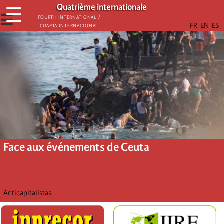
Aller
Quatrième internationale
☰
au
☰
Fourth International /
Cuarta Internacional
contenu
principal
Face aux événements de Ceuta
Anticapitalistas