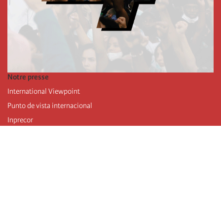
Notre presse
International Viewpoint
Punto de vista internacional
Inprecor
Facebook
Twitter
Mastodon
Telegram
L’Internationale
Dernier congrès de l’Internationale
Déclarations du bureau exécutif