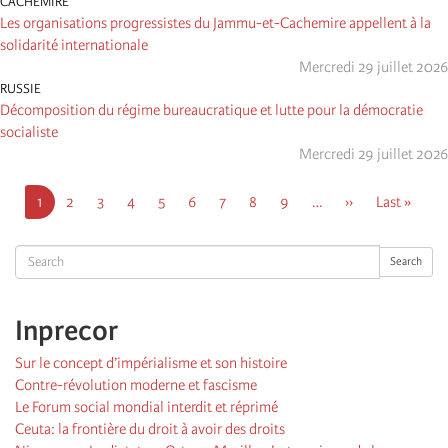
CACHEMIRE
Les organisations progressistes du Jammu-et-Cachemire appellent à la
solidarité internationale
Mercredi 29 juillet 2026
RUSSIE
Décomposition du régime bureaucratique et lutte pour la démocratie
socialiste
Mercredi 29 juillet 2026
Pagination
Page
1
Page
2
Page
3
Page
4
Page
5
Page
6
Page
7
Page
8
Page
9
…
Page
››
Dernière
Last »
courante
suivante
page
Search
Search
Inprecor
Sur le concept d’impérialisme et son histoire
Contre-révolution moderne et fascisme
Le Forum social mondial interdit et réprimé
Ceuta: la frontière du droit à avoir des droits