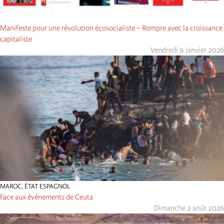
Manifeste pour une révolution écosocialiste – Rompre avec la croissance
capitaliste
Vendredi 9 janvier 2026
MAROC
,
ÉTAT ESPAGNOL
Face aux événements de Ceuta
Dimanche 2 août 2026