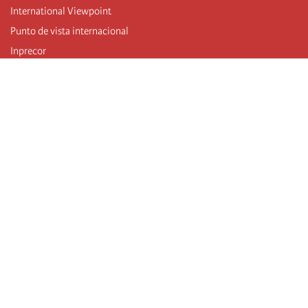
International Viewpoint
Punto de vista internacional
Inprecor
Facebook
Twitter
Mastodon
Telegram
L’Internationale
Dernier congrès de l’Internationale
Déclarations du bureau exécutif
Institut de formation (IIRE)
Jeunes
Auteurs
Vidéos
Flux RSS