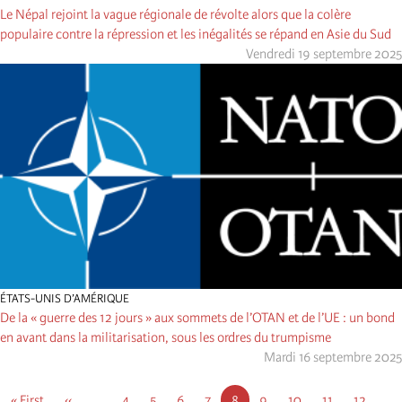
Le Népal rejoint la vague régionale de révolte alors que la colère
populaire contre la répression et les inégalités se répand en Asie du Sud
Vendredi 19 septembre 2025
ÉTATS-UNIS D’AMÉRIQUE
De la « guerre des 12 jours » aux sommets de l’OTAN et de l’UE : un bond
en avant dans la militarisation, sous les ordres du trumpisme
Mardi 16 septembre 2025
Pagination
First
« First
Page
‹‹
…
Page
4
Page
5
Page
6
Page
7
Page
8
Page
9
Page
10
Page
11
Page
12