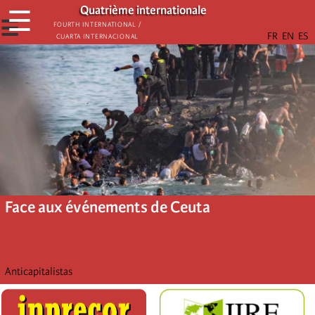
Aller
Quatrième internationale
☰
au
☰
Fourth International /
Cuarta Internacional
contenu
principal
Face aux événements de Ceuta
Anticapitalistas