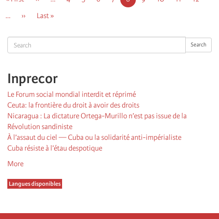
page
précédente
courante
…
Page
››
Dernière
Last »
suivante
page
Search
Search
Inprecor
Le Forum social mondial interdit et réprimé
Ceuta: la frontière du droit à avoir des droits
Nicaragua : La dictature Ortega-Murillo n’est pas issue de la
Révolution sandiniste
À l’assaut du ciel — Cuba ou la solidarité anti-impérialiste
Cuba résiste à l’étau despotique
More
Langues disponibles