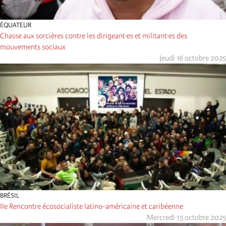
ÉQUATEUR
Chasse aux sorcières contre les dirigeant·es et militant·es des
mouvements sociaux
Jeudi 16 octobre 2025
BRÉSIL
IIe Rencontre écosocialiste latino-américaine et caribéenne
Mercredi 15 octobre 2025