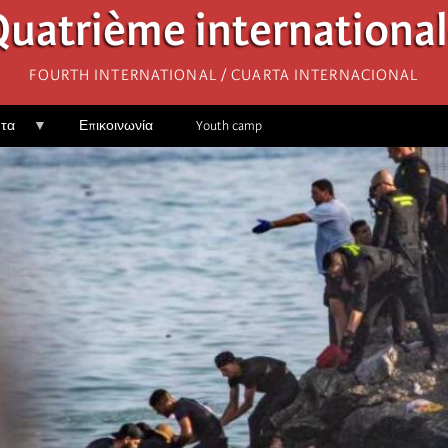
uatrième internationa
Fourth International / Cuarta Internacional
ητα
Επικοινωνία
Youth camp