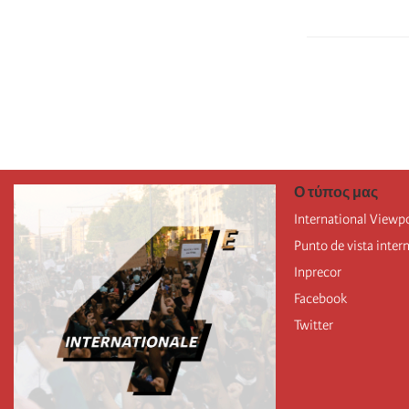
Σελιδοποίησ
Ο τύπος μας
International Viewp
Punto de vista inter
Inprecor
Facebook
Twitter