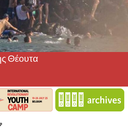
ης Θέουτα