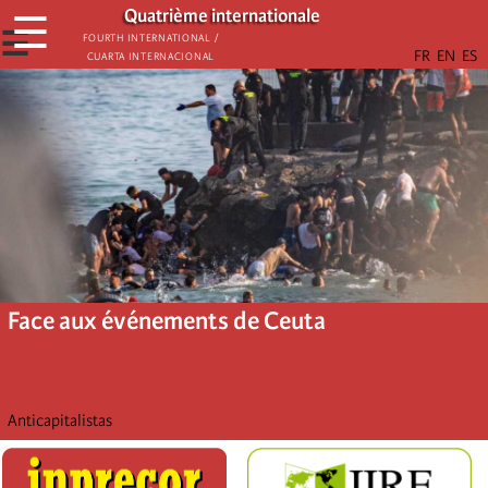
Aller
Quatrième internationale
☰
au
☰
Fourth International /
Cuarta Internacional
contenu
principal
Face aux événements de Ceuta
Anticapitalistas