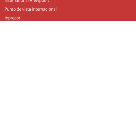
International Viewpoint
Punto de vista internacional
Inprecor
Facebook
Twitter
Mastodon
Telegram
L’Internationale
Dernier congrès de l’Internationale
Déclarations du bureau exécutif
Institut de formation (IIRE)
Jeunes
Auteurs
Vidéos
Flux RSS
Connexion