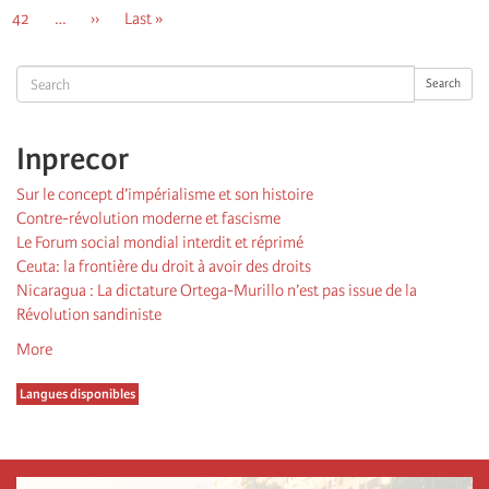
page
précédente
courante
Page
42
…
Page
››
Dernière
Last »
suivante
page
Search
Search
Inprecor
Sur le concept d’impérialisme et son histoire
Contre-révolution moderne et fascisme
Le Forum social mondial interdit et réprimé
Ceuta: la frontière du droit à avoir des droits
Nicaragua : La dictature Ortega-Murillo n’est pas issue de la
Révolution sandiniste
More
Langues disponibles