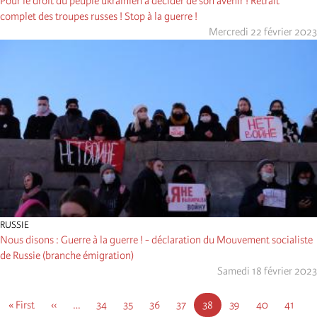
Pour le droit du peuple ukrainien à décider de son avenir ! Retrait
complet des troupes russes ! Stop à la guerre !
Mercredi 22 février 2023
RUSSIE
Nous disons : Guerre à la guerre ! - déclaration du Mouvement socialiste
de Russie (branche émigration)
Samedi 18 février 2023
Pagination
First
« First
Page
‹‹
…
Page
34
Page
35
Page
36
Page
37
Page
38
Page
39
Page
40
Page
41