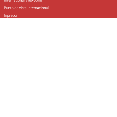
International Viewpoint
Punto de vista internacional
Inprecor
Facebook
Twitter
Mastodon
Telegram
L’Internationale
Dernier congrès de l’Internationale
Déclarations du bureau exécutif
Institut de formation (IIRE)
Jeunes
Auteurs
Vidéos
Flux RSS
Connexion