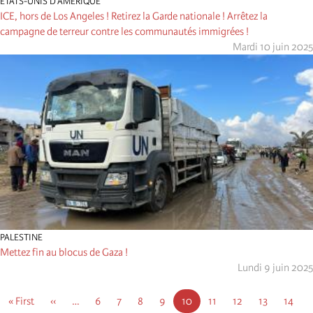
ÉTATS-UNIS D’AMÉRIQUE
ICE, hors de Los Angeles ! Retirez la Garde nationale ! Arrêtez la
campagne de terreur contre les communautés immigrées !
Mardi 10 juin 2025
PALESTINE
Mettez fin au blocus de Gaza !
Lundi 9 juin 2025
Pagination
First
« First
Page
‹‹
…
Page
6
Page
7
Page
8
Page
9
Page
10
Page
11
Page
12
Page
13
Page
14