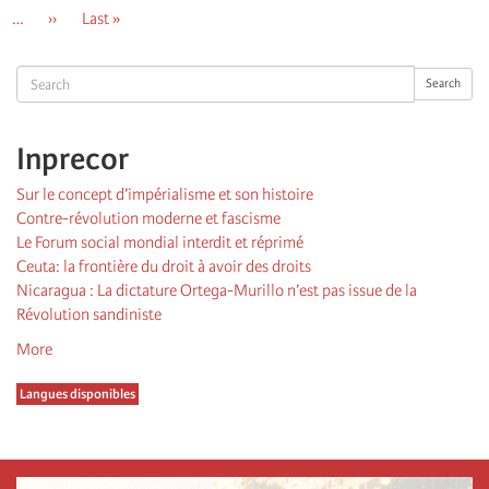
page
précédente
courante
…
Page
››
Dernière
Last »
suivante
page
Search
Search
Inprecor
Sur le concept d’impérialisme et son histoire
Contre-révolution moderne et fascisme
Le Forum social mondial interdit et réprimé
Ceuta: la frontière du droit à avoir des droits
Nicaragua : La dictature Ortega-Murillo n’est pas issue de la
Révolution sandiniste
More
Langues disponibles