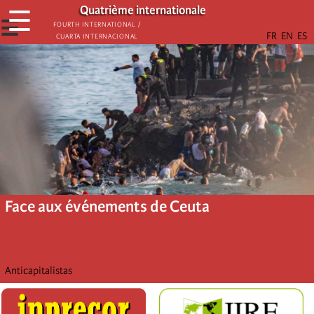
Aller
Quatrième internationale
☰
au
☰
Fourth International /
Cuarta Internacional
contenu
principal
Face aux événements de Ceuta
Anticapitalistas