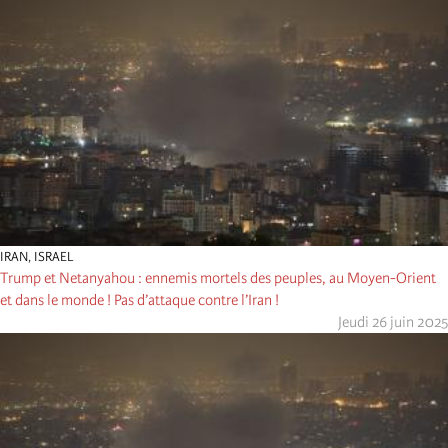
IRAN
,
ISRAEL
Trump et Netanyahou : ennemis mortels des peuples, au Moyen-Orient
et dans le monde ! Pas d’attaque contre l’Iran !
Jeudi 26 juin 2025