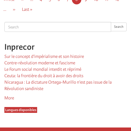
page
précédente
courante
…
Page
››
Dernière
Last »
suivante
page
Search
Search
Inprecor
Sur le concept d’impérialisme et son histoire
Contre-révolution moderne et fascisme
Le Forum social mondial interdit et réprimé
Ceuta: la frontière du droit à avoir des droits
Nicaragua : La dictature Ortega-Murillo n’est pas issue de la
Révolution sandiniste
More
Langues disponibles