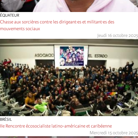
ÉQUATEUR
Chasse aux sorcières contre les dirigeant·es et militant·es des
mouvements sociaux
Jeudi 16 octobre 2025
BRÉSIL
IIe Rencontre écosocialiste latino-américaine et caribéenne
Mercredi 15 octobre 2025