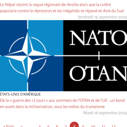
Le Népal rejoint la vague régionale de révolte alors que la colère
populaire contre la répression et les inégalités se répand en Asie du Sud
Vendredi 19 septembre 2025
ÉTATS-UNIS D’AMÉRIQUE
De la « guerre des 12 jours » aux sommets de l’OTAN et de l’UE : un bond
en avant dans la militarisation, sous les ordres du trumpisme
Mardi 16 septembre 2025
Pagination
First
« First
Page
‹‹
…
Page
4
Page
5
Page
6
Page
7
Page
8
Page
9
Page
10
Page
11
Page
12