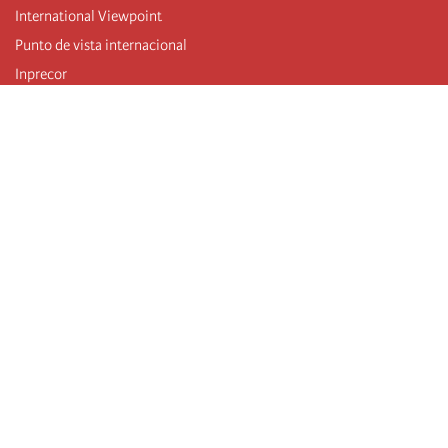
International Viewpoint
Punto de vista internacional
Inprecor
Facebook
Twitter
Mastodon
Telegram
L’Internationale
Dernier congrès de l’Internationale
Déclarations du bureau exécutif
Institut de formation (IIRE)
Jeunes
Auteurs
Vidéos
Flux RSS