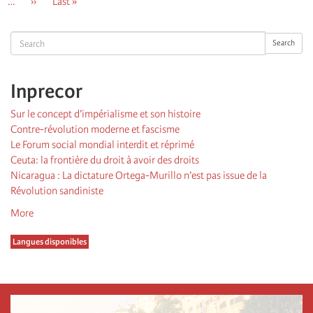
…
Page
››
Dernière
Last »
suivante
page
Search
Search
Inprecor
Sur le concept d’impérialisme et son histoire
Contre-révolution moderne et fascisme
Le Forum social mondial interdit et réprimé
Ceuta: la frontière du droit à avoir des droits
Nicaragua : La dictature Ortega-Murillo n’est pas issue de la
Révolution sandiniste
More
Langues disponibles