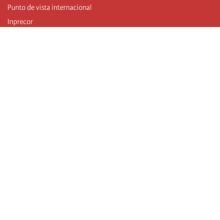
Punto de vista internacional
Inprecor
Facebook
Twitter
Mastodon
Telegram
L’Internationale
Dernier congrès de l’Internationale
Déclarations du bureau exécutif
Institut de formation (IIRE)
Jeunes
Auteurs
Vidéos
Flux RSS
Connexion