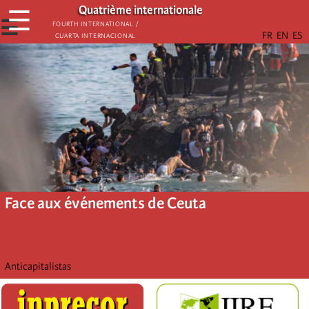
Aller
Quatrième internationale
☰
au
☰
Fourth International /
Cuarta Internacional
contenu
principal
Face aux événements de Ceuta
Anticapitalistas