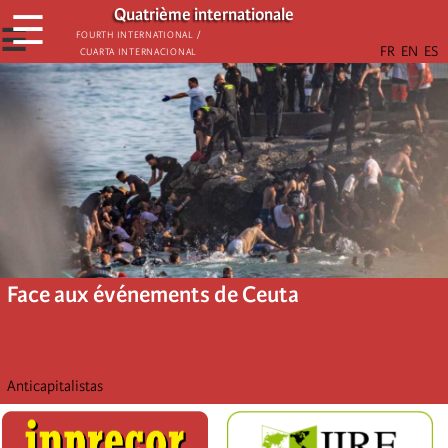
Aller
Quatrième internationale
☰
au
☰
Fourth International /
Cuarta Internacional
contenu
principal
Face aux événements de Ceuta
Anticapitalistas