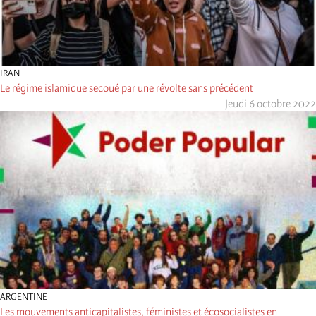
IRAN
Le régime islamique secoué par une révolte sans précédent
Jeudi 6 octobre 2022
ARGENTINE
Les mouvements anticapitalistes, féministes et écosocialistes en