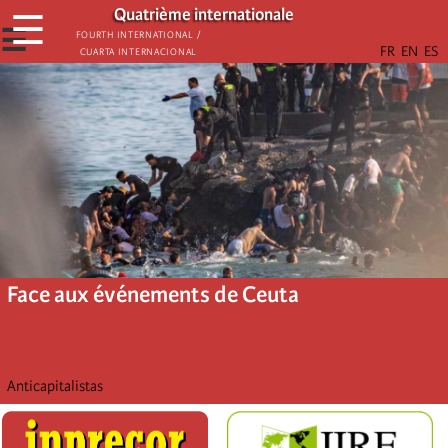
Aller
Quatrième internationale
☰
au
☰
Fourth International /
Cuarta Internacional
contenu
principal
Face aux événements de Ceuta
Anticapitalistas