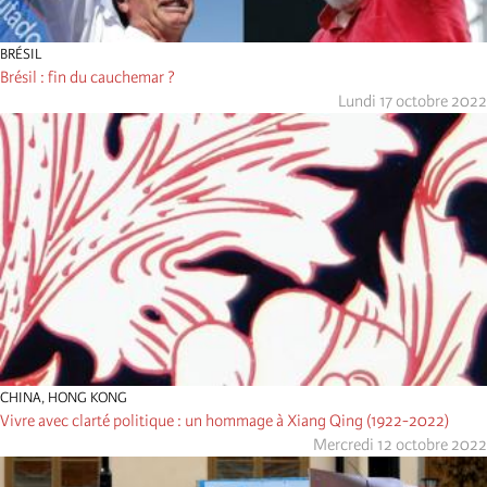
BRÉSIL
Brésil : fin du cauchemar ?
Lundi 17 octobre 2022
CHINA
,
HONG KONG
Vivre avec clarté politique : un hommage à Xiang Qing (1922-2022)
Mercredi 12 octobre 2022