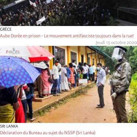
GRÈCE
Aube Dorée en prison - Le mouvement antifasciste toujours dans la rue!
Jeudi 15 octobre 2020
SRI LANKA
Déclaration du Bureau au sujet du NSSP (Sri Lanka)