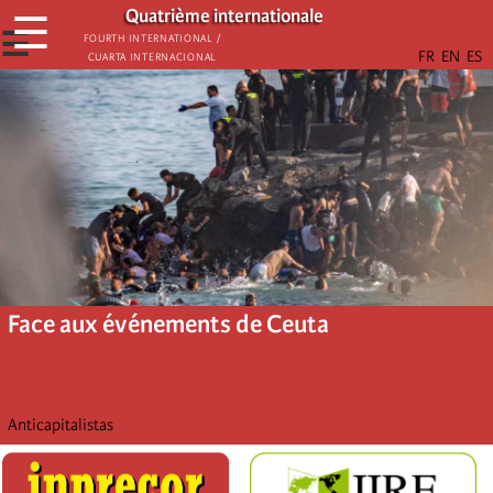
Aller
Quatrième internationale
☰
au
☰
Fourth International /
Cuarta Internacional
contenu
principal
Face aux événements de Ceuta
Anticapitalistas