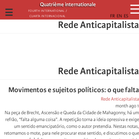
تجاوز
Quatrième internationale
إلى
☰
Fourth International /
Cuarta Internacional
المحتوى
Rede Anticapitalista
الرئيسي
Rede Anticapitalista
Movimentos e sujeitos políticos: o que falta
Rede Anticapitalista
1 month ago
Na peça de Brecht, Ascensão e Queda da Cidade de Mahagonny, há um
refrão, “falta alguma coisa”. A repetição torna a ideia opressiva e exige
um sentido emancipatório, como o autor pretendia. Nestas notas,
retomamos o mote, para nele procurar esse sentido, e discutimos o que