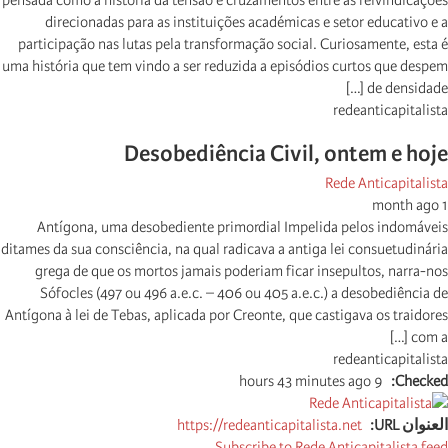
pensada como a história da tensão e cruzamentos entre as reivindicações
direcionadas para as instituições académicas e setor educativo e a
participação nas lutas pela transformação social. Curiosamente, esta é
uma história que tem vindo a ser reduzida a episódios curtos que despem
de densidade […]
redeanticapitalista
Desobediência Civil, ontem e hoje
Rede Anticapitalista
1 month ago
Antígona, uma desobediente primordial Impelida pelos indomáveis
ditames da sua consciência, na qual radicava a antiga lei consuetudinária
grega de que os mortos jamais poderiam ficar insepultos, narra-nos
Sófocles (497 ou 496 a.e.c. – 406 ou 405 a.e.c.) a desobediência de
Antígona à lei de Tebas, aplicada por Creonte, que castigava os traidores
com a […]
redeanticapitalista
9 hours 43 minutes ago
Checked
العنوان URL
https://redeanticapitalista.net
Subscribe to Rede Anticapitalista feed