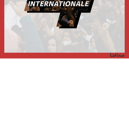
صحافتنا
مجلة الأممية الرابعة، انبريكور، بالإنجليزية
Punto de vista internacional
مجلة الأممية الرابعة، انبريكور، بالفرنسية
صفحتنا على الفايسبوك
الأممية
مؤتمر الأممية الأخير
بيانات المكتب التنفيذي
معهد التكوين (المعهد العالمي للبحث والتكوين)
المخيم العالمي