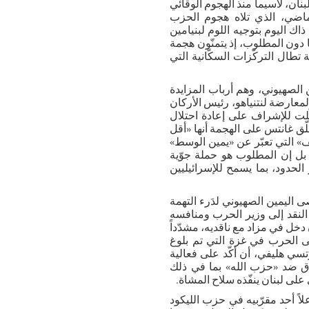
نان، لاسيما منذ الهجوم الوقائي
اضي، الذي تلاه هجوم الحزب
ذاك اليوم بتوجيه اللوم لبنيامين
ها دون المطلوب، إذ يتمنّون هجمة
تطال التركّزات السكّانية التي
 الصهيوني، وهم أرباب المزايدة
معارضة لنتنياهو، رئيس الأركان
لت للإشراف على إعادة احتلال
ّق غانتس على الهجمة أنها «أقل
يف» التي تعبّر عن «يمين الوسط»
، بل إن المطلوب هو حملة جوّية
لحدود، بما يسمح للإسرائيليين
ى اليمين الصهيوني لدَرء التهمة
النقد إلى وزير الحرب ومنافسه
دخل في مزاد مع ناقديه، مشدّداً
 الحرب في غزة التي تم بلوغ
تسي هليفي، أن أكّد على فعالية
نطاق ضد «حزب الله» بما في ذلك
لى لبنان ينفّذه سلاح المشاة.
ً أحد مقرّبيه في حزب الليكود