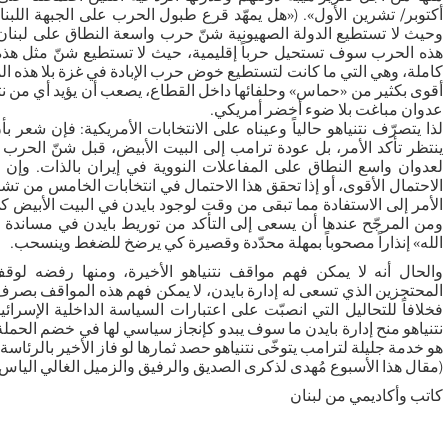
وحيث لا تستطيع الدولة الصهيونية شنّ حرب واسعة النطاق على لبنان بي
هذه الحرب سوف تستحيل حرباً إقليمية، حيث لا تستطيع شنّ مثل هذ
كاملة، وهي التي ما كانت لتستطيع خوض حرب الإبادة في غزة بلا هذه ا
أقوى بكثير من «حماس» وحلفائها داخل القطاع، يصعب أن يؤيد أي من نتني
عدوان مباغت بلا ضوء أخضر أمريكي.
لذا يتصرّف نتنياهو حالياً وعيناه على الانتخابات الأمريكية: فإن شع
ينتظر تأكد الأمر، بل عودة ترامب إلى البيت الأبيض، قبل شنّ الحرب عل
لعدوان واسع النطاق على المفاعلات النووية في إيران بالذات. وإن 
الاحتمال الأقوى، أو إذا تحقق هذا الاحتمال في انتخابات الخامس من تش
الأمر إلى الاستفادة مما تبقى من وقت لوجود بايدن في البيت الأبيض كي
ومن المرجّح عندها أن يسعى إلى التأكد من توريط بايدن في مساندة
الله» إنذاراً مصحوباً بمهلة محدّدة وقصيرة كي يرضخ للضغط وينسحب.
والحال أنه لا يمكن فهم مواقف نتنياهو الأخيرة، ومنها رفضه لوق
المحتجزين الذي تسعى له إدارة بايدن، لا يمكن فهم هذه المواقف بصرف ا
فخلافاً للتحاليل التي انصبّت على اعتبارات السياسة الداخلية الإسرا
نتنياهو منح إدارة بايدن ما سوف يبدو كإنجاز سياسي لها في خضم الحملة الا
هو خدمة جليلة لترامب يتوخّى نتنياهو حصد ثمارها لو فاز الأخير بالرئاسة م
(مقال هذا الأسبوع مُهدى لذكرى الصديق والرفيق والزميل الغالي الياس
كاتب وأكاديمي من لبنان