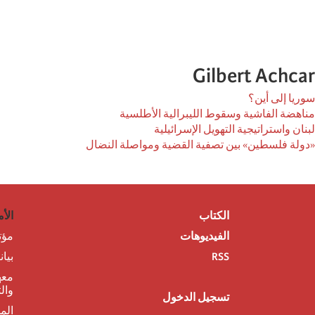
Gilbert Achcar
سوريا إلى أين؟
مناهضة الفاشية وسقوط الليبرالية الأطلسية
لبنان واستراتيجية التهويل الإسرائيلية
«دولة فلسطين» بين تصفية القضية ومواصلة النضال
الكتاب
الأم
الفيديوهات
مؤت
RSS
بيا
معه
وال
تسجيل الدخول
الم