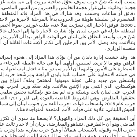
ينسب إليه نيّة شنّ حرب سوف تحوّل ضاحية بيروت إلى «ما يشبه غزة
هجمة «وقائية» على غرار هجمة الخامس والعشرين من الشهر الماضي، لك
دقائق أو ساعات وحسب. وقد شارك في هذا المزاد قائد المنطقة الش
ـ 2000). فوفق الأخبار التي تسرّبت نقلاً عنه، طلب غوردين ضوءاً أخ
لمنطقة عازلة في جنوب لبنان. وإذ أشارت الأخبار ذاتها إلى اختلاف غا
شنّ حرب واسعة النطاق على لبنان في الوقت الراهن، بدا أن الأمر يندرج 
وغالانت. وقد وصل الأمر بين الرجلين إلى تكاثر الإشاعات القائلة إن 
منصبه الوزاري.
هذا وقد خشيت إدارة بايدن من أن يؤدّي هذا المزاد إلى هجوم إسرائ
الراهن وهو ما لا تريده لسببين، أولهما أنها في حالة «البطة العرجاء
السيطرة على الأمور، وثانيهما أن الأمر سيبدو بمثابة فشل لمساعيها، 
في حملته الانتخابية على حساب نائبة بايدن الراهنة ومرشّحة حزبه إ
واشنطن من جديد وعلى عجلة مبعوثها المختصّ بملفّ النزاع بين
هوكستاين، الذي التقى يوم الإثنين بغالانت. وقد صعّد وزير الحرب لهج
الحرب على لبنان باتت وشيكة وأنه لم يعد يثق بإمكانية تحقيق سل
تحقيقها بالت
حرب عام 2006 وانسحاب قوات «حزب الله» من جنوب لبنان إلى ش
الجيش اللبناني، علاوة على قوات الأمم المتحدة المتواجدة هناك.
أين الحقيقة من كل ذلك المزاد والتهويل؟ لا يسعنا هنا سوى أن نكرّر م
الماضي وهو أن «الطرفين، نتنياهو والمعارضة، يريان أن لا خيار ثالث
«حزب الله» وقبوله بالانسحاب شمالاً، أو شنّ حرب ضارية ضد الحزب بكلف
منها من أجل تعزيز هيبة دولتهم وقدرتها الردعية اللتين اضمحلّتا على 