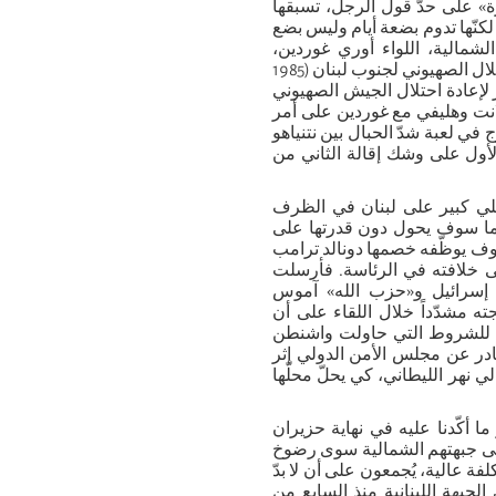
» على حدّ قول الرجل، تسبقها
نّها تدوم بضعة أيام وليس بضع
مالية، اللواء أوري غوردين،
المخضرم في سلسلة طويلة من الحروب بدءاً بالمرحلة الأخيرة من الاحتلال الصهيوني لجنوب لبنان (1985
ضر لإعادة احتلال الجيش الصهيوني
لانت وهليفي مع غوردين على أمر
في لعبة شدّ الحبال بين نتنياهو
الأول على وشك إقالة الثاني من
يلي كبير على لبنان في الظرف
» بما سوف يحول دون قدرتها على
سوف يوظّفه خصمها دونالد ترامب
لى خلافته في الرئاسة. فأرسلت
 إسرائيل و«حزب الله» آموس
ته مشدّداً خلال اللقاء على أن
مي للشروط التي حاولت واشنطن
فاوض. وهي الشروط القاضية بالعودة إلى القرار 1701 الصادر عن مجلس الأمن الدولي إثر
مالي نهر الليطاني، كي يحلّ محلّها
ا أكّدنا عليه في نهاية حزيران
 على جبهتهم الشمالية سوى رضوخ
ة عالية، يُجمعون على أن لا بدّ
الجبهة اللبنانية منذ السابع من