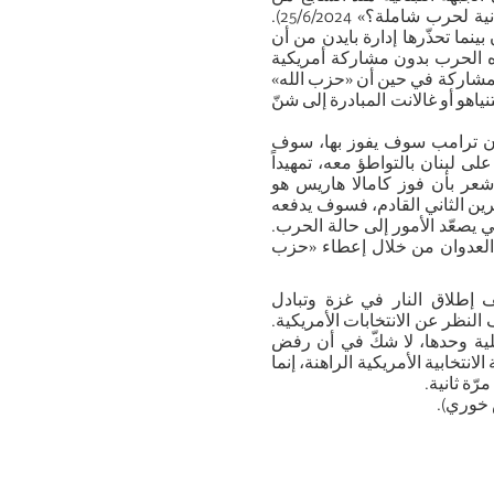
أكتوبر/ تشرين الأول». («هل يمهّد قرع طبول الحرب على الجبهة اللبنانية لحرب شاملة؟» 25/6/2024).
نما تحذّرها إدارة بايدن من أن
ه الحرب بدون مشاركة أمريكية
لمشاركة في حين أن «حزب الله»
اهو أو غالانت المبادرة إلى شنّ
ر بأن ترامب سوف يفوز بها، سوف
ى لبنان بالتواطؤ معه، تمهيداً
شعر بأن فوز كامالا هاريس هو
رين الثاني القادم، فسوف يدفعه
 يصعّد الأمور إلى حالة الحرب.
 العدوان من خلال إعطاء «حزب
ف إطلاق النار في غزة وتبادل
لنظر عن الانتخابات الأمريكية.
ئيلية وحدها، لا شكّ في أن رفض
نتخابية الأمريكية الراهنة، إنما
رّة ثانية.
 خوري).