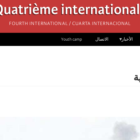
uatrième internationa
Fourth International / Cuarta Internacional
الأخبار
الاتصال
Youth camp
ة