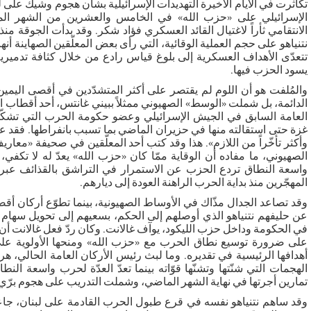
تكاثرت في الأيام الأخيرة التهديدات الإسرائيلية بشأن هجوم وشيك على لب
الإسرائيلي على «حزب الله» في الخامس والعشرين من الشهر الم
الانتقامي ثأراً لاغتيال القائد العسكري فؤاد شكر. وقد بدأت الجوقة منذ 
نتنياهو على حجم العملية الوقائية، التي رأى بعض المعلّقين الصهاينة أن
تتعدّى الأهداف العسكرية إلى بلوغ قياس رادع من خلال كثافة تدميرية 
يسود الحزب فيها.
والمُلفت هو أن اللوم لم يقتصر على أكثر المتشدّدين في أقصى اليمين
الدائمة، بل شملت «الوسط» الصهيوني ممثلاً ببيني غانتس، أحد أقطاب ال
العامة السابق في الجيش الإسرائيلي وعضو حكومة الحرب التي تشكّ
غزة حتى استقالته منها في حزيران الماضي بما تسبب بانفراطها. فقد عل
وأكثر تأخّراً من اللازم». هذا وقد كتب أحد المعلّقين في صحيفة «معار
الصهيوني، ما مفاده أن الوقاية ممّا كان «حزب الله» يعدّ له لا تكفي
واسعة النطاق تردع الحزب عن الاستمرار في التراشق بالقذائف عبر ا
المهجّرين منذ بداية الحرب الراهنة العودة إلى ديارهم.
وقد تصاعد الجدال مذّاك في الأوساط الصهيونية، بينما تطوّع أركان أقص
عن حليفهم نتنياهو الذي أوصلهم إلى الحكم، بسعيهم إلى تحويل سهام 
في الحكومة وداخل حزب الليكود، يوآف غالانت. وكان ردّ فعل غالانت أن 
على ضرورة توسيع نطاق الحرب مع «حزب الله» ومنحها الأولوية على
أهدافها الرئيسية في تقديره. وما لبث رئيس الأركان العامة الحالي، هر
الهجمات التي شنّتها وتشنّها قوّاته بينما تعدّ العدّة لحرب واسعة ال
تمارين أجرتها في نهاية الشهر الماضي، وشملت التدريب على هجوم برّي ع
وقد ساهم نتنياهو نفسه في قرع طبول الحرب القادمة على لبنان، جاعلا