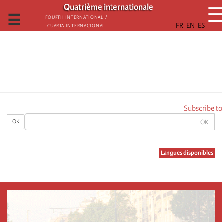
تجاوز
Quatrième internationale
إلى
☰
Fourth International /
Cuarta Internacional
المحتوى
الرئيسي
Subscribe to
OK
OK
Langues disponibles