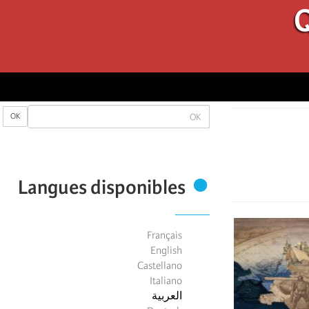
Q
OK
OK
Langues disponibles
Français
English
Castellano
Italiano
العربية