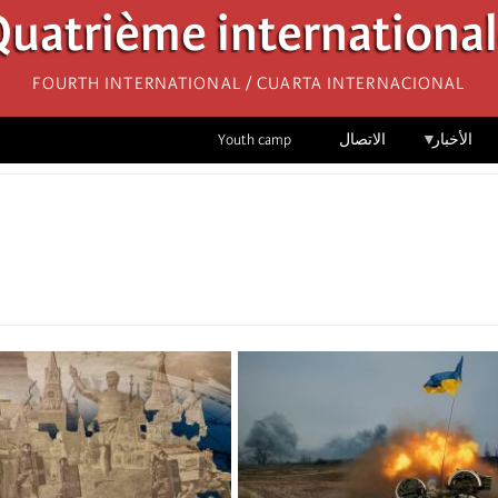
uatrième internationa
Fourth International / Cuarta Internacional
الأخبار
الاتصال
Youth camp