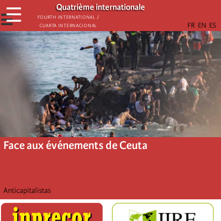
Aller
Quatrième internationale
☰
au
☰
Fourth International /
Cuarta Internacional
contenu
principal
Face aux événements de Ceuta
Anticapitalistas