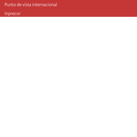
Punto de vista internacional
Inprecor
Facebook
Twitter
Mastodon
Telegram
L’Internationale
Dernier congrès de l’Internationale
Déclarations du bureau exécutif
Institut de formation (IIRE)
Jeunes
Auteurs
Vidéos
Flux RSS
Connexion