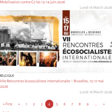
Mobilisation contre G7 les 13-14 juin 2026
Lundi 16 March 2026
BELGIQUE
VIIe Rencontres écosocialistes internationales – Bruxelles, 15-17 mai
2026
Lundi 16 March 2026
Pagination
First
« First
Page
‹‹
Page
1
Page
2
Page
3
Page
4
Page
5
Page
6
Page
7
Page
8
Page
9
…
Page
››
page
précédente
courante
suiva