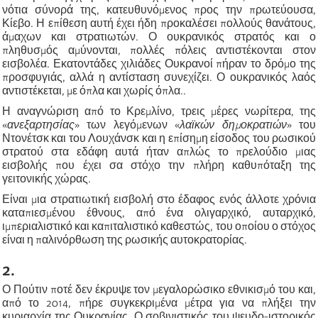
νότια σύνορά της, κατευθυνόμενος προς την πρωτεύουσα,
Κίεβο. Η επίθεση αυτή έχει ήδη προκαλέσει πολλούς θανάτους,
άμαχων και στρατιωτών. Ο ουκρανικός στρατός και ο
πληθυσμός αμύνονται, πολλές πόλεις αντιστέκονται στον
εισβολέα. Εκατοντάδες χιλιάδες Ουκρανοί πήραν το δρόμο της
προσφυγιάς, αλλά η αντίσταση συνεχίζει. Ο ουκρανικός λαός
αντιστέκεται, με όπλα και χωρίς όπλα..
Η αναγνώριση από το Κρεμλίνο, τρεις μέρες νωρίτερα, της
«
ανεξαρτησίας
»
των λεγόμενων
«
λαϊκών δημοκρατιών
»
του
Ντονέτσκ και του Λουχάνσκ και η επίσημη είσοδος του ρωσικού
στρατού στα εδάφη αυτά ήταν απλώς το πρελούδιο μιας
εισβολής που έχει σα στόχο την πλήρη καθυπόταξη της
γειτονικής χώρας.
Είναι μια στρατιωτική εισβολή στο έδαφος ενός άλλοτε χρόνια
καταπιεσμένου έθνους, από ένα ολιγαρχικό, αυταρχικό,
ιμπεριαλιστικό και καπιταλιστικό καθεστώς, του οποίου ο στόχος
είναι η παλινόρθωση της ρωσικής αυτοκρατορίας.
2.
Ο Πούτιν ποτέ δεν έκρυψε τον μεγαλορώσικο εθνικισμό του και,
από το 2014, πήρε συγκεκριμένα μέτρα για να πλήξει την
κυριαρχία της Ουκρανίας. Ο σοβινιστικός του ψευδο-ιστορικός