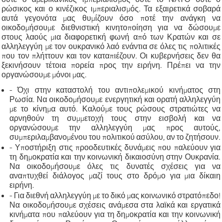
ρώσικος και ο κινέζικος ιμπεριαλισμός. Τα εξαιρετικά σοβαρά
αυτά γεγονότα μας θυμίζουν όσο ποτέ την ανάγκη να
οικοδομήσουμε διεθνιστική κινητοποίηση για να δώσουμε
στους λαούς μια διαφορετική φωνή από των Κρατών και σε
αλληλεγγύη με τον ουκρανικό λαό ενάντια σε όλες τις πολιτικές
που τον πλήττουν και τον καταπιέζουν. Οι κυβερνήσεις δεν θα
ξεκινήσουν τέτοια πορεία προς την ειρήνη. Πρέπει να την
οργανώσουμε μόνοι μας.
- Όχι στην καταστολή του αντιπολεμικού κινήματος στη
Ρωσία. Να οικοδομήσουμε ενεργητική και ορατή αλληλεγγύη
με το κίνημα αυτό. Καλούμε τους ρώσους στρατιώτες να
αρνηθούν τη συμμετοχή τους στην εισβολή και να
οργανώσουμε την αλληλεγγύη μας προς αυτούς,
συμπεριλαμβανομένου του πολιτικού ασύλου, αν το ζητήσουν.
- Υποστήριξη στις προοδευτικές δυνάμεις που παλεύουν για
τη δημοκρατία και την κοινωνική δικαιοσύνη στην Ουκρανία.
Να οικοδομήσουμε όλες τις δυνατές σχέσεις για να
αναπτυχθεί διάλογος μαζί τους στο δρόμο για μια δίκαιη
ειρήνη.
- Για διεθνή αλληλεγγύη με το δικό μας κοινωνικό στρατόπεδο!
Να οικοδομήσουμε σχέσεις ανάμεσα στα λαϊκά και εργατικά
κινήματα που παλεύουν για τη δημοκρατία και την κοινωνική