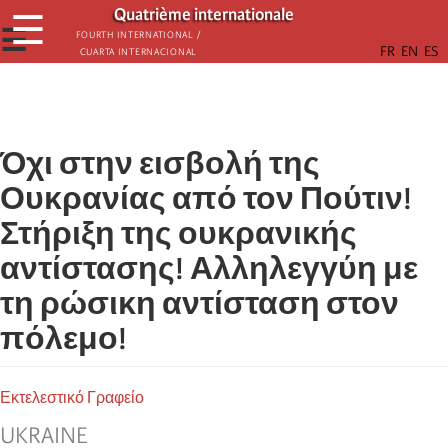
Παράκαμψη
Quatrième internationale
☰
προς
☰
Fourth International /
Cuarta Internacional
το
κυρίως
περιεχόμενο
Όχι στην εισβολή της
Ουκρανίας από τον Πούτιν!
Στήριξη της ουκρανικής
αντίστασης! Αλληλεγγύη με
τη ρώσικη αντίσταση στον
πόλεμο!
Εκτελεστικό Γραφείο
UKRAINE