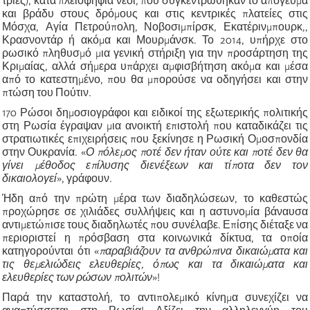
τριες), κατά πλειοψηφία νέοι, που συγκεντρώθηκαν το
απόγευμα
και βράδυ στους δρόμους και στις κεντρικές πλατείες στις
Μόσχα, Αγία Πετρούπολη, Νοβοσιμπίρσκ, Εκατέρινμπουρκ,,
Κρασνοντάρ ή ακόμα και Μουρμάνσκ. Το 2014, υπήρχε στο
ρωσικό πληθυσμό μια γενική στήριξη για την προσάρτηση της
Κριμαίας, αλλά σήμερα υπάρχει αμφισβήτηση ακόμα και μέσα
από το κατεστημένο, που θα μπορούσε να οδηγήσει και στην
πτώση του Πούτιν.
170 Ρώσοι δημοσιογράφοι και ειδικοί της εξωτερικής πολιτικής
στη Ρωσία έγραψαν μια ανοικτή επιστολή που καταδικάζει τις
στρατιωτικές επιχειρήσεις που ξεκίνησε η Ρωσική Ομοσπονδία
στην Ουκρανία.
«
Ο πόλεμος ποτέ δεν ήταν ούτε και ποτέ δεν θα
γίνει μέθοδος επίλυσης διενέξεων και τίποτα δεν τον
δικαιολογεί
»
, γράφουν.
Ήδη από την πρώτη μέρα των διαδηλώσεων, το καθεστώς
προχώρησε σε χιλιάδες συλλήψεις και η αστυνομία βάναυσα
αντιμετώπισε τους διαδηλωτές που συνέλαβε. Επίσης διέταξε να
περιοριστεί η πρόσβαση στα κοινωνικά δίκτυα, τα οποία
κατηγορούνται ότι
«
παραβιάζουν τα ανθρώπινα δικαιώματα και
τις θεμελιώδεις ελευθερίες, όπως και τα δικαιώματα και
ελευθερίες των ρώσων πολιτών
»
!
Παρά την καταστολή, το αντιπολεμικό κίνημα συνεχίζει να