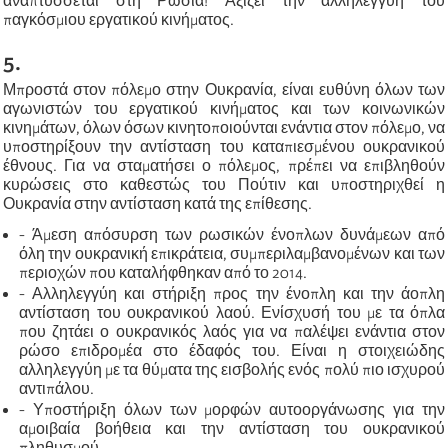
αναπτύσσεται στη Ρωσία! Αξίζει την αλληλεγγύη του
παγκόσμιου εργατικού κινήματος.
5.
Μπροστά στον πόλεμο στην Ουκρανία, είναι ευθύνη όλων των
αγωνιστών του εργατικού κινήματος και των κοινωνικών
κινημάτων, όλων όσων κινητοποιούνται ενάντια στον πόλεμο, να
υποστηρίξουν την αντίσταση του καταπιεσμένου ουκρανικού
έθνους. Για να σταματήσει ο πόλεμος, πρέπει να επιβληθούν
κυρώσεις στο καθεστώς του Πούτιν και υποστηριχθεί η
Ουκρανία στην αντίσταση κατά της επίθεσης.
- Άμεση απόσυρση των ρωσικών ένοπλων δυνάμεων από
όλη την ουκρανική επικράτεια, συμπεριλαμβανομένων και των
περιοχών που καταλήφθηκαν από το 2014.
- Αλληλεγγύη και στήριξη προς την ένοπλη και την άοπλη
αντίσταση του ουκρανικού λαού. Ενίσχυσή του με τα όπλα
που ζητάει ο ουκρανικός λαός για να παλέψει ενάντια στον
ρώσο επιδρομέα στο έδαφός του. Είναι η στοιχειώδης
αλληλεγγύη με τα θύματα της εισβολής ενός πολύ πιο ισχυρού
αντιπάλου.
- Υποστήριξη όλων των μορφών αυτοοργάνωσης για την
αμοιβαία βοήθεια και την αντίσταση του ουκρανικού
πληθυσμού.