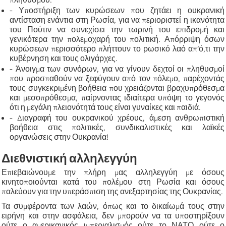
- Υποστήριξη των κυρώσεων που ζητάει η ουκρανική
αντίσταση ενάντια στη Ρωσία, για να περιοριστεί η ικανότητα
του Πούτιν να συνεχίσει την τωρινή του επιδρομή και
γενικότερα την πολεμοχαρή του πολιτική. Απόρριψη όσων
κυρώσεων περισσότερο πλήττουν το ρωσικό λαό απ’ό,τι την
κυβέρνηση και τους ολιγάρχες.
- Άνοιγμα των συνόρων, για να γίνουν δεχτοί οι πληθυσμοί
που προσπαθούν να ξεφύγουν από τον πόλεμο, παρέχοντάς
τους συγκεκριμένη βοήθεια που χρειάζονται βραχυπρόθεσμα
και μεσοπρόθεσμα, παίρνοντας ιδιαίτερα υπόψη το γεγονός
ότι η μεγάλη πλειονότητά τους είναι γυναίκες και παιδιά.
- Διαγραφή του ουκρανικού χρέους, άμεση ανθρωπιστική
βοήθεια στις πολιτικές, συνδικαλιστικές και λαϊκές
οργανώσεις στην Ουκρανία!
Διεθνιστική αλληλεγγύη
Επιεβαιώνουμε την πλήρη μας αλληλεγγύη με όσους
κινητοποιούνται κατά του πολέμου στη Ρωσία και όσους
παλεύουν για την υπεράσπιση της ανεξαρτησίας της Ουκρανίας.
Τα συμφέροντα των λαών, όπως και το δικαίωμά τους στην
ειρήνη και στην ασφάλεια, δεν μπορούν να τα υποστηρίξουν
ούτε ο αμερικανικός ιμπεριαλισμός ούτε το ΝΑΤΟ ούτε ο