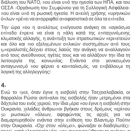
διάλυση του ΝΑΤΟ, που είναι υπό την ηγεσία των ΗΠΑ, και του
ΟΣΣΑ -Οργάνωση του Συμφώνου για τη Συλλογική Ασφάλεια-
που είναι υπό τη ρωσική ηγεσία. Η απειλή χρήσης πυρηνικών
όπλων πρέπει να απορριφθεί αποφασιστικά σε όλα τα επίπεδα.
Την ώρα που η απολύτως επείγουσα ανάγκη σε παγκόσμιο
επίπεδο έπρεπε να είναι η πάλη κατά της επιταχυνόμενης
κλιματικής αλλαγής, η ανάπτυξη των στρατιωτικών περιπετειών
και όλο και πιο εξελιγμένων οπλικών συστημάτων από τους
ιμπεριαλιστές,δείχνει στους λαούς την ανάγκη να απαλλαγούν
από τους ανεύθυνους ηγέτες τους και να αλλάξουν την ίδια τη
λειτουργία της κοινωνίας: Ενάντια στο γενικευμένο
ανταγωνισμό που φέρνει ο καπιταλισμός, να επιβάλουμε τη
λογική της αλληλεγγύης!
4.
Ενώ το 1968, όταν έγινε η εισβολή στην Τσεχοσλοβακία, οι
θαρραλέοι Ρώσοι αντίπαλοι της εισβολής ήταν μετρημένοι στα
δάχτυλα του ενός χεριού, την ίδια μέρα που έγινε η εισβολή στην
Ουκρανία, χιλιάδες άνθρωποι βγήκαν στους δρόμους περίπου
50 ρωσικών πόλεων, αψηφώντας τις αρχές για να
διαμαρτυρηθούν ενάντια στην επίθεση του Βλαντιμίρ Πούτιν
στην Ουκρανία. «
Όχι στον πόλεμο!
», φώναζαν οι διαδηλωτές(-