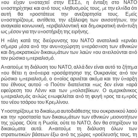
που είχαν υποταχτεί στην ΕΣΣΔ, η ένταξη στο ΝΑΤΟ
υποστηρίχτηκε και από τους πληθυσμούς τους, με την ελπίδα ότι
αυτή θα προστάτευε την ανεξαρτησία τους. Εμείς
υποστηρίζουμε, αντίθετα, την εξάλειψη των ανισοτήτων, την
αναγκαία κοινωνική, περιβαλλοντική και δημοκρατική ανάπτυξη
ως μέσον για την υποστήριξη της ειρήνης.
Η πάλη κατά της διεύρυνσης του ΝΑΤΟ ανατολικά περνάει
σήμερα μέσα από την ανυποχώρητη υπεράσπιση των εθνικών
και δημοκρατικών δικαιωμάτων των λαών που απειλούνται από
τον
ρώσικο ιμπεριαλισμό.
Απαιτούμε τη διάλυση του ΝΑΤΟ, αλλά δεν είναι αυτό το ζήτημα
που θέτει η απόπειρα προσάρτησησ της Ουκρανίας από τον
ρώσικο ιμπεριαλισμό, ο οποίος αρνιέται ακόμα και την ύπαρξη
του έθνους αυτού -ο Πούτιν διατείνεται πως δεν είναι παρά
εφεύρεση του Λένιν και των μπολσεβίκων. Ο αμερικάνικος
ιμπεριαλισμός απλώς επωφελείται από τη φυγή προς τα εμπρός
του νέου τσάρου του Κρεμλίνου.
Υποστηρίζουμε το δικαίωμα αυτοδιάθεσης του ουκρανικού λαού
και την προστασία των δικαιωμάτων των εθνικών μειονοτήτων
της χώρας. Ούτε η Ρωσία, ούτε το ΝΑΤΟ, δεν θα στηρίξουν τα
δικαιώματα αυτά. Απαιτούμε τη διάλυση όλων των
στρατιωτικών βάσεων έξω από τις χώρες προέλευσής τους, τη