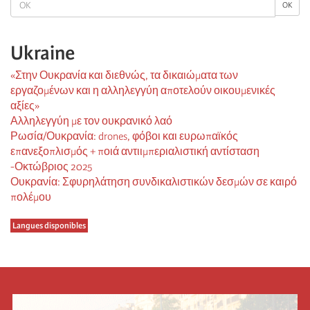
OK
OK
Ukraine
«Στην Ουκρανία και διεθνώς, τα δικαιώματα των
εργαζομένων και η αλληλεγγύη αποτελούν οικουμενικές
αξίες»
Αλληλεγγύη με τον ουκρανικό λαό
Ρωσία/Ουκρανία: drones, φόβοι και ευρωπαϊκός
επανεξοπλισμός + ποιά αντιιμπεριαλιστική αντίσταση
-Οκτώβριος 2025
Ουκρανία: Σφυρηλάτηση συνδικαλιστικών δεσμών σε καιρό
πολέμου
Langues disponibles