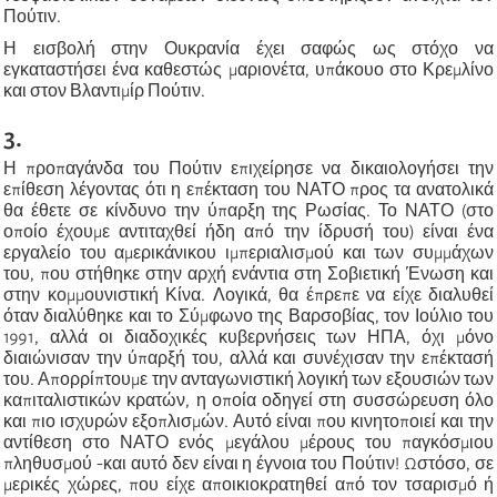
Πούτιν.
Η εισβολή στην Ουκρανία έχει σαφώς ως στόχο να
εγκαταστήσει ένα καθεστώς μαριονέτα, υπάκουο στο Κρεμλίνο
και στον Βλαντιμίρ Πούτιν.
3.
Η προπαγάνδα του Πούτιν επιχείρησε να δικαιολογήσει την
επίθεση λέγοντας ότι η επέκταση του ΝΑΤΟ προς τα ανατολικά
θα έθετε σε κίνδυνο την ύπαρξη της Ρωσίας. Το ΝΑΤΟ (στο
οποίο έχουμε αντιταχθεί ήδη από την ίδρυσή του) είναι ένα
εργαλείο του αμερικάνικου ιμπεριαλισμού και των συμμάχων
του, που στήθηκε στην αρχή ενάντια στη Σοβιετική Ένωση και
στην κομμουνιστική Κίνα. Λογικά, θα έπρεπε να είχε διαλυθεί
όταν διαλύθηκε και το Σύμφωνο της Βαρσοβίας, τον Ιούλιο του
1991, αλλά οι διαδοχικές κυβερνήσεις των ΗΠΑ, όχι μόνο
διαιώνισαν την ύπαρξή του, αλλά και συνέχισαν την επέκτασή
του. Απορρίπτουμε την ανταγωνιστική λογική των εξουσιών των
καπιταλιστικών κρατών, η οποία οδηγεί στη συσσώρευση όλο
και πιο ισχυρών εξοπλισμών. Αυτό είναι που κινητοποιεί και την
αντίθεση στο ΝΑΤΟ ενός μεγάλου μέρους του παγκόσμιου
πληθυσμού -και αυτό δεν είναι η έγνοια του Πούτιν! Ωστόσο, σε
μερικές χώρες, που είχε αποικιοκρατηθεί από τον τσαρισμό ή