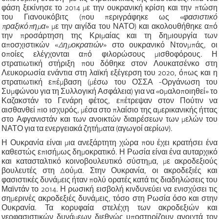
φάση ξεκίνησε το 2014 με την ουκρανική κρίση και την πτώση
του Γιανουκόβιτς (που περιγράφηκε ως
«
φασιστικό
πραξικόπημα
»
με την αιγίδα του ΝΑΤΟ) και ακολουθήθηκε από
την προσάρτηση της Κριμαίας και τη δημιουργία των
αποσχιστικών
«
Δ
ημοκρατιών
»
στο ουκρανικό Ντονμπάς, οι
οποίες ελέγχονται από φιλορώσους μισθοφόρους. Η
στρατιωτική στήριξη που δόθηκε στον Λουκατσένκο στη
Λευκορωσία ενάντια στη λαϊκή εξέγερση του 2020, όπως και η
στρατιωτική επέμβαση (μέσω του ΟΣΣΑ -Οργάνωση του
Συμφώνου για τη Συλλογική Ασφάλεια) για να
«
ομαλοποιηθεί
»
το
Καζακστάν το Γενάρη φέτος, επέτρεψαν στον Πούτιν να
αισθανθεί πιο ισχυρός, μέσα στο πλαίσιο της αμερικανικής ήττας
στο Αφγανιστάν και των ανοικτών διαιρέσεων των μελών του
ΝΑΤΟ για τα ενεργειακά ζητήματα (αγωγοί αερίων).
Η Ουκρανία είναι μια ανεξάρτητη χώρα που έχει κρατήσει ένα
καθεστώς επισήμως δημοκρατικό. Η Ρωσία είναι ένα αυταρχικό
και κατασταλτικό κοινοβουλευτικό σύστημα, με ακροδεξιούς
βουλευτές στη Δούμα. Στην Ουκρανία, οι ακροδεξιές και
φασιστικές δυνάμεις ήταν πολύ ορατές κατά τις διαδηλώσεις του
Μαϊντάν το 2014. Η ρωσική εισβολή κινδυνεύει να ενισχύσει τις
σημερινές ακροδεξιές δυνάμεις, τόσο στη Ρωσία όσο και στην
Ουκρανία. Τα κορυφαία στελέχη των ακροδεξιών και
νεοφασιστικών δυνάμεων διεθνώς υποστηρίζουν ανοιχτά τον