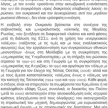
λόγος, με τον οποίο προσάπτει στην οκτωβριανή επανάσταση
του 1917 ότι συγκρότησε
«
τρεις διακριτούς σλαβικούς λαούς: το
ρ
ώσικο, τον
ο
υκρανικό και τον
λ
ευκορώσικο, αντί του μεγάλου
ρωσικού έθνους
»
, δεν είναι πρόσφατη επινόηση.
Η εισβολή στην Ουκρανία βρίσκεται στη συνέχεια της
σοβινιστικής και ιμπεριαλιστικής πολιτικής της Μεγάλης
Ρωσίας, που ξεπήδησε σε διαφορετικό πλαίσιο και κατά φάσεις
μετά τη διάλυση της ΕΣΣΔ: από τη χρήση του
«
ενεργειακού
πολέμου
»
(παίζοντας με τις τιμές και με τους εναλλακτικούς
αγωγούς) έως την εργαλειοποίηση των συγκρούσεων εθνικών
μειονοτήτων -όπως στη Μολδαβία (με τη συγκρότηση της
«
Δημοκρατίας της Υπερδνειστερίας
»
με τη στήριξη του ρώσικου
στρατού το 1990-91) και στη Γεωργία (με τη συγκρότηση της
«
Δημοκρατίας της Απχαζίας
»
το 1992) και αργότερα τον πόλεμο με
τη Γεωργία για τον έλεγχο της Νότιας Οσετίας (2008)- αλλά και
με τους άμεσα κατασταλτικούς πολέμους όπως ο πόλεμος για
την κατοχή της Τσετσενίας (1994-1996 και 1999-2009). Κάθε φορά,
ο στόχος είναι να στηριχτούν τα συμφέροντα του Κρεμλίνου ή να
καταληφθούν εδάφη. Όμως συνολικά, οι δεκαετίες του Πούτιν
(μετά το 2000) αντιστοιχούν στην (αν)οικοδόμηση ενός ισχυρού
κράτους (ελεγχόμενου από τους ολιγάρχες) που εκσυγχρονίζει
τη στρατιωτική του μηχανή, δημιουργώντας μια ευρωασιατική
οικονομική ένωση -με τις στρατιωτικές της διαστάσεις. Μια νέα