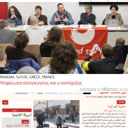
PANAMA
,
SUISSE
,
GRÈCE
,
FRANCE
Ψηφίσματα αλληλεγγύης και υποστήριξης
Δευτέρα 10 Μάρτιος 2025