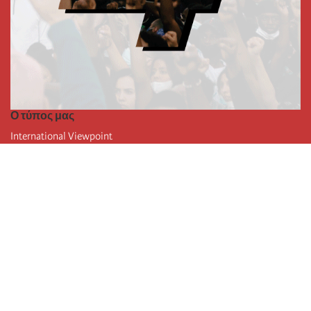
Ο τύπος μας
International Viewpoint
Punto de vista internacional
Inprecor
Facebook
Twitter
Η Διεθνής
Τελευταίο συνέδριο της Διεθνούς
Ανακοινώσεις του Εκτελεστικού Γραφείου
Μορφωτικό Ίδρυμα (IIRE)
Διεθνές κάμπινγκ