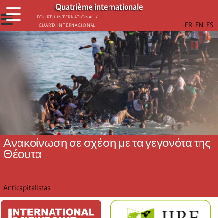
Παράκαμψη
Quatrième internationale
☰
προς
☰
Fourth International /
Cuarta Internacional
το
κυρίως
περιεχόμενο
Ανακοίνωση σε σχέση με τα γεγονότα της
Θέουτα
Anticapitalistas