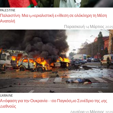
PALESTINE
Παλαιστίνη: Μια ιμπεριαλιστική επίθεση σε ολόκληρη τη Μέση
Ανατολή
Παρασκευή 14 Μάρτιος 2025
UKRAINE
Απόφαση για την Ουκρανία - 18ο Παγκόσμιο Συνέδριο της 4ης
Διεθνούς
Δευτέρα 10 Μάρτιος 2025