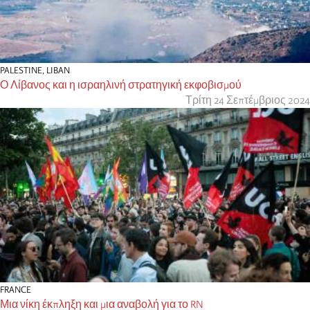
PALESTINE
,
LIBAN
Ο Λίβανος και η ισραηλινή στρατηγική εκφοβισμού
Τρίτη 24 Σεπτέμβριος 2024
FRANCE
Μια νίκη έκπληξη και μια αναβολή για το RN