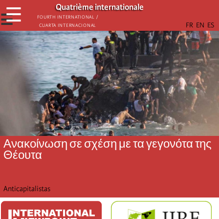
Παράκαμψη
Quatrième internationale
☰
προς
☰
Fourth International /
Cuarta Internacional
το
κυρίως
περιεχόμενο
Ανακοίνωση σε σχέση με τα γεγονότα της
Θέουτα
Anticapitalistas