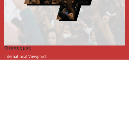
Ο τύπος μας
International Viewpoint
Punto de vista internacional
Inprecor
Facebook
Twitter
Η Διεθνής
Τελευταίο συνέδριο της Διεθνούς
Ανακοινώσεις του Εκτελεστικού Γραφείου
Μορφωτικό Ίδρυμα (IIRE)
Διεθνές κάμπινγκ