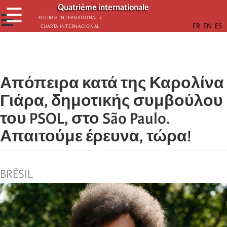
Παράκαμψη
Quatrième internationale
☰
προς
☰
Fourth International /
Cuarta Internacional
το
κυρίως
περιεχόμενο
Απόπειρα κατά της Καρολίνα
Γιάρα, δημοτικής συμβούλου
του PSOL, στο São Paulo.
Απαιτούμε έρευνα, τώρα!
BRÉSIL