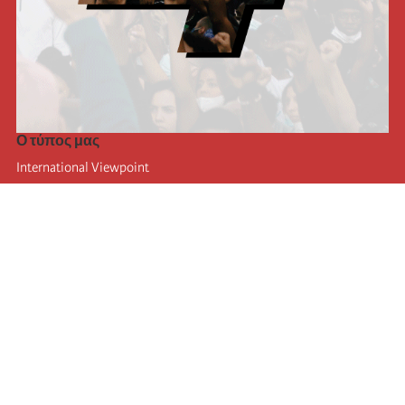
Ο τύπος μας
International Viewpoint
Punto de vista internacional
Inprecor
Facebook
Twitter
Η Διεθνής
Τελευταίο συνέδριο της Διεθνούς
Ανακοινώσεις του Εκτελεστικού Γραφείου
Μορφωτικό Ίδρυμα (IIRE)
Διεθνές κάμπινγκ