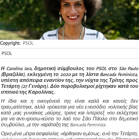
Copyright
PSOL
PSOL
Η
Carolina Iara,
δημοτική σύμβουλος του PSOL στο
São Paulo
(Βραζιλία), εκλεγμένη το 2020 με τη λίστα Bancada Feminista,
υπέστη απόπειρα εναντίον της, την νύχτα της Τρίτης προς
Τετάρτη (27 Γενάρη). Δύο πυροβολισμοί ρίχτηκαν κατά του
σπιτιού της Καρολίνας.
Η ίδια και η οικογένειά της είναι καλά και κανείς δεν
τραυματίστηκε, αλλά πρόκειται για νέο επεισόδιο πολιτικής βίας
κατά μιας γυναίκας
μαύρης, τρανς και ίντερσεξ
που εκλέχτηκε
για να αντιπροσωπεύσει το λαό του Σάο Πάολο στο δημοτικό
συμβούλιο, με την παράταξη της Bancada Feminista.
Ορισμένα μέτρα ασφαλείας πάρθηκαν αμέσως, από την Τετάρτη,