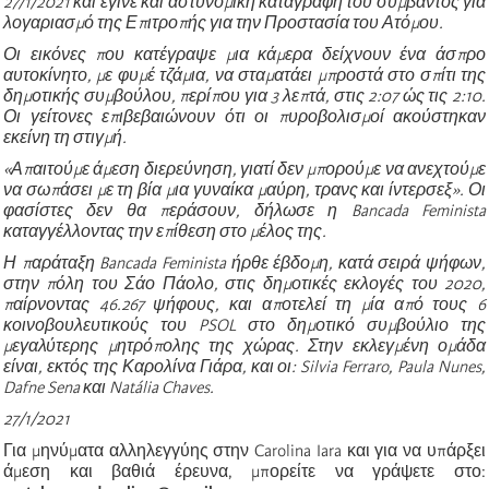
27/1/2021 και
έγινε και αστυνομική καταγραφή του συμβάντος για
λογαριασμό της Επιτροπής
για την Προστασία του Ατόμου.
Οι εικόνες που κατέγραψε μια κάμερα δείχνουν ένα άσπρο
αυτοκίνητο, με φυμέ τζάμια, να σταματάει μπροστά στο σπίτι της
δημοτικής συμβούλου, περίπου για 3 λεπτά, στις 2:07 ώς τις 2:10.
Οι γείτονες επιβεβαιώνουν ότι οι πυροβολισμοί ακούστηκαν
εκείνη τη
στιγμή.
«Απαιτούμε άμεση διερεύνηση, γιατί δεν μπορούμε να ανεχτούμε
να σωπάσει
με τη βία μια γυναίκα
μαύρη, τρανς και ίντερσεξ
». Οι
φασίστες δεν θα περάσουν, δήλωσε η Bancada Feminista
καταγγέλλοντας την επίθεση στο μέλος της.
Η παράταξη Bancada Feminista ήρθε έβδομη, κατά σειρά ψήφων,
στην πόλη του Σάο Πάολο, στις δημοτικές εκλογές του 2020,
παίρνοντας 46.267 ψήφους,
και αποτελεί τη μία από τους 6
κοινοβουλευτικούς του PSOL στο δημοτικό συμβούλιο της
μεγαλύτερης μητρόπολης της χώρας. Στην εκλεγμένη ομάδα
είναι, εκτός της Καρολίνα Γιάρα, και οι: Silvia Ferraro, Paula Nunes,
Dafne Sena και Natália Chaves.
27/1/2021
Για μηνύματα αλληλεγγύης στην Carolina Iara και για να υπάρξει
άμεση και βαθιά έρευνα, μπορείτε να γράψετε στο: