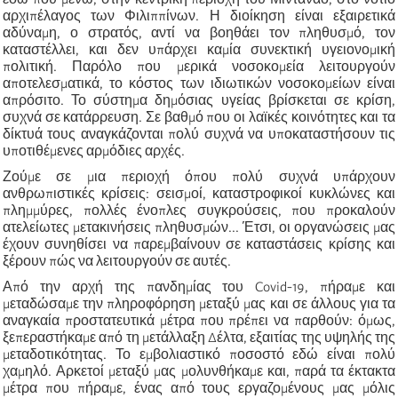
αρχιπέλαγος των Φιλιππίνων. Η διοίκηση είναι εξαιρετικά
αδύναμη, ο στρατός, αντί να βοηθάει τον πληθυσμό, τον
καταστέλλει, και δεν υπάρχει καμία συνεκτική υγειονομική
πολιτική. Παρόλο που μερικά νοσοκομεία λειτουργούν
αποτελεσματικά, το κόστος των ιδιωτικών νοσοκομείων είναι
απρόσιτο. Το σύστημα δημόσιας υγείας βρίσκεται σε κρίση,
συχνά σε κατάρρευση. Σε βαθμό που οι λαϊκές κοινότητες και τα
δίκτυά τους αναγκάζονται πολύ συχνά να υποκαταστήσουν τις
υποτιθέμενες αρμόδιες αρχές.
Ζούμε σε μια περιοχή όπου πολύ συχνά υπάρχουν
ανθρωπιστικές κρίσεις: σεισμοί, καταστροφικοί κυκλώνες και
πλημμύρες, πολλές ένοπλες συγκρούσεις, που προκαλούν
ατελείωτες μετακινήσεις πληθυσμών... Έτσι, οι οργανώσεις μας
έχουν συνηθίσει να παρεμβαίνουν σε καταστάσεις κρίσης και
ξέρουν πώς να λειτουργούν σε αυτές.
Από την αρχή της πανδημίας του Covid-19, πήραμε και
μεταδώσαμε την πληροφόρηση μεταξύ μας και σε άλλους για τα
αναγκαία προστατευτικά μέτρα που πρέπει να παρθούν: όμως,
ξεπεραστήκαμε από τη μετάλλαξη Δέλτα, εξαιτίας της υψηλής της
μεταδοτικότητας. Το εμβολιαστικό ποσοστό εδώ είναι πολύ
χαμηλό. Αρκετοί μεταξύ μας μολυνθήκαμε και, παρά τα έκτακτα
μέτρα που πήραμε, ένας από τους εργαζομένους μας μόλις