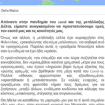
Delia Matos
Απέναντι στην πανδημία του covid και της μετάλλαξης
Δέλτα, είμαστε αναγκασμένοι να προστατεύσουμε εμείς
τον εαυτό μας και τις κοινότητές μας.
Όπως και αλλού, η μετάλλαξη Δέλτα έχει κυριαρχήσει στις
Φιλιππίνες, προκαλώντας νέο κύμα μολύνσεων, πιο σοβαρό από
τα προηγούμενα. Παρόλα αυτά, η προεδρεία Ντουτέρτε κάνει
σαν η επιδημία να έχει ήδη περάσει.
Ο προϋπολογισμός που ετοιμάζει και που τώρα συζητιέται στο
κοινοβούλιο, δεν περιλαμβάνει κανένα χρηματικό μέτρο για τους
υγειονομικούς, που έχουν πληρώσει βαρύ τίμημα εξαιτίας της
πρώτης γραμμής που βρέθηκαν στη μάχη κατά του Covid-19.
Πολλοί πέθαναν, αρρώστησαν και, εξουθενωμένοι,
παραιτήθηκαν ή μετανάστευσαν. Σε πολλές επαρχίες, οι
εργαζόμενοι στη φροντίδα πήραν τους δρόμους για να
ζητήσουν, μεταξύ άλλων, επιδόματα κινδύνου και κάλυψη του
κόστους μετακίνησης, στέγασης και συγκοινωνίας.
Θα ήθελα να καταθέσω τη μαρτυρία μου για το τί αυτό σημαίνει
εδώ που μένω, στην κεντρική περιοχή του Μιντανάο, στο νότιο