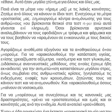
πέθανε. Αυτό ήταν μεγάλο χτύπημα για όλους και όλες μας.
Ποιά είναι τα μέτρα που πήραμε μαζί με τις λαϊκές κοινότητες;
Ζητάμε από όλους να κάνουν οι ίδιοι τεστ. Ενισχύουμε τα μέτρα
προστασίας μας. Δημιουργούμε κέντρα απομόνωσης για τους
ανθρώπους που βρίσκονται θετικοί στα τεστ rt-pcr (ενώ αυτά
γίνονται επί πληρωμή). Όσοι βρίσκονται αρνητικοί
αναλαμβάνουν να τους εφοδιάζουν με τρόφιμα και φάρμακα και
να τους βοηθούν να παραμένουν σε επικοινωνία με τους δικούς
τους.
Αγοράζουμε αποθέματα οξυγόνου και τα αποθηκεύουμε όπου
μπορούμε. Για να παρακολουθούμε την κατάσταση υγείας,
επίσης χρειαζόμαστε οξύμετρα, πιεσόμετρα και τεστ γλυκαιμίας.
Διδάσκουμε αναπνευστικές μεθόδους, στις οποίες έχουμε ήδη
εκπαιδευτεί, για την αντιμετώπιση καταστάσεων μεγάλου στρες,
όπως συμβαίνει στις ανθρωπιστικές κρίσεις. Ιχνηλατούμε τις
ενδεχόμενες επαφές των κρουσμάτων, ζητώντας τους να
κάνουν τεστ και να απομονωθούν. Και παρακολουθούμε όσους
μπαίνουν σε νοσοκομείο.
Για να μπορέσουμε να συνεχίσουμε και τις κανονικές μας
δραστηριότητες, πρέπει να προστατευτούμε και εμείς και οι
κοινότητές μας από την επιδημία. Αυτό αποτελεί προϋπόθεση.
Έχουμε ήδη οργανώσει ένα έκτακτο περιφερειακό ταμείο για τον