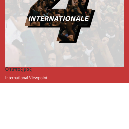
Ο τύπος μας
International Viewpoint
Punto de vista internacional
Inprecor
Facebook
Twitter
Η Διεθνής
Τελευταίο συνέδριο της Διεθνούς