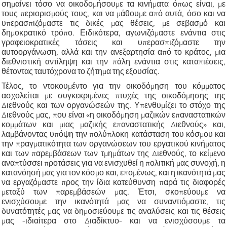
σημαίνει τόσο να οικοδομήσουμε τα κινήματα όπως είναι, με
τους περιορισμούς τους, και να μάθουμε από αυτά, όσο και να
υπερασπιζόμαστε τις δικές μας θέσεις, με σεβασμό και
δημοκρατικό τρόπο. Ειδικότερα, αγωνιζόμαστε ενάντια στις
γραφειοκρατικές τάσεις και υπερασπιζόμαστε την
αυτοοργάνωση, αλλά και την ανεξαρτησία από το κράτος, μια
διεθνιστική αντίληψη και την πάλη ενάντια στις καταπιέσεις,
θέτοντας ταυτόχρονα το ζήτημα της εξουσίας.
Τέλος, το ντοκουμέντο για την οικοδόμηση του κόμματος
ασχολείται με συγκεκριμένες πτυχές της οικοδόμησης της
Διεθνούς και των οργανώσεών της. Υπενθυμίζει το στόχο της
Διεθνούς μας, που είναι «η οικοδόμηση μαζικών επαναστατικών
κομμάτων και μιας μαζικής επαναστατικής Διεθνούς» και,
λαμβάνοντας υπόψη την πολύπλοκη κατάσταση του κόσμου και
την πραγματικότητα των οργανώσεων του εργατικού κινήματος
και των παρεμβάσεων των τμημάτων της Διεθνούς, το κείμενο
αναπτύσσει προτάσεις για να ενισχυθεί η πολιτική μας συνοχή, η
κατανόησή μας για τον κόσμο και, επομένως, και η ικανότητά μας
να εργαζόμαστε προς την ίδια κατεύθυνση παρά τις διαφορές
μεταξύ των παρεμβάσεών μας. Έτσι, σκοπεύουμε να
ενισχύσουμε την ικανότητά μας να συναντιόμαστε, τις
δυνατότητές μας να δημοσιεύουμε τις αναλύσεις και τις θέσεις
μας -ιδιαίτερα στο Διαδίκτυο- και να ενισχύσουμε τα