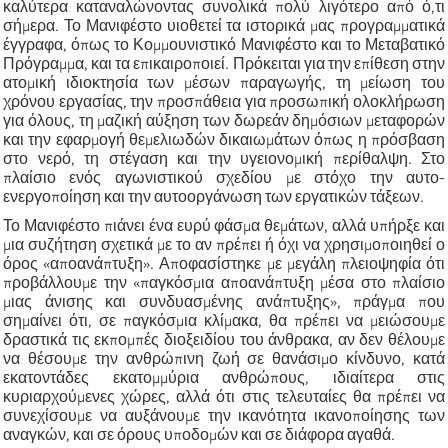
καλύτερα καταναλώνοντας συνολικά πολύ λιγότερο από ό,τι
σήμερα. Το Μανιφέστο υιοθετεί τα ιστορικά μας προγραμματικά
έγγραφα, όπως το Κομμουνιστικό Μανιφέστο και το Μεταβατικό
Πρόγραμμα, και τα επικαιροποιεί.
Πρόκειται
για την επίθεση στην
ατομική ιδιοκτησία των μέσων παραγωγής, τη μείωση του
χρόνου εργασίας, την προσπάθεια για προσωπική ολοκλήρωση
για όλους, τη μαζική αύξηση των δωρεάν δημόσιων μεταφορών
και την εφαρμογή θεμελιωδών δικαιωμάτων όπως η πρόσβαση
στο νερό, τη στέγαση και την υγειονομική περίθαλψη. Στο
πλαίσιο ενός αγωνιστικού σχεδίου με στόχο την αυτο-
ενεργοποίηση και την αυτοοργάνωση των εργατικών τάξεων.
Το Μανιφέστο πιάνει ένα ευρύ φάσμα θεμάτων, αλλά υπήρξε και
μια συζήτηση σχετικά με το αν πρέπει ή όχι να χρησιμοποιηθεί ο
όρος «αποανάπτυξη». Αποφασίστηκε με μεγάλη πλειοψηφία ότι
προβάλλουμε την «παγκόσμια αποανάπτυξη μέσα στο πλαίσιο
μιας άνισης και συνδυασμένης ανάπτυξης», πράγμα που
σημαίνει ότι, σε παγκόσμια κλίμακα, θα πρέπει να μειώσουμε
δραστικά τις εκπομπές διοξειδίου του άνθρακα, αν δεν θέλουμε
να θέσουμε την ανθρώπινη ζωή σε θανάσιμο κίνδυνο, κατά
εκατοντάδες εκατομμύρια ανθρώπους, ιδιαίτερα στις
κυριαρχούμενες χώρες, αλλά ότι στις τελευταίες θα πρέπει να
συνεχίσουμε να αυξάνουμε την ικανότητα ικανοποίησης των
αναγκών, και σε όρους υποδομών και σε διάφορα αγαθά.