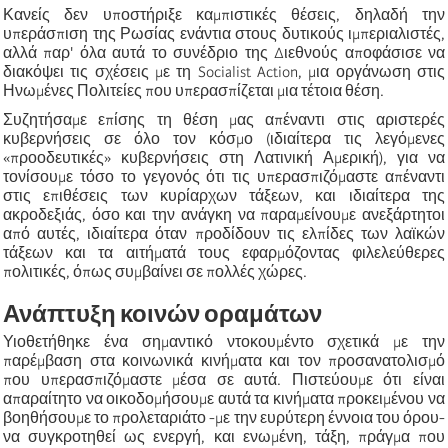
Κανείς δεν υποστήριξε καμπιστικές θέσεις, δηλαδή την
υπεράσπιση της Ρωσίας ενάντια στους δυτικούς ιμπεριαλιστές,
αλλά παρ' όλα αυτά το συνέδριο της Διεθνούς αποφάσισε να
διακόψει τις σχέσεις με τη Socialist Action, μια οργάνωση στις
Ηνωμένες Πολιτείες που υπερασπίζεται μια τέτοια θέση.
Συζητήσαμε επίσης τη θέση μας απέναντι στις αριστερές
κυβερνήσεις σε όλο τον κόσμο (ιδιαίτερα τις λεγόμενες
«προοδευτικές» κυβερνήσεις στη Λατινική Αμερική), για να
τονίσουμε τόσο το γεγονός ότι τις υπερασπιζόμαστε απέναντι
στις επιθέσεις των κυρίαρχων τάξεων, και ιδιαίτερα της
ακροδεξιάς, όσο και την ανάγκη να παραμείνουμε ανεξάρτητοι
από αυτές, ιδιαίτερα όταν προδίδουν τις ελπίδες των λαϊκών
τάξεων και τα αιτήματά τους εφαρμόζοντας φιλελεύθερες
πολιτικές, όπως συμβαίνει σε πολλές χώρες.
Ανάπτυξη κοινών οραμάτων
Υιοθετήθηκε ένα σημαντικό ντοκουμέντο σχετικά με την
παρέμβαση στα κοινωνικά κινήματα και τον προσανατολισμό
που υπερασπιζόμαστε μέσα σε αυτά. Πιστεύουμε ότι είναι
απαραίτητο να οικοδομήσουμε αυτά τα κινήματα προκειμένου να
βοηθήσουμε το προλεταριάτο -με την ευρύτερη έννοια του όρου-
να συγκροτηθεί ως ενεργή, και ενωμένη, τάξη, πράγμα που