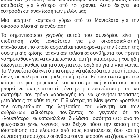
ακτιβιστές για λιγότερο από 20 χρόνια. Αυτό δείχνει μια
ευπρόσδεκτη ανανέωση των μελών μας.
Μια μαχητική καμπάνια γύρω από το Μανιφέστο για την
οικοσοσιαλιστική επανάσταση
Το σημαντικότερο γεγονός αυτού του συνεδρίου είναι η
υιοθέτηση ενός μανιφέστου για μια οικοσοσιαλιστική
επανάσταση, το οποίο ασχολείται ταυτόχρονα με την έκταση της
συστημικής κρίσης, τα αντικαπιταλιστικά συνθήματα που πρέπει
να προταθούν για να αντιμετωπιστεί αυτή η καταστροφή που ήδη
διεξάγεται, καθώς και τα στοιχεία ενός σχεδίου για την κοινωνία.
Το Μανιφέστο δείχνει ότι τα σημερινά αδιέξοδα του συστήματος,
όπως οι πόλεμοι και η κλιματική κρίση θέτουν ολόκληρο τον
κόσμο σε μια τρομακτική και καταστροφική κατάσταση που
μπορεί να αντιμετωπιστεί μόνο με μια επανάσταση που να
ανατρέψει τον τρόπο παραγωγής και να ξεκινήσει τεράστιες
μεταβάσεις σε κάθε τομέα. Ειδικότερα, το Μανιφέστο προτείνει
την αντιμετώπιση της λεηλασίας του πλανήτη και των
ανθρώπων ειδικότερα, τονίζοντας το γεγονός ότι το
πλουσιότερο 1% καταναλώνει διπλάσια ποσότητα CO2 από το
φτωχότερο 50%, γεγονός που δείχνει τόσο την έκταση της
ιδιοποίησης του πλούτου από τους καπιταλιστές όσο και τη
δυνατότητα που έχουν οι άνθρωποι να μπορούν να ζήσουν πολύ