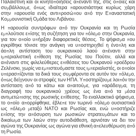
Παλαιστίνη και οι κινητοποιήσεις απέναντί της, στις οποίες και
συμβάλλουμε, όπως ιδιαίτερα παρουσιάστηκε κυρίως χάρη
στην παρουσία ενός αντιπροσώπου από την Επαναστατική
Κομμουνιστική Ομάδα του Λιβάνου.
Η παρουσία συντρόφων από την Ουκρανία και τη Ρωσία
εμπλούτισε επίσης τη συζήτηση για τον πόλεμο στην Ουκρανία,
για τον οποίο υπήρξαν διαφορετικές θέσεις. Το ψήφισμα που
εγκρίθηκε τόνισε την ανάγκη να υποστηριχθεί η ένοπλη και
άοπλη αντίσταση του ουκρανικού λαού απέναντι στην
ιμπεριαλιστική επίθεση της Ρωσίας του Πούτιν, αλλά και
απέναντι στις φιλελεύθερες επιθέσεις του Ουκρανού προέδρου
Ζελένσκι, χωρίς να εμπιστευόμαστε τους ιμπεριαλιστές, οι οποίοι
υπερασπίζονται τα δικά τους συμφέροντα σε αυτόν τον πόλεμο,
όπως δείχνουν οι στροφές των ΗΠΑ. Υποστηρίζουμε λοιπόν την
αντίσταση από τα κάτω και απαιτούμε, για παράδειγμα, τη
διαγραφή του ουκρανικού χρέους ως ένα από τα μέσα
αντιμετώπισης της ρωσικής επίθεσης. Το εναλλακτικό ψήφισμα,
το οποίο απορρίφθηκε, έβλεπε τον τωρινό πόλεμο ουσιαστικά
ως πόλεμο μεταξύ ΝΑΤΟ και Ρωσίας και, ενώ υποστήριζε
επίσης την απόσυρση των ρωσικών στρατευμάτων και το
δικαίωμα των λαών στην αυτοδιάθεση, αρνιόταν να δει τον
αγώνα της Ουκρανίας ως αγώνα για εθνική απελευθέρωση από
τη Ρωσία.