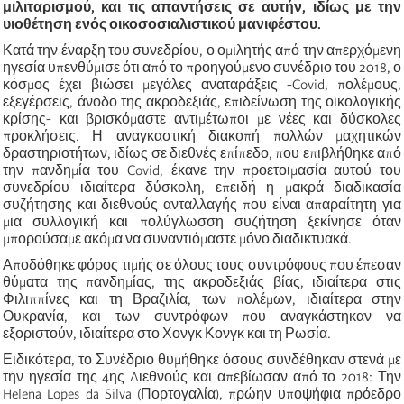
μιλιταρισμού, και τις απαντήσεις σε αυτήν, ιδίως με την
υιοθέτηση ενός οικοσοσιαλιστικού μανιφέστου.
Κατά την έναρξη του συνεδρίου, ο ομιλητής από την απερχόμενη
ηγεσία υπενθύμισε ότι από το προηγούμενο συνέδριο του 2018, ο
κόσμος έχει βιώσει μεγάλες αναταράξεις -Covid, πολέμους,
εξεγέρσεις, άνοδο της ακροδεξιάς, επιδείνωση της οικολογικής
κρίσης- και βρισκόμαστε αντιμέτωποι με νέες και δύσκολες
προκλήσεις. Η αναγκαστική διακοπή πολλών μαχητικών
δραστηριοτήτων, ιδίως σε διεθνές επίπεδο, που επιβλήθηκε από
την πανδημία του Covid, έκανε την προετοιμασία αυτού του
συνεδρίου ιδιαίτερα δύσκολη, επειδή η μακρά διαδικασία
συζήτησης και διεθνούς ανταλλαγής που είναι απαραίτητη για
μια συλλογική και πολύγλωσση συζήτηση ξεκίνησε όταν
μπορούσαμε ακόμα να συναντιόμαστε μόνο διαδικτυακά.
Αποδόθηκε φόρος τιμής σε όλους τους συντρόφους που έπεσαν
θύματα της πανδημίας, της ακροδεξιάς βίας, ιδιαίτερα στις
Φιλιππίνες και τη Βραζιλία, των πολέμων, ιδιαίτερα στην
Ουκρανία, και των συντρόφων που αναγκάστηκαν να
εξοριστούν, ιδιαίτερα στο Χονγκ Κονγκ και τη Ρωσία.
Ειδικότερα, το Συνέδριο θυμήθηκε όσους συνδέθηκαν στενά με
την ηγεσία της 4ης Διεθνούς και απεβίωσαν από το 2018: Την
Helena Lopes da Silva (Πορτογαλία), πρώην υποψήφια πρόεδρο