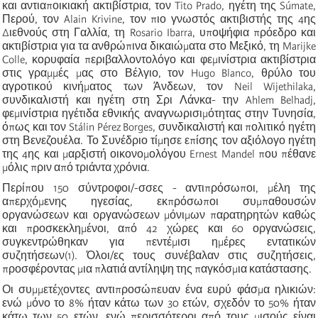
και αντιαποικιακή ακτιβίστρια, τον Tito Prado, ηγέτη της Súmate,
Περού, τον Alain Krivine, τον πιο γνωστός ακτιβιστής της 4ης
Διεθνούς στη Γαλλία, τη Rosario Ibarra, υποψήφια πρόεδρο και
ακτιβίστρια για τα ανθρώπινα δικαιώματα στο Μεξικό, τη Marijke
Colle, κορυφαία περιβαλλοντολόγο και φεμινίστρια ακτιβίστρια
στις γραμμές μας στο Βέλγιο, τον Hugo Blanco, θρύλο του
αγροτικού κινήματος των Άνδεων, τον Neil Wijethilaka,
συνδικαλιστή και ηγέτη στη Σρι Λάνκα- την Ahlem Belhadj,
φεμινίστρια ηγέτιδα εθνικής αναγνωρισιμότητας στην Τυνησία,
όπως και τον Stálin Pérez Borges, συνδικαλιστή και πολιτικό ηγέτη
στη Βενεζουέλα. Το Συνέδριο τίμησε επίσης τον αξιόλογο ηγέτη
της 4ης και μαρξιστή οικονομολόγου Ernest Mandel που πέθανε
μόλις πριν από τριάντα χρόνια.
Περίπου 150 σύντροφοι/-σσες - αντιπρόσωποι, μέλη της
απερχόμενης ηγεσίας, εκπρόσωποι συμπαθουσών
οργανώσεων και οργανώσεων μόνιμων παρατηρητών καθώς
και προσκεκλημένοι, από 42 χώρες και 60 οργανώσεις,
συγκεντρώθηκαν για πεντέμισι ημέρες εντατικών
συζητήσεων(1). Όλοι/ες τους συνέβαλαν στις συζητήσεις,
προσφέροντας μια πλατιά αντίληψη της παγκόσμια κατάστασης.
Οι συμμετέχοντες αντιπροσώπευαν ένα ευρύ φάσμα ηλικιών:
ενώ μόνο το 8% ήταν κάτω των 30 ετών, σχεδόν το 50% ήταν
κάτω των 50 ετών, ενώ περισσότεροι από τους μισούς είναι