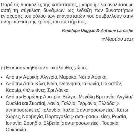
Παρά τις δυσκολίες της κατάστασης, μπορούμε να αναλύσουμε
αυτή τη σύγκλιση δυνάμεων ως ένδειξη των δυνατοτήτων
ενίσχυσης του ρόλου των επαναστατών που συμβάλλουν στην
αντιμετώπιση της κρίσης του συστήματος.
Penelope Duggan & Antoine Larrache
17 Μαρτίου 2025
(1) Εκπροσωπήθηκαν οι ακόλουθες χώρες.
Από την Αφρική: Αλγερία, Μαρόκο, Νότια Αφρική.
Από την Ασία: Κίνα, Ινδία, Ινδονησία, Ιαπωνία, Πακιστάν,
Κασμίρ, Φιλιππίνες, Σρι Λάνκα.
Από την Ευρώπη: Αυστρία, Βέλγιο, Μεγάλη Βρετανία [Αγγλία/
Ουαλία και Σκωτία], Δανία, Γαλλία, Γερμανία, Ελλάδα (2
αντιπροσωπείες), Ιρλανδία, Ιταλία (2 αντιπροσωπείες), Κάτω
Χώρες, Νορβηγία, Πορτογαλία (2 αντιπροσωπείες), Ρωσία,
Ισπανία, Σουηδία, Ελβετία (2 αντιπροσωπείες), Τουρκία,
Ουκρανία.