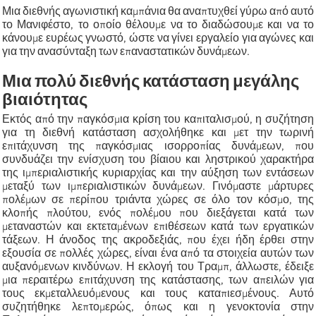
Μια διεθνής αγωνιστική καμπάνια θα αναπτυχθεί γύρω από αυτό
το Μανιφέστο, το οποίο θέλουμε να το διαδώσουμε και να το
κάνουμε ευρέως γνωστό, ώστε να γίνει εργαλείο για αγώνες και
για την ανασύνταξη των επαναστατικών δυνάμεων.
Μια πολύ διεθνής κατάσταση μεγάλης
βιαιότητας
Εκτός από την παγκόσμια κρίση του καπιταλισμού, η συζήτηση
για τη διεθνή κατάσταση ασχολήθηκε και μετ την τωρινή
επιτάχυνση της παγκόσμιας ισορροπίας δυνάμεων, που
συνδυάζει την ενίσχυση του βίαιου και ληστρικού χαρακτήρα
της ιμπεριαλιστικής κυριαρχίας και την αύξηση των εντάσεων
μεταξύ των ιμπεριαλιστικών δυνάμεων. Γινόμαστε μάρτυρες
πολέμων σε περίπου τριάντα χώρες σε όλο τον κόσμο, της
κλοπής πλούτου, ενός πολέμου που διεξάγεται κατά των
μεταναστών και εκτεταμένων επιθέσεων κατά των εργατικών
τάξεων. Η άνοδος της ακροδεξιάς, που έχει ήδη έρθει στην
εξουσία σε πολλές χώρες, είναι ένα από τα στοιχεία αυτών των
αυξανόμενων κινδύνων. Η εκλογή του Τραμπ, άλλωστε, έδειξε
μια περαιτέρω επιτάχυνση της κατάστασης, των απειλών για
τους εκμεταλλευόμενους και τους καταπιεσμένους. Αυτό
συζητήθηκε λεπτομερώς, όπως και η γενοκτονία στην