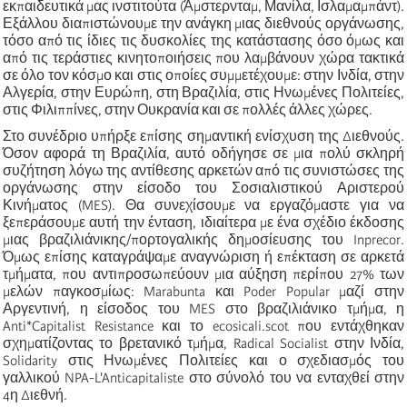
εκπαιδευτικά μας ινστιτούτα (Άμστερνταμ, Μανίλα, Ισλαμαμπάντ).
Εξάλλου διαπιστώνουμε την ανάγκη μιας διεθνούς οργάνωσης,
τόσο από τις ίδιες τις δυσκολίες της κατάστασης όσο όμως και
από τις τεράστιες κινητοποιήσεις που λαμβάνουν χώρα τακτικά
σε όλο τον κόσμο και στις οποίες συμμετέχουμε: στην Ινδία, στην
Αλγερία, στην Ευρώπη, στη Βραζιλία, στις Ηνωμένες Πολιτείες,
στις Φιλιππίνες, στην Ουκρανία και σε πολλές άλλες χώρες.
Στο συνέδριο υπήρξε επίσης σημαντική ενίσχυση της Διεθνούς.
Όσον αφορά τη Βραζιλία, αυτό οδήγησε σε μια πολύ σκληρή
συζήτηση λόγω της αντίθεσης αρκετών από τις συνιστώσες της
οργάνωσης στην είσοδο του Σοσιαλιστικού Αριστερού
Κινήματος (MES). Θα συνεχίσουμε να εργαζόμαστε για να
ξεπεράσουμε αυτή την ένταση, ιδιαίτερα με ένα σχέδιο έκδοσης
μιας βραζιλιάνικης/πορτογαλικής δημοσίευσης του Inprecor.
Όμως επίσης καταγράψαμε αναγνώριση ή επέκταση σε αρκετά
τμήματα, που αντιπροσωπεύουν μια αύξηση περίπου 27% των
μελών παγκοσμίως: Marabunta και Poder Popular μαζί στην
Αργεντινή, η είσοδος του MES στο βραζιλιάνικο τμήμα, η
Anti*Capitalist Resistance και το ecosicali.scot που εντάχθηκαν
σχηματίζοντας το βρετανικό τμήμα, Radical Socialist στην Ινδία,
Solidarity στις Ηνωμένες Πολιτείες και ο σχεδιασμός του
γαλλικού NPA-L'Anticapitaliste στο σύνολό του να ενταχθεί στην
4η Διεθνή.