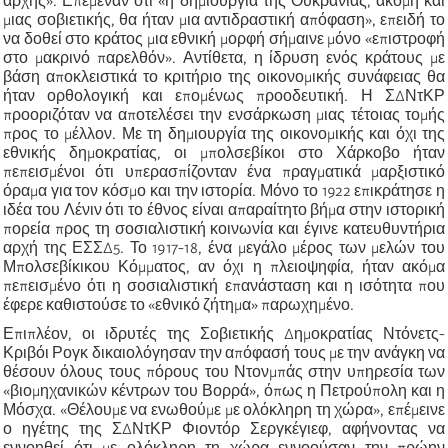
αρχής». Επέμεναν ότι «η δημιουργία της Ουκρανίας, ακόμη και
μιας σοβιετικής, θα ήταν μια αντιδραστική απόφαση», επειδή το
να δοθεί στο κράτος μια εθνική μορφή σήμαινε μόνο «επιστροφή
στο μακρινό παρελθόν». Αντίθετα, η ίδρυση ενός κράτους με
βάση αποκλειστικά το κριτήριο της οικονομικής συνάφειας θα
ήταν ορθολογική και επομένως προοδευτική. Η ΣΔΝτΚΡ
προοριζόταν να αποτελέσει την ενσάρκωση μιας τέτοιας τομής
προς το μέλλον. Με τη δημιουργία της οικονομικής και όχι της
εθνικής δημοκρατίας, οι μπολσεβίκοι στο Χάρκοβο ήταν
πεπεισμένοι ότι υπερασπίζονταν ένα πραγματικά μαρξιστικό
όραμα για τον κόσμο και την ιστορία. Μόνο το 1922 επικράτησε η
ιδέα του Λένιν ότι το έθνος είναι απαραίτητο βήμα στην ιστορική
πορεία προς τη σοσιαλιστική κοινωνία και έγινε κατευθυντήρια
αρχή της ΕΣΣΔ5. Το 1917-18, ένα μεγάλο μέρος των μελών του
Μπολσεβίκικου Κόμματος, αν όχι η πλειοψηφία, ήταν ακόμα
πεπεισμένο ότι η σοσιαλιστική επανάσταση και η ισότητα που
έφερε καθιστούσε το «εθνικό ζήτημα» παρωχημένο.
Επιπλέον, οι ιδρυτές της Σοβιετικής Δημοκρατίας Ντόνετς-
Κριβόι Ρογκ δικαιολόγησαν την απόφασή τους με την ανάγκη να
θέσουν όλους τους πόρους του Ντονμπάς στην υπηρεσία των
«βιομηχανικών κέντρων του Βορρά», όπως η Πετρούπολη και η
Μόσχα. «Θέλουμε να ενωθούμε με ολόκληρη τη χώρα», επέμεινε
ο ηγέτης της ΣΔΝτΚΡ Φιοντόρ Σεργκέγιεφ, αφήνοντας να
εννοηθεί ότι με ολόκληρη τη χώρα εννοούσαν την πρώην