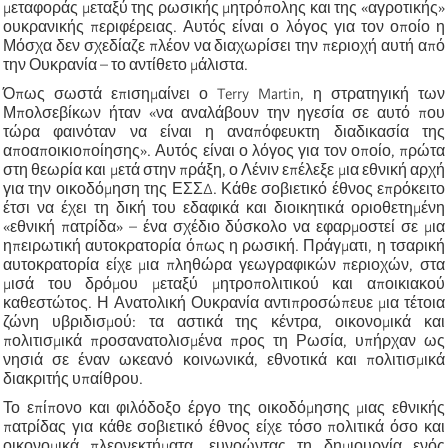
μεταφοράς μεταξύ της ρωσικής μητρόπολης και της «αγροτικής»
ουκρανικής περιφέρειας. Αυτός είναι ο λόγος για τον οποίο η
Μόσχα δεν σχεδίαζε πλέον να διαχωρίσει την περιοχή αυτή από
την Ουκρανία – το αντίθετο μάλιστα.
Όπως σωστά επισημαίνει ο Terry Martin, η στρατηγική των
Μπολσεβίκων ήταν «να αναλάβουν την ηγεσία σε αυτό που
τώρα φαινόταν να είναι η αναπόφευκτη διαδικασία της
αποαποικιοποίησης». Αυτός είναι ο λόγος για τον οποίο, πρώτα
στη θεωρία και μετά στην πράξη, ο Λένιν επέλεξε μια εθνική αρχή
για την οικοδόμηση της ΕΣΣΔ. Κάθε σοβιετικό έθνος επρόκειτο
έτσι να έχει τη δική του εδαφικά και διοικητικά οριοθετημένη
«εθνική πατρίδα» – ένα σχέδιο δύσκολο να εφαρμοστεί σε μια
ηπειρωτική αυτοκρατορία όπως η ρωσική. Πράγματι, η τσαρική
αυτοκρατορία είχε μια πληθώρα γεωγραφικών περιοχών, στα
μισά του δρόμου μεταξύ μητροπολιτικού και αποικιακού
καθεστώτος. Η Ανατολική Ουκρανία αντιπροσώπευε μια τέτοια
ζώνη υβριδισμού: τα αστικά της κέντρα, οικονομικά και
πολιτισμικά προσανατολισμένα προς τη Ρωσία, υπήρχαν ως
νησιά σε έναν ωκεανό κοινωνικά, εθνοτικά και πολιτισμικά
διακριτής υπαίθρου.
Το επίπονο και φιλόδοξο έργο της οικοδόμησης μιας εθνικής
πατρίδας για κάθε σοβιετικό έθνος είχε τόσο πολιτικά όσο και
οικονομικά πλεονεκτήματα, ευνοώντας τη δημιουργία ενός