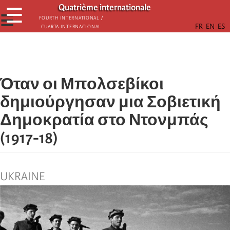
Παράκαμψη
Quatrième internationale
☰
προς
☰
Fourth International /
Cuarta Internacional
το
κυρίως
περιεχόμενο
Όταν οι Μπολσεβίκοι
δημιούργησαν μια Σοβιετική
Δημοκρατία στο Ντονμπάς
(1917-18)
UKRAINE