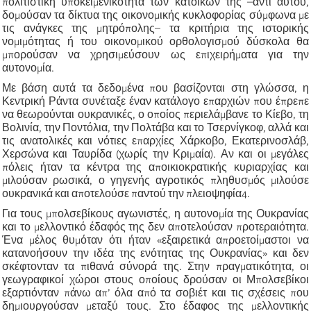
πολιτιστική υποκειμενικότητα των κατοίκων της –αντί αυτού,
δομούσαν τα δίκτυα της οικονομικής κυκλοφορίας σύμφωνα με
τις ανάγκες της μητρόπολης– τα κριτήρια της ιστορικής
νομιμότητας ή του οικονομικού ορθολογισμού δύσκολα θα
μπορούσαν να χρησιμεύσουν ως επιχειρήματα για την
αυτονομία.
Με βάση αυτά τα δεδομένα που βασίζονται στη γλώσσα, η
Κεντρική Ράντα συνέταξε έναν κατάλογο επαρχιών που έπρεπε
να θεωρούνται ουκρανικές, ο οποίος περιελάμβανε το Κίεβο, τη
Βολινία, την Ποντόλια, την Πολτάβα και το Τσερνίγκοφ, αλλά και
τις ανατολικές και νότιες επαρχίες Χάρκοβο, Εκατερινοσλάβ,
Χερσώνα και Ταυρίδα (χωρίς την Κριμαία). Αν και οι μεγάλες
πόλεις ήταν τα κέντρα της αποικιοκρατικής κυριαρχίας και
μιλούσαν ρωσικά, ο γηγενής αγροτικός πληθυσμός μιλούσε
ουκρανικά και αποτελούσε παντού την πλειοψηφία4.
Για τους μπολσεβίκους αγωνιστές, η αυτονομία της Ουκρανίας
και το μελλοντικό έδαφός της δεν αποτελούσαν προτεραιότητα.
Ένα μέλος θυμόταν ότι ήταν «εξαιρετικά απροετοίμαστοι να
κατανοήσουν την ιδέα της ενότητας της Ουκρανίας» και δεν
σκέφτονταν τα πιθανά σύνορά της. Στην πραγματικότητα, οι
γεωγραφικοί χώροι στους οποίους δρούσαν οι Μπολσεβίκοι
εξαρτιόνταν πάνω απ’ όλα από τα σοβιέτ και τις σχέσεις που
δημιουργούσαν μεταξύ τους. Στο έδαφος της μελλοντικής