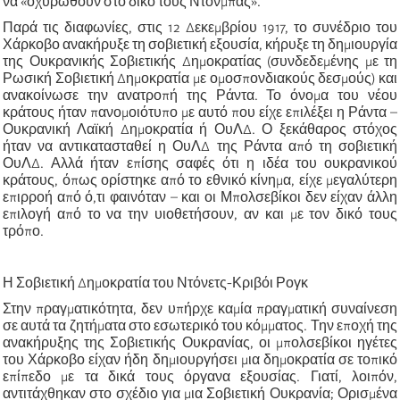
να «οχυρωθούν στο δικό τους Ντονμπάς».
Παρά τις διαφωνίες, στις 12 Δεκεμβρίου 1917, το συνέδριο του
Χάρκοβο ανακήρυξε τη σοβιετική εξουσία, κήρυξε τη δημιουργία
της Ουκρανικής Σοβιετικής Δημοκρατίας (συνδεδεμένης με τη
Ρωσική Σοβιετική Δημοκρατία με ομοσπονδιακούς δεσμούς) και
ανακοίνωσε την ανατροπή της Ράντα. Το όνομα του νέου
κράτους ήταν πανομοιότυπο με αυτό που είχε επιλέξει η Ράντα –
Ουκρανική Λαϊκή Δημοκρατία ή ΟυΛΔ. Ο ξεκάθαρος στόχος
ήταν να αντικατασταθεί η ΟυΛΔ της Ράντα από τη σοβιετική
ΟυΛΔ. Αλλά ήταν επίσης σαφές ότι η ιδέα του ουκρανικού
κράτους, όπως ορίστηκε από το εθνικό κίνημα, είχε μεγαλύτερη
επιρροή από ό,τι φαινόταν – και οι Μπολσεβίκοι δεν είχαν άλλη
επιλογή από το να την υιοθετήσουν, αν και με τον δικό τους
τρόπο.
Η Σοβιετική Δημοκρατία του Ντόνετς-Κριβόι Ρογκ
Στην πραγματικότητα, δεν υπήρχε καμία πραγματική συναίνεση
σε αυτά τα ζητήματα στο εσωτερικό του κόμματος. Την εποχή της
ανακήρυξης της Σοβιετικής Ουκρανίας, οι μπολσεβίκοι ηγέτες
του Χάρκοβο είχαν ήδη δημιουργήσει μια δημοκρατία σε τοπικό
επίπεδο με τα δικά τους όργανα εξουσίας. Γιατί, λοιπόν,
αντιτάχθηκαν στο σχέδιο για μια Σοβιετική Ουκρανία; Ορισμένα