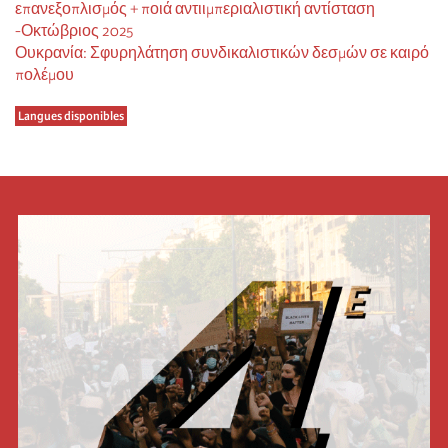
επανεξοπλισμός + ποιά αντιιμπεριαλιστική αντίσταση
-Οκτώβριος 2025
Ουκρανία: Σφυρηλάτηση συνδικαλιστικών δεσμών σε καιρό
πολέμου
Langues disponibles