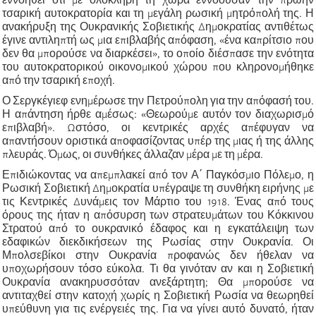
τσαρική αυτοκρατορία και τη μεγάλη ρωσική μητρόπολή της. Η
ανακήρυξη της Ουκρανικής Σοβιετικής Δημοκρατίας αντιθέτως
έγινε αντιληπτή ως μια επιβλαβής απόφαση, «ένα καπρίτσιο που
δεν θα μπορούσε να διαρκέσει», το οποίο διέσπασε την ενότητα
του αυτοκρατορικού οικονομικού χώρου που κληρονομήθηκε
από την τσαρική εποχή.
Ο Σεργκέγιεφ ενημέρωσε την Πετρούπολη για την απόφασή του.
Η απάντηση ήρθε αμέσως: «Θεωρούμε αυτόν τον διαχωρισμό
επιβλαβή». Ωστόσο, οι κεντρικές αρχές απέφυγαν να
απαντήσουν οριστικά αποφασίζοντας υπέρ της μιας ή της άλλης
πλευράς. Όμως, οι συνθήκες άλλαζαν μέρα με τη μέρα.
Επιδιώκοντας να απεμπλακεί από τον Α΄ Παγκόσμιο Πόλεμο, η
Ρωσική Σοβιετική Δημοκρατία υπέγραψε τη συνθήκη ειρήνης με
τις Κεντρικές Δυνάμεις τον Μάρτιο του 1918. Ένας από τους
όρους της ήταν η απόσυρση των στρατευμάτων του Κόκκινου
Στρατού από το ουκρανικό έδαφος και η εγκατάλειψη των
εδαφικών διεκδικήσεων της Ρωσίας στην Ουκρανία. Οι
Μπολσεβίκοι στην Ουκρανία προφανώς δεν ήθελαν να
υποχωρήσουν τόσο εύκολα. Τι θα γινόταν αν και η Σοβιετική
Ουκρανία ανακηρυσσόταν ανεξάρτητη; Θα μπορούσε να
αντιταχθεί στην κατοχή χωρίς η Σοβιετική Ρωσία να θεωρηθεί
υπεύθυνη για τις ενέργειές της. Για να γίνει αυτό δυνατό, ήταν