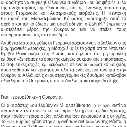
απαραίτητο να συγκληθεί ένα νέο συνέδριο που θα ψήφιζε υπέρ
της ανεξαρτησίας της Ουκρανίας και της ένοπλης αντίστασης
στους Γερμανούς και Αυστριακούς εισβολείς. Η Κεντρική
Επιτροπή του Μπολσεβίκικου Κόμματος υποστήριξε αυτό το
σχέδιο και τελικά έδωσε μια σαφή οδηγία: η ΣΔΝτΚΡ έπρεπε να
αποτελέσει μέρος της Ουκρανίας και να στείλει τους
αντιπροσώπους της στο συνέδριο.
Αντίθετα ωστόσο, μόλις οι Γερμανοί άρχισαν να εισβάλλουν στις
βιομηχανικές περιοχές, η Μόσχα έπαιξε το χαρτί ότι το Ντόνετς-
Κριβόι Ρογκ ανήκε στη Ρωσία, και δήλωσε ότι η γερμανική
επίθεση «ξεπέρασε τα όρια της αμιγώς ουκρανικής επικράτειας».
Οι σοβιετικές αρχές, εμπλεκόμενες σε ένα διπλωματικό παιχνίδι,
προσπάθησαν να κρατήσουν όλα τα ενδεχόμενα ανοιχτά στην
Ουκρανία. Αλλά μόλις οι αυστρογερμανικές δυνάμεις κατέλαβαν
ολόκληρη την Ουκρανία, αυτό το διπλωματικό παιχνίδι έληξε.
Γιατί «εφευρέθηκε» η Ουκρανία;
Οι αποφάσεις που έλαβαν οι Μπολσεβίκοι το 1917-1920, αντί να
αποτελούν ένα συνεκτικό και προμελετημένο σχέδιο δράσης,
ήταν προϊόν περιορισμών, αλλά και των ευκαιριών της στιγμής.
Το 1917, κυρίως χάρη στην επιμονή των ανθρώπων της Ράντα, η
Ουκρανία επιβλήθηκε ως ένας νέος πολιτικός χώρος. Αυτή η