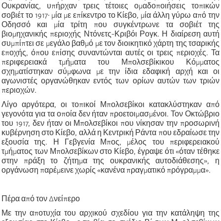
Ουκρανίας, υπήρχαν τρεις τέτοιες ομαδοποιήσεις τοπικών
σοβιέτ το 1917· μία με επίκεντρο το Κίεβο, μία άλλη γύρω από την
Οδησσό και μία τρίτη που συγκέντρωνε τα σοβιέτ της
βιομηχανικής περιοχής Ντόνετς-Κριβόι Ρογκ. Η διαίρεση αυτή
συμπίπτει σε μεγάλο βαθμό με τον διοικητικό χάρτη της τσαρικής
εποχής, όπου επίσης συναντώνται αυτές οι τρεις περιοχές. Τα
περιφερειακά τμήματα του Μπολσεβίκικου Κόμματος
σχηματίστηκαν σύμφωνα με την ίδια εδαφική αρχή και οι
αγωνιστές οργανώθηκαν εντός των ορίων αυτών των τριών
περιοχών.
Λίγο αργότερα, οι τοπικοί Μπολσεβίκοι κατακλύστηκαν από
γεγονότα για τα οποία δεν ήταν προετοιμασμένοι. Τον Οκτώβριο
του 1917, δεν ήταν οι Μπολσεβίκοι που νίκησαν την προσωρινή
κυβέρνηση στο Κίεβο, αλλά η Κεντρική Ράντα που εδραίωσε την
εξουσία της. Η Γεβγενία Μπος, μέλος του περιφερειακού
τμήματος των Μπολσεβίκων στο Κίεβο, έγραψε ότι «όταν τέθηκε
στην πράξη το ζήτημα της ουκρανικής αυτοδιάθεσης», η
οργάνωση παρέμεινε χωρίς «κανένα πραγματικό πρόγραμμα».
Πέρα από τον Δνείπερο
Με την αποτυχία του αρχικού σχεδίου για την κατάληψη της