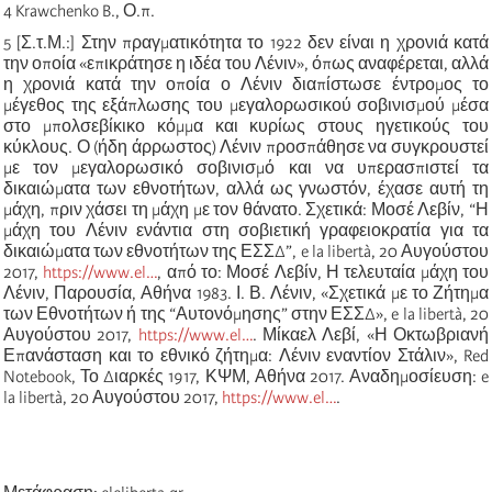
4 Krawchenko B., Ο.π.
5 [Σ.τ.Μ.:] Στην πραγματικότητα το 1922 δεν είναι η χρονιά κατά
την οποία «επικράτησε η ιδέα του Λένιν», όπως αναφέρεται, αλλά
η χρονιά κατά την οποία ο Λένιν διαπίστωσε έντρομος το
μέγεθος της εξάπλωσης του μεγαλορωσικού σοβινισμού μέσα
στο μπολσεβίκικο κόμμα και κυρίως στους ηγετικούς του
κύκλους. Ο (ήδη άρρωστος) Λένιν προσπάθησε να συγκρουστεί
με τον μεγαλορωσικό σοβινισμό και να υπερασπιστεί τα
δικαιώματα των εθνοτήτων, αλλά ως γνωστόν, έχασε αυτή τη
μάχη, πριν χάσει τη μάχη με τον θάνατο. Σχετικά: Μοσέ Λεβίν, “Η
μάχη του Λένιν ενάντια στη σοβιετική γραφειοκρατία για τα
δικαιώματα των εθνοτήτων της ΕΣΣΔ”, e la libertà, 20 Αυγούστου
2017,
https://www.el…
, από το: Μοσέ Λεβίν, Η τελευταία μάχη του
Λένιν, Παρουσία, Αθήνα 1983. Ι. Β. Λένιν, «Σχετικά με το Ζήτημα
των Εθνοτήτων ή της “Αυτονόμησης” στην ΕΣΣΔ», e la libertà, 20
Αυγούστου 2017,
https://www.el…
. Μίκαελ Λεβί, «Η Οκτωβριανή
Επανάσταση και το εθνικό ζήτημα: Λένιν εναντίον Στάλιν», Red
Notebook, Το Διαρκές 1917, ΚΨΜ, Αθήνα 2017. Αναδημοσίευση: e
la libertà, 20 Αυγούστου 2017,
https://www.el…
.