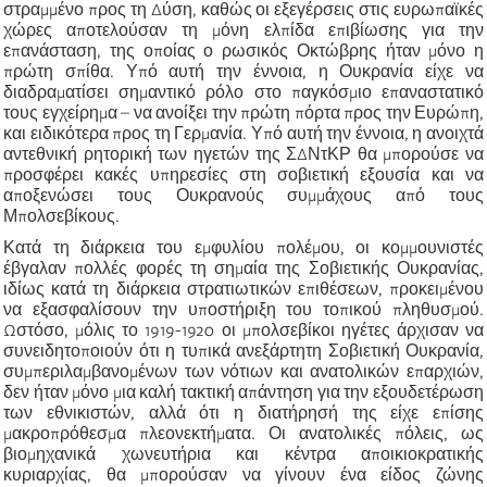
στραμμένο προς τη Δύση, καθώς οι εξεγέρσεις στις ευρωπαϊκές
χώρες αποτελούσαν τη μόνη ελπίδα επιβίωσης για την
επανάσταση, της οποίας ο ρωσικός Οκτώβρης ήταν μόνο η
πρώτη σπίθα. Υπό αυτή την έννοια, η Ουκρανία είχε να
διαδραματίσει σημαντικό ρόλο στο παγκόσμιο επαναστατικό
τους εγχείρημα – να ανοίξει την πρώτη πόρτα προς την Ευρώπη,
και ειδικότερα προς τη Γερμανία. Υπό αυτή την έννοια, η ανοιχτά
αντεθνική ρητορική των ηγετών της ΣΔΝτΚΡ θα μπορούσε να
προσφέρει κακές υπηρεσίες στη σοβιετική εξουσία και να
αποξενώσει τους Ουκρανούς συμμάχους από τους
Μπολσεβίκους.
Κατά τη διάρκεια του εμφυλίου πολέμου, οι κομμουνιστές
έβγαλαν πολλές φορές τη σημαία της Σοβιετικής Ουκρανίας,
ιδίως κατά τη διάρκεια στρατιωτικών επιθέσεων, προκειμένου
να εξασφαλίσουν την υποστήριξη του τοπικού πληθυσμού.
Ωστόσο, μόλις το 1919-1920 οι μπολσεβίκοι ηγέτες άρχισαν να
συνειδητοποιούν ότι η τυπικά ανεξάρτητη Σοβιετική Ουκρανία,
συμπεριλαμβανομένων των νότιων και ανατολικών επαρχιών,
δεν ήταν μόνο μια καλή τακτική απάντηση για την εξουδετέρωση
των εθνικιστών, αλλά ότι η διατήρησή της είχε επίσης
μακροπρόθεσμα πλεονεκτήματα. Οι ανατολικές πόλεις, ως
βιομηχανικά χωνευτήρια και κέντρα αποικιοκρατικής
κυριαρχίας, θα μπορούσαν να γίνουν ένα είδος ζώνης