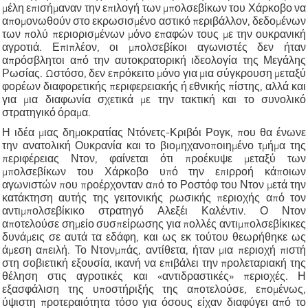
μέλη επισήμαναν την επιλογή των μπολσεβίκων του Χάρκοβο να
απομονωθούν στο εκρωσισμένο αστικό περιβάλλον, δεδομένων
των πολύ περιορισμένων μόνο επαφών τους με την ουκρανική
αγροτιά. Επιπλέον, οι μπολσεβίκοι αγωνιστές δεν ήταν
απρόσβλητοι από την αυτοκρατορική ιδεολογία της Μεγάλης
Ρωσίας. Ωστόσο, δεν επρόκειτο μόνο για μια σύγκρουση μεταξύ
φορέων διαφορετικής περιφερειακής ή εθνικής πίστης, αλλά και
για μια διαφωνία σχετικά με την τακτική και το συνολικό
στρατηγικό όραμα.
Η ιδέα μιας δημοκρατίας Ντόνετς-Κριβόι Ρογκ, που θα ένωνε
την ανατολική Ουκρανία και το βιομηχανοποιημένο τμήμα της
περιφέρειας Ντον, φαίνεται ότι προέκυψε μεταξύ των
μπολσεβίκων του Χάρκοβο υπό την επιρροή κάποιων
αγωνιστών που προέρχονταν από το Ροστόφ του Ντον μετά την
κατάκτηση αυτής της γειτονικής ρωσικής περιοχής από τον
αντιμπολσεβίκικο στρατηγό Αλεξέι Καλέντιν. Ο Ντον
αποτελούσε σημείο συσπείρωσης για πολλές αντιμπολσεβίκικες
δυνάμεις σε αυτά τα εδάφη, και ως εκ τούτου θεωρήθηκε ως
άμεση απειλή. Το Ντονμπάς, αντίθετα, ήταν μια περιοχή πιστή
στη σοβιετική εξουσία, ικανή να επιβάλει την προλεταριακή της
θέληση στις αγροτικές και «αντιδραστικές» περιοχές. Η
εξασφάλιση της υποστήριξής της αποτελούσε, επομένως,
ύψιστη προτεραιότητα τόσο για όσους είχαν διαφύγει από το