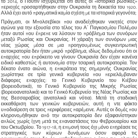
το 2014, ο Πούτιν ισχυρίζεται ότι αυτές οι «ιστορικά ρωσικές»
περιοχές προσαρτήθηκαν στην Ουκρανία τη δεκαετία του 1920.
Αλλά έχει αυτό πραγματικά καμία σχέση με τα ιστορικά γεγονότα;
Πράγματι, οι Μπολσεβίκοι που αναδείχθηκαν νικητές στον
αγώνα για την εξουσία στο τέλος του Α΄ Παγκοσμίου Πολέμου
ήταν αυτοί που έπρεπε να λύσουν το πρόβλημα των συνόρων
μεταξύ Ρωσίας και Ουκρανίας. Η χάραξη των συνόρων μιας
νέας χώρας μέσα σε μια προηγουμένως συγκεντρωτική
αυτοκρατορία δεν ήταν μικρό πρόβλημα, ιδίως δεδομένου ότι οι
επαρχίες που επρόκειτο να γίνουν Ουκρανία δεν είχαν κανένα
ειδικό καθεστώς ή αυτονομία στην τσαρική αυτοκρατορία. Τον
δέκατο ένατο αιώνα, η επικράτεια της σημερινής Ουκρανίας
χωρίστηκε σε τρία γενικά κυβερνεία που περιελάμβαναν
διάφορες επαρχίες: το Γενικό Κυβερνείο του Κιέβου
(βορειοδυτικά), το Γενικό Κυβερνείο της Μικρής Ρωσίας
(βορειοανατολικά) και το Γενικό Κυβερνείο της Νέας Ρωσίας και
της Βεσσαραβίας (ανατολικά και νότια). Μετά τη σταδιακή
εκκαθάριση των γενικών κυβερνειών, αυτή η ντε φάκτο
υποδιαίρεση σε τρεις περιφέρειες παρέμεινε. Αυτές οι δομές που
κληρονομήθηκαν από την αυτοκρατορία δεν εξαφανίστηκαν
απλώς χωρίς ίχνη μετά τις επαναστάσεις του Φεβρουαρίου και
του Οκτωβρίου. Το 1917-18, η επιμονή τους όχι μόνο επηρέασε τις
στρατηγικές των κύριων δυνάμεων όσον αφορά τις