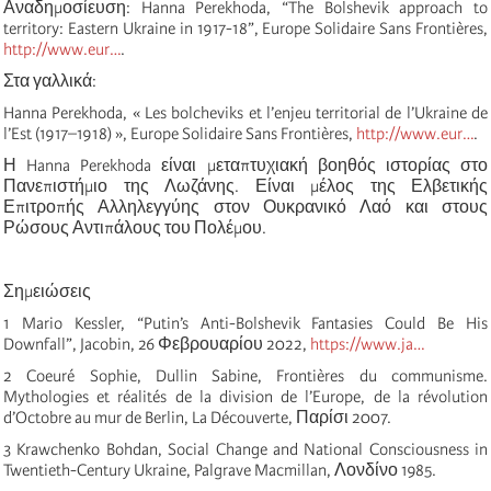
Αναδημοσίευση: Hanna Perekhoda, “The Bolshevik approach to
territory: Eastern Ukraine in 1917-18”, Europe Solidaire Sans Frontières,
http://www.eur…
.
Στα γαλλικά:
Hanna Perekhoda, « Les bolcheviks et l’enjeu territorial de l’Ukraine de
l’Est (1917–1918) », Europe Solidaire Sans Frontières,
http://www.eur…
.
Η Hanna Perekhoda είναι μεταπτυχιακή βοηθός ιστορίας στο
Πανεπιστήμιο της Λωζάνης. Είναι μέλος της Ελβετικής
Επιτροπής Αλληλεγγύης στον Ουκρανικό Λαό και στους
Ρώσους Αντιπάλους του Πολέμου.
Σημειώσεις
1 Mario Kessler, “Putin’s Anti-Bolshevik Fantasies Could Be His
Downfall”, Jacobin, 26 Φεβρουαρίου 2022,
https://www.ja…
2 Coeuré Sophie, Dullin Sabine, Frontières du communisme.
Mythologies et réalités de la division de l’Europe, de la révolution
d’Octobre au mur de Berlin, La Découverte, Παρίσι 2007.
3 Krawchenko Bohdan, Social Change and National Consciousness in
Twentieth-Century Ukraine, Palgrave Macmillan, Λονδίνο 1985.