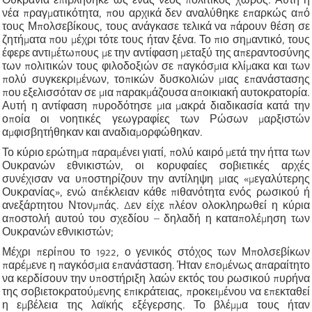
νέα πραγματικότητα, που αρχικά δεν αναλύθηκε επαρκώς από
τους Μπολσεβίκους, τους ανάγκασε τελικά να πάρουν θέση σε
ζητήματα που μέχρι τότε τους ήταν ξένα. Το πιο σημαντικό, τους
έφερε αντιμέτωπους με την αντίφαση μεταξύ της απεραντοσύνης
των πολιτικών τους φιλοδοξιών σε παγκόσμια κλίμακα και των
πολύ συγκεκριμένων, τοπικών δυσκολιών μιας επανάστασης
που εξελισσόταν σε μια παρακμάζουσα αποικιακή αυτοκρατορία.
Αυτή η αντίφαση πυροδότησε μια μακρά διαδικασία κατά την
οποία οι νοητικές γεωγραφίες των Ρώσων μαρξιστών
αμφισβητήθηκαν και αναδιαμορφώθηκαν.
Το κύριο ερώτημα παραμένει γιατί, πολύ καιρό μετά την ήττα των
Ουκρανών εθνικιστών, οι κορυφαίες σοβιετικές αρχές
συνέχισαν να υποστηρίζουν την αντίληψη μιας «μεγαλύτερης
Ουκρανίας», ενώ απέκλειαν κάθε πιθανότητα ενός ρωσικού ή
ανεξάρτητου Ντονμπάς. Δεν είχε πλέον ολοκληρωθεί η κύρια
αποστολή αυτού του σχεδίου – δηλαδή η καταπολέμηση των
Ουκρανών εθνικιστών;
Μέχρι περίπου το 1922, ο γενικός στόχος των Μπολσεβίκων
παρέμενε η παγκόσμια επανάσταση. Ήταν επομένως απαραίτητο
να κερδίσουν την υποστήριξη λαών εκτός του ρωσικού πυρήνα
της σοβιετοκρατούμενης επικράτειας, προκειμένου να επεκταθεί
η εμβέλεια της λαϊκής εξέγερσης. Το βλέμμα τους ήταν