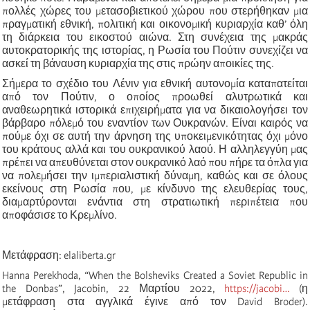
πολλές χώρες του μετασοβιετικού χώρου που στερήθηκαν μια
πραγματική εθνική, πολιτική και οικονομική κυριαρχία καθ’ όλη
τη διάρκεια του εικοστού αιώνα. Στη συνέχεια της μακράς
αυτοκρατορικής της ιστορίας, η Ρωσία του Πούτιν συνεχίζει να
ασκεί τη βάναυση κυριαρχία της στις πρώην αποικίες της.
Σήμερα το σχέδιο του Λένιν για εθνική αυτονομία καταπατείται
από τον Πούτιν, ο οποίος προωθεί αλυτρωτικά και
αναθεωρητικά ιστορικά επιχειρήματα για να δικαιολογήσει τον
βάρβαρο πόλεμό του εναντίον των Ουκρανών. Είναι καιρός να
πούμε όχι σε αυτή την άρνηση της υποκειμενικότητας όχι μόνο
του κράτους αλλά και του ουκρανικού λαού. Η αλληλεγγύη μας
πρέπει να απευθύνεται στον ουκρανικό λαό που πήρε τα όπλα για
να πολεμήσει την ιμπεριαλιστική δύναμη, καθώς και σε όλους
εκείνους στη Ρωσία που, με κίνδυνο της ελευθερίας τους,
διαμαρτύρονται ενάντια στη στρατιωτική περιπέτεια που
αποφάσισε το Κρεμλίνο.
Μετάφραση: elaliberta.gr
Hanna Perekhoda, “When the Bolsheviks Created a Soviet Republic in
the Donbas”, Jacobin, 22 Μαρτίου 2022,
https://jacobi…
(η
μετάφραση στα αγγλικά έγινε από τον David Broder).