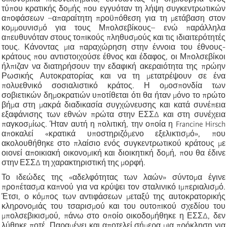
τύπου κρατικής δομής που εγγυόταν τη λήψη συγκεντρωτικών
αποφάσεων –απαραίτητη προϋπόθεση για τη μετάβαση στον
κομμουνισμό για τους Μπολσεβίκους– ενώ παράλληλα
απευθυνόταν στους τοπικούς πληθυσμούς και τις ιδιαιτερότητές
τους. Κάνοντας μια παραχώρηση στην έννοια του έθνους-
κράτους που αντιστοιχούσε έθνος και έδαφος, οι Μπολσεβίκοι
ήλπιζαν να διατηρήσουν την εδαφική ακεραιότητα της πρώην
Ρωσικής Αυτοκρατορίας και να τη μετατρέψουν σε ένα
πολυεθνικό σοσιαλιστικό κράτος. Η ομοσπονδία των
σοβιετικών δημοκρατιών υποτίθεται ότι θα ήταν μόνο το πρώτο
βήμα στη μακρά διαδικασία συγχώνευσης και κατά συνέπεια
εξαφάνισης των εθνών πρώτα στην ΕΣΣΔ και στη συνέχεια
παγκοσμίως. Ήταν αυτή η πολιτική, την οποία η Francine Hirsch
αποκαλεί «κρατικά υποστηριζόμενο εξελικτισμό», που
ακολουθήθηκε στο πλαίσιο ενός συγκεντρωτικού κράτους με
οιονεί αποικιακή οικονομική και διοικητική δομή, που θα έδινε
στην ΕΣΣΔ τη χαρακτηριστική της μορφή.
Το ιδεώδες της «αδελφότητας των λαών» σύντομα έγινε
προπέτασμα καπνού για να κρύψει τον σταλινικό ιμπεριαλισμό.
Έτσι, ο κόμπος των αντιφάσεων μεταξύ της αυτοκρατορικής
κληρονομιάς του τσαρισμού και του ουτοπικού σχεδίου του
μπολσεβικισμού, πάνω στο οποίο οικοδομήθηκε η ΕΣΣΔ, δεν
λύθηκε ποτέ. Παραμένει και αποτελεί σήμερα μια πρόκληση για