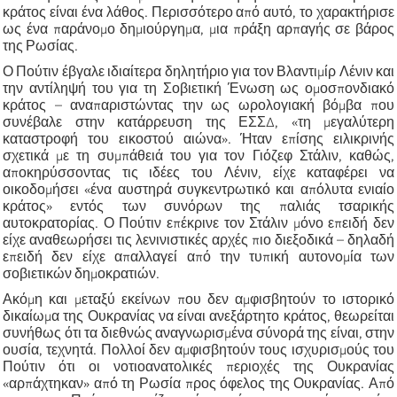
κράτος είναι ένα λάθος. Περισσότερο από αυτό, το χαρακτήρισε
ως ένα παράνομο δημιούργημα, μια πράξη αρπαγής σε βάρος
της Ρωσίας.
Ο Πούτιν έβγαλε ιδιαίτερα δηλητήριο για τον Βλαντιμίρ Λένιν και
την αντίληψή του για τη Σοβιετική Ένωση ως ομοσπονδιακό
κράτος – αναπαριστώντας την ως ωρολογιακή βόμβα που
συνέβαλε στην κατάρρευση της ΕΣΣΔ, «τη μεγαλύτερη
καταστροφή του εικοστού αιώνα». Ήταν επίσης ειλικρινής
σχετικά με τη συμπάθειά του για τον Γιόζεφ Στάλιν, καθώς,
αποκηρύσσοντας τις ιδέες του Λένιν, είχε καταφέρει να
οικοδομήσει «ένα αυστηρά συγκεντρωτικό και απόλυτα ενιαίο
κράτος» εντός των συνόρων της παλιάς τσαρικής
αυτοκρατορίας. Ο Πούτιν επέκρινε τον Στάλιν μόνο επειδή δεν
είχε αναθεωρήσει τις λενινιστικές αρχές πιο διεξοδικά – δηλαδή
επειδή δεν είχε απαλλαγεί από την τυπική αυτονομία των
σοβιετικών δημοκρατιών.
Ακόμη και μεταξύ εκείνων που δεν αμφισβητούν το ιστορικό
δικαίωμα της Ουκρανίας να είναι ανεξάρτητο κράτος, θεωρείται
συνήθως ότι τα διεθνώς αναγνωρισμένα σύνορά της είναι, στην
ουσία, τεχνητά. Πολλοί δεν αμφισβητούν τους ισχυρισμούς του
Πούτιν ότι οι νοτιοανατολικές περιοχές της Ουκρανίας
«αρπάχτηκαν» από τη Ρωσία προς όφελος της Ουκρανίας. Από