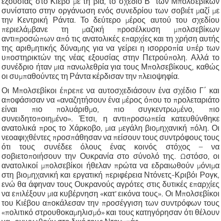
εξουσίας στο Κίεβο με τη βία, το σχέδιο Β΄ των Μπολσεβίκων
συνίστατο στην οργάνωση ενός συνεδρίου των σοβιέτ μαζί με
την Κεντρική Ράντα. Το δεύτερο μέρος αυτού του σχεδίου
περιελάμβανε τη μαζική προσέλκυση μπολσεβίκων
αντιπροσώπων από τις ανατολικές επαρχίες και τη χρήση αυτής
της αριθμητικής δύναμης για να γείρει η ισορροπία υπέρ των
υποστηρικτών της νέας εξουσίας στην Πετρούπολη. Αλλά το
συνέδριο ήταν μια πανωλεθρία για τους Μπολσεβίκους, καθώς
οι συμπαθούντες τη Ράντα κέρδισαν την πλειοψηφία.
Οι Μπολσεβίκοι έπρεπε να αυτοσχεδιάσουν ένα σχέδιο Γ΄ και
αποφάσισαν να «αναζητήσουν ένα μέρος όπου το προλεταριάτο
είναι πιο πολυάριθμο, πιο συγκεντρωμένο, πιο
συνειδητοποιημένο». Έτσι, η αντιπροσωπεία κατευθύνθηκε
ανατολικά προς το Χάρκοβο, μια μεγάλη βιομηχανική πόλη. Οι
νεοαφιχθέντες προσπάθησαν να πείσουν τους συντρόφους τους
ότι τους συνέδεε όλους ένας κοινός στόχος – να
σοβιετοποιήσουν την Ουκρανία στο σύνολό της. Ωστόσο, οι
ανατολικοί μπολσεβίκοι ήθελαν πρώτα να εδραιωθούν μόνιμα
στη βιομηχανική και εργατική περιφέρεια Ντόνετς-Κριβόι Ρογκ,
ενώ θα άφηναν τους Ουκρανούς αγρότες στις δυτικές επαρχίες
να επιλέξουν μια κυβέρνηση «κατ’ εικόνα τους». Οι Μπολσεβίκοι
του Κιέβου αποκάλεσαν την προσέγγιση των συντρόφων τους
«πολιτικό στρουθοκαμηλισμό» και τους κατηγόρησαν ότι θέλουν