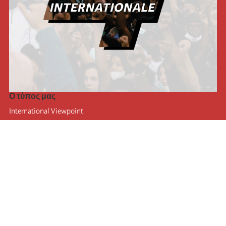
Ο τύπος μας
International Viewpoint
Punto de vista internacional
Inprecor
Facebook
Twitter
Η Διεθνής
Τελευταίο συνέδριο της Διεθνούς
Ανακοινώσεις του Εκτελεστικού Γραφείου
Μορφωτικό Ίδρυμα (IIRE)