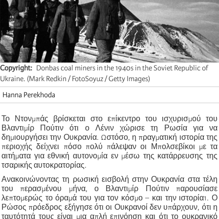
Copyright
Donbas coal miners in the 1940s in the Soviet Republic of
Ukraine. (Mark Redkin / FotoSoyuz / Getty Images)
Hanna Perekhoda
Το Ντονμπάς βρίσκεται στο επίκεντρο του ισχυρισμού του
Βλαντιμίρ Πούτιν ότι ο Λένιν χώρισε τη Ρωσία για να
δημιουργήσει την Ουκρανία. Ωστόσο, η πραγματική ιστορία της
περιοχής δείχνει πόσο πολύ πάλεψαν οι Μπολσεβίκοι με τα
αιτήματα για εθνική αυτονομία εν μέσω της κατάρρευσης της
τσαρικής αυτοκρατορίας.
Ανακοινώνοντας τη ρωσική εισβολή στην Ουκρανία στα τέλη
του περασμένου μήνα, ο Βλαντιμίρ Πούτιν παρουσίασε
λεπτομερώς το όραμά του για τον κόσμο – και την ιστορία1. Ο
Ρώσος πρόεδρος εξήγησε ότι οι Ουκρανοί δεν υπάρχουν, ότι η
ταυτότητά τους είναι μια απλή επινόηση και ότι το ουκρανικό