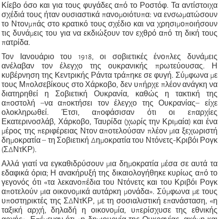
Κίεβο όσο και για τους φυγάδες από το Ροστόφ. Τα αντίστοιχα
σχέδιά τους ήταν ουσιαστικά πανομοιότυπα: να ενσωματώσουν
το Ντονμπάς στο κρατικό τους σχέδιο και να χρησιμοποιήσουν
τις δυνάμεις του για να εκδιώξουν τον εχθρό από τη δική τους
πατρίδα.
Τον Ιανουάριο του 1918, οι σοβιετικές ένοπλες δυνάμεις
ανέλαβαν τον έλεγχο της ουκρανικής πρωτεύουσας. Η
κυβέρνηση της Κεντρικής Ράντα τράπηκε σε φυγή. Σύμφωνα με
τους Μπολσεβίκους στο Χάρκοβο, δεν υπήρχε πλέον ανάγκη να
διατηρηθεί η Σοβιετική Ουκρανία, καθώς η τακτική της
αποστολή –να αποκτήσει τον έλεγχο της Ουκρανίας– είχε
ολοκληρωθεί. Έτσι, αποφάσισαν ότι οι επαρχίες
Εκατερινοσλάβ, Χάρκοβο, Ταυρίδα (χωρίς την Κριμαία) και ένα
μέρος της περιφέρειας Ντον αποτελούσαν πλέον μια ξεχωριστή
δημοκρατία – τη Σοβιετική Δημοκρατία του Ντόνετς-Κριβόι Ρογκ
(ΣΔΝτΚΡ).
Αλλά γιατί να εγκαθιδρύσουν μια δημοκρατία μέσα σε αυτά τα
εδαφικά όρια; Η ανακήρυξή της δικαιολογήθηκε κυρίως από το
γεγονός ότι «τα λεκανοπέδια του Ντόνετς και του Κριβόι Ρογκ
αποτελούν μια οικονομικά αυτάρκη μονάδα». Σύμφωνα με τους
υποστηρικτές της ΣΔΝτΚΡ, με τη σοσιαλιστική επανάσταση, «η
ταξική αρχή, δηλαδή η οικονομία, υπερίσχυσε της εθνικής