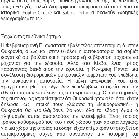
οργανωτικές τους δομές –καθοδηγώντας επίσης τις πολιτικές
τους επιλογές– αλλά διαμόρφωσε αποφασιστικά αυτό που οι
ιστορικοί Sophie Coeuré και Sabine Dullin αποκαλούν «νοητικές
γεωγραφίες» τους2.
Ξεχνώντας το εθνικό ζήτημα
Η Φεβρουαριανή Επανάσταση έβαλε τέλος στον τσαρισμό- στην
Ουκρανία, όπως και στην υπόλοιπη αυτοκρατορία, τα σοβιέτ
(εργατικά συμβούλια) και η προσωρινή κυβέρνηση άρχισαν να
μάχονται για την εξουσία. Αλλά στο Κίεβο, ένας τρίτος
παράγοντας διεκδίκησε την εξουσία: η Κεντρική Ράντα, μια
συνέλευση διαφορετικών ουκρανικών κομμάτων που επεδίωκε
την ουκρανική αυτονομία. Η μόνη απογραφή που είχε
πραγματοποιηθεί, το 1897, δεν περιλάμβανε στοιχεία για την
εθνικότητα των κατοίκων της αυτοκρατορίας3. Οι υποστηρικτές
της αυτονομίας ισχυρίστηκαν ότι Ουκρανοί ήταν όλοι όσοι είχαν
δηλώσει ως μητρική τους γλώσσα τη «Μικρορωσική»∙ η
Ουκρανία θα περιελάμβανε, λοιπόν, όλα τα εδάφη όπου ο
πληθυσμός αυτός αποτελούσε την πλειοψηφία. Ένας τέτοιος
τρόπος καθορισμού του πολιτικού χώρου ήταν αρκετά λογικός:
για μια χώρα της οποίας τα εδάφη είχαν επί μακρόν υποταχθεί σε
αυτοκρατορικές αρχές που αρνούνταν την ιστορική και