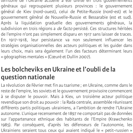
territoire de l’Ukraine actuelle a été divisé en trois gouvernements
généraux qui regroupaient plusieurs provinces : le gouvernement
général de Kiev (nord-ouest), celui de Petite-Russie (nord-est) et le
gouvernement général de Nouvelle-Russie et Bessarabie (est et sud).
Après la liquidation graduelle des gouvernements généraux, la
subdivision en trois régions a
de facto
persisté. Ces structures héritées
de l’empire n’ont pas simplement disparu en 1917 sans laisser de traces.
En 1917-1918, leur persistance va non seulement influencer les
stratégies organisationnelles des acteurs politiques et les guider dans
leurs choix, mais sera également l’un des facteurs déterminant leurs
« géographies mentales » (Cœuré et Dullin 2007).
Les bolcheviks en Ukraine et l’oubli de la
question nationale
La révolution de Février met fin au tsarisme ; en Ukraine, comme dans le
reste de l’empire, les soviets et le gouvernement provisoire commencent
à se disputer le pouvoir. Mais à Kiev, un troisième acteur politique
revendique son droit au pouvoir : la Rada centrale, assemblée réunissant
différents partis politiques ukrainiens, a l’ambition de rendre l’Ukraine
autonome. L’unique recensement de 1897 ne comportait pas de données
sur l’appartenance ethnique des habitants de l’Empire (Krawchenko
1985). Par conséquent, d’après les défenseurs de l’autonomie, les
Ukrainiens seraient tous ceux qui avaient indiqué le « petit-russien »