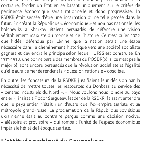
contraire, fonder un État en se basant uniquement sur le critère de
pertinence économique serait rationnelle et donc progressiste. La
RSDKR était sensée d’être une incarnation d’une telle percée dans le
futur. En créant la République « économique » et non pas nationale, les
bolcheviks à Kharkov étaient persuadés de défendre une vision
véritablement marxiste du monde et de l’histoire. Ce n’est qu’en 1922
que l’idée, défendue par Lénine, que la nation serait une étape
nécessaire dans le cheminement historique vers une société socialiste
gagnera et deviendra le principe selon lequel l’URSS est construite. En
1917-1918, une bonne partie des membres du POSDR(b), si ce n’est pas la
majorité, sont encore persuadés que la révolution socialiste et l’égalité
qu’elle aurait amenée rendent la « question nationale » obsolète.
En outre, les fondateurs de la RSDKR justifiaient leur décision par la
nécessité de mettre toutes les ressources du Donbass au service des
« centres industriels du Nord ». « Nous voulons nous joindre au pays
entier », insistait Fiodor Sergueev, leader de la RSDKR, laissant entendre
que le pays entier n’était rien d’autre que l’ex-empire tsariste et sa
métropole grand-russe. La proclamation de la République soviétique
ukrainienne était au contraire perçue comme une décision nocive,
« aléatoire et provisoire » qui rompait l’unité de l’espace économique
impériale hérité de l’époque tsariste.