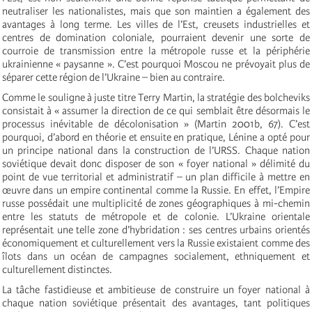
neutraliser les nationalistes, mais que son maintien a également des
avantages à long terme. Les villes de l’Est, creusets industrielles et
centres de domination coloniale, pourraient devenir une sorte de
courroie de transmission entre la métropole russe et la périphérie
ukrainienne « paysanne ». C’est pourquoi Moscou ne prévoyait plus de
séparer cette région de l’Ukraine – bien au contraire.
Comme le souligne à juste titre Terry Martin, la stratégie des bolcheviks
consistait à « assumer la direction de ce qui semblait être désormais le
processus inévitable de décolonisation » (Martin 2001b, 67). C’est
pourquoi, d’abord en théorie et ensuite en pratique, Lénine a opté pour
un principe national dans la construction de l’URSS. Chaque nation
soviétique devait donc disposer de son « foyer national » délimité du
point de vue territorial et administratif – un plan difficile à mettre en
œuvre dans un empire continental comme la Russie. En effet, l’Empire
russe possédait une multiplicité de zones géographiques à mi-chemin
entre les statuts de métropole et de colonie. L’Ukraine orientale
représentait une telle zone d’hybridation : ses centres urbains orientés
économiquement et culturellement vers la Russie existaient comme des
îlots dans un océan de campagnes socialement, ethniquement et
culturellement distinctes.
La tâche fastidieuse et ambitieuse de construire un foyer national à
chaque nation soviétique présentait des avantages, tant politiques