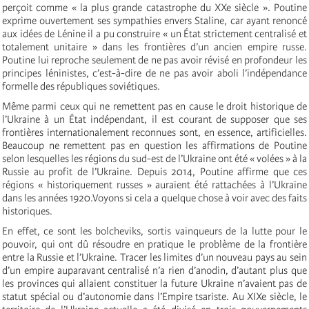
perçoit comme « la plus grande catastrophe du XXe siècle ». Poutine
exprime ouvertement ses sympathies envers Staline, car ayant renoncé
aux idées de Lénine il a pu construire « un État strictement centralisé et
totalement unitaire » dans les frontières d’un ancien empire russe.
Poutine lui reproche seulement de ne pas avoir révisé en profondeur les
principes léninistes, c’est-à-dire de ne pas avoir aboli l’indépendance
formelle des républiques soviétiques.
Même parmi ceux qui ne remettent pas en cause le droit historique de
l’Ukraine à un État indépendant, il est courant de supposer que ses
frontières internationalement reconnues sont, en essence, artificielles.
Beaucoup ne remettent pas en question les affirmations de Poutine
selon lesquelles les régions du sud-est de l’Ukraine ont été « volées » à la
Russie au profit de l’Ukraine. Depuis 2014, Poutine affirme que ces
régions « historiquement russes » auraient été rattachées à l’Ukraine
dans les années 1920.Voyons si cela a quelque chose à voir avec des faits
historiques.
En effet, ce sont les bolcheviks, sortis vainqueurs de la lutte pour le
pouvoir, qui ont dû résoudre en pratique le problème de la frontière
entre la Russie et l’Ukraine. Tracer les limites d’un nouveau pays au sein
d’un empire auparavant centralisé n’a rien d’anodin, d’autant plus que
les provinces qui allaient constituer la future Ukraine n’avaient pas de
statut spécial ou d’autonomie dans l’Empire tsariste. Au XIXe siècle, le