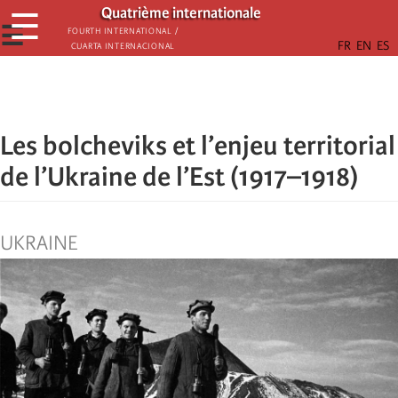
Skip
Quatrième internationale
☰
to
☰
Fourth International /
Cuarta Internacional
main
content
Les bolcheviks et l’enjeu territorial
de l’Ukraine de l’Est (1917–1918)
UKRAINE