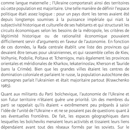
comme langue maternelle ; l’Ukraine comporterait ainsi des territoires
où cette population est majoritaire. Une telle manière de définir l’espace
politique était assez logique : pour un pays dont les terres avaient été
depuis longtemps soumises à la puissance impériale qui niait la
subjectivité historique et culturelle de ses habitants et qui structurait les
circuits économiques selon les besoins de la métropole, les critères de
légitimité historique ou de rationalité économique pouvaient
difficilement servir d’arguments en faveur de l’autonomie. En fonction
de ces données, la Rada centrale établit une liste des provinces qui
devaient être tenues pour ukrainiennes, et qui rassemble celles de Kiev,
Volhynie, Podolie, Poltava et Tchernigov, mais également les provinces
orientales et méridionales de Kharkov, Iekaterinoslav, Kherson et Tauride
(sans la Crimée). Bien que les grandes villes étaient les centres de
domination coloniale et parlaient le russe, la population autochtone des
campagnes parlait l’ukrainien et était majoritaire partout (Krawchenko
1985).
Quant aux militants du Parti bolchevique, l’autonomie de l’Ukraine et
son futur territoire n’étaient guère une priorité. Un des membres du
parti se rappelait qu’ils étaient « extrêmement peu préparés à saisir
l’idée de l’unité de l’Ukraine » et ne se posaient pas de questions quant à
ses éventuelles frontières. De fait, les espaces géographiques dans
lesquelles les bolcheviks menaient leurs activités et tissaient leurs liens
dépendaient avant tout des réseaux formés par les soviets. Sur le