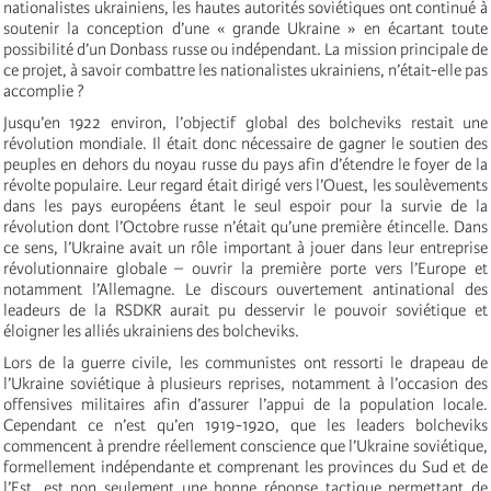
nationalistes ukrainiens, les hautes autorités soviétiques ont continué à
soutenir la conception d’une « grande Ukraine » en écartant toute
possibilité d’un Donbass russe ou indépendant. La mission principale de
ce projet, à savoir combattre les nationalistes ukrainiens, n’était-elle pas
accomplie ?
Jusqu’en 1922 environ, l’objectif global des bolcheviks restait une
révolution mondiale. Il était donc nécessaire de gagner le soutien des
peuples en dehors du noyau russe du pays afin d’étendre le foyer de la
révolte populaire. Leur regard était dirigé vers l’Ouest, les soulèvements
dans les pays européens étant le seul espoir pour la survie de la
révolution dont l’Octobre russe n’était qu’une première étincelle. Dans
ce sens, l’Ukraine avait un rôle important à jouer dans leur entreprise
révolutionnaire globale – ouvrir la première porte vers l’Europe et
notamment l’Allemagne. Le discours ouvertement antinational des
leadeurs de la RSDKR aurait pu desservir le pouvoir soviétique et
éloigner les alliés ukrainiens des bolcheviks.
Lors de la guerre civile, les communistes ont ressorti le drapeau de
l’Ukraine soviétique à plusieurs reprises, notamment à l’occasion des
offensives militaires afin d’assurer l’appui de la population locale.
Cependant ce n’est qu’en 1919-1920, que les leaders bolcheviks
commencent à prendre réellement conscience que l’Ukraine soviétique,
formellement indépendante et comprenant les provinces du Sud et de
l’Est, est non seulement une bonne réponse tactique permettant de