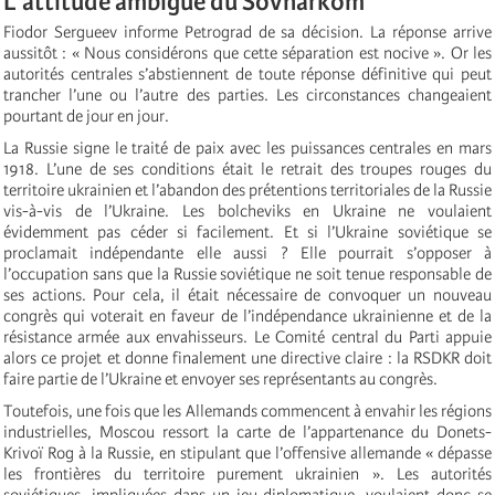
L’attitude ambiguë du Sovnarkom
Fiodor Sergueev informe Petrograd de sa décision. La réponse arrive
aussitôt : « Nous considérons que cette séparation est nocive ». Or les
autorités centrales s’abstiennent de toute réponse définitive qui peut
trancher l’une ou l’autre des parties. Les circonstances changeaient
pourtant de jour en jour.
La Russie signe le traité de paix avec les puissances centrales en mars
1918. L’une de ses conditions était le retrait des troupes rouges du
territoire ukrainien et l’abandon des prétentions territoriales de la Russie
vis-à-vis de l’Ukraine. Les bolcheviks en Ukraine ne voulaient
évidemment pas céder si facilement. Et si l’Ukraine soviétique se
proclamait indépendante elle aussi ? Elle pourrait s’opposer à
l’occupation sans que la Russie soviétique ne soit tenue responsable de
ses actions. Pour cela, il était nécessaire de convoquer un nouveau
congrès qui voterait en faveur de l’indépendance ukrainienne et de la
résistance armée aux envahisseurs. Le Comité central du Parti appuie
alors ce projet et donne finalement une directive claire : la RSDKR doit
faire partie de l’Ukraine et envoyer ses représentants au congrès.
Toutefois, une fois que les Allemands commencent à envahir les régions
industrielles, Moscou ressort la carte de l’appartenance du Donets-
Krivoï Rog à la Russie, en stipulant que l’offensive allemande « dépasse
les frontières du territoire purement ukrainien ». Les autorités
soviétiques, impliquées dans un jeu diplomatique, voulaient donc se