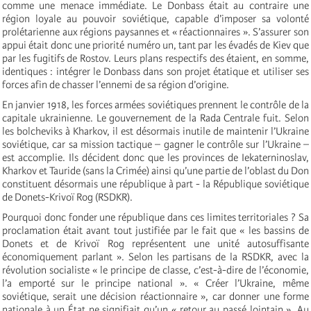
comme une menace immédiate. Le Donbass était au contraire une
région loyale au pouvoir soviétique, capable d’imposer sa volonté
prolétarienne aux régions paysannes et « réactionnaires ». S’assurer son
appui était donc une priorité numéro un, tant par les évadés de Kiev que
par les fugitifs de Rostov. Leurs plans respectifs des étaient, en somme,
identiques : intégrer le Donbass dans son projet étatique et utiliser ses
forces afin de chasser l’ennemi de sa région d’origine.
En janvier 1918, les forces armées soviétiques prennent le contrôle de la
capitale ukrainienne. Le gouvernement de la Rada Centrale fuit. Selon
les bolcheviks à Kharkov, il est désormais inutile de maintenir l’Ukraine
soviétique, car sa mission tactique – gagner le contrôle sur l’Ukraine –
est accomplie. Ils décident donc que les provinces de Iekaterninoslav,
Kharkov et Tauride (sans la Crimée) ainsi qu’une partie de l’oblast du Don
constituent désormais une république à part - la République soviétique
de Donets-Krivoï Rog (RSDKR).
Pourquoi donc fonder une république dans ces limites territoriales ? Sa
proclamation était avant tout justifiée par le fait que « les bassins de
Donets et de Krivoï Rog représentent une unité autosuffisante
économiquement parlant ». Selon les partisans de la RSDKR, avec la
révolution socialiste « le principe de classe, c’est-à-dire de l’économie,
l’a emporté sur le principe national ». « Créer l’Ukraine, même
soviétique, serait une décision réactionnaire », car donner une forme
nationale à un État ne signifiait qu’un « retour au passé lointain ». Au