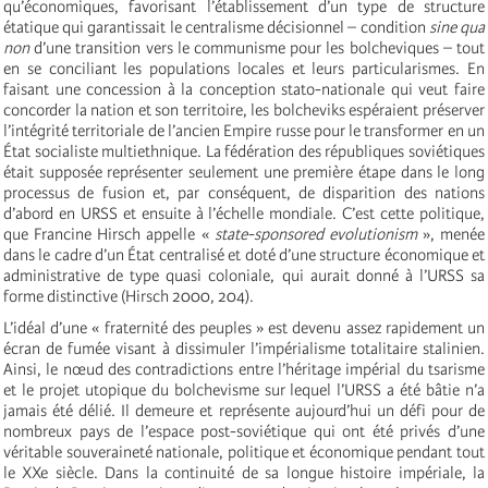
qu’économiques, favorisant l’établissement d’un type de structure
étatique qui garantissait le centralisme décisionnel – condition
sine qua
non
d’une transition vers le communisme pour les bolcheviques – tout
en se conciliant les populations locales et leurs particularismes. En
faisant une concession à la conception stato-nationale qui veut faire
concorder la nation et son territoire, les bolcheviks espéraient préserver
l’intégrité territoriale de l’ancien Empire russe pour le transformer en un
État socialiste multiethnique. La fédération des républiques soviétiques
était supposée représenter seulement une première étape dans le long
processus de fusion et, par conséquent, de disparition des nations
d’abord en URSS et ensuite à l’échelle mondiale. C’est cette politique,
que Francine Hirsch appelle «
state-sponsored evolutionism
», menée
dans le cadre d’un État centralisé et doté d’une structure économique et
administrative de type quasi coloniale, qui aurait donné à l’URSS sa
forme distinctive (Hirsch 2000, 204).
L’idéal d’une « fraternité des peuples » est devenu assez rapidement un
écran de fumée visant à dissimuler l’impérialisme totalitaire stalinien.
Ainsi, le nœud des contradictions entre l’héritage impérial du tsarisme
et le projet utopique du bolchevisme sur lequel l’URSS a été bâtie n’a
jamais été délié. Il demeure et représente aujourd’hui un défi pour de
nombreux pays de l’espace post-soviétique qui ont été privés d’une
véritable souveraineté nationale, politique et économique pendant tout
le XXe siècle. Dans la continuité de sa longue histoire impériale, la