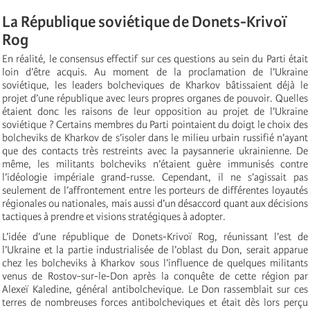
La République soviétique de Donets-Krivoï
Rog
En réalité, le consensus effectif sur ces questions au sein du Parti était
loin d’être acquis. Au moment de la proclamation de l’Ukraine
soviétique, les leaders bolcheviques de Kharkov bâtissaient déjà le
projet d’une république avec leurs propres organes de pouvoir. Quelles
étaient donc les raisons de leur opposition au projet de l’Ukraine
soviétique ? Certains membres du Parti pointaient du doigt le choix des
bolcheviks de Kharkov de s’isoler dans le milieu urbain russifié n’ayant
que des contacts très restreints avec la paysannerie ukrainienne. De
même, les militants bolcheviks n’étaient guère immunisés contre
l’idéologie impériale grand-russe. Cependant, il ne s’agissait pas
seulement de l’affrontement entre les porteurs de différentes loyautés
régionales ou nationales, mais aussi d’un désaccord quant aux décisions
tactiques à prendre et visions stratégiques à adopter.
L’idée d’une république de Donets-Krivoï Rog, réunissant l’est de
l’Ukraine et la partie industrialisée de l’oblast du Don, serait apparue
chez les bolcheviks à Kharkov sous l’influence de quelques militants
venus de Rostov-sur-le-Don après la conquête de cette région par
Alexeï Kaledine, général antibolchevique. Le Don rassemblait sur ces
terres de nombreuses forces antibolcheviques et était dès lors perçu