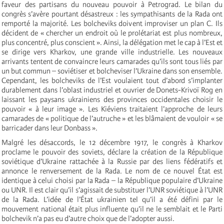
faveur des partisans du nouveau pouvoir à Petrograd. Le bilan du
congrès s’avère pourtant désastreux : les sympathisants de la Rada ont
remporté la majorité. Les bolcheviks doivent improviser un plan C. Ils
décident de « chercher un endroit où le prolétariat est plus nombreux,
plus concentré, plus conscient ». Ainsi, la délégation met le cap à l’Est et
se dirige vers Kharkov, une grande ville industrielle. Les nouveaux
arrivants tentent de convaincre leurs camarades qu’ils sont tous liés par
un but commun – soviétiser et bolcheviser l’Ukraine dans son ensemble.
Cependant, les bolcheviks de l’Est voulaient tout d’abord s’implanter
durablement dans l’oblast industriel et ouvrier de Donets-Krivoï Rog en
laissant les paysans ukrainiens des provinces occidentales choisir le
pouvoir « à leur image ». Les Kiéviens traitaient l’approche de leurs
camarades de « politique de l’autruche » et les blâmaient de vouloir « se
barricader dans leur Donbass ».
Malgré les désaccords, le 12 décembre 1917, le congrès à Kharkov
proclame le pouvoir des soviets, déclare la création de la République
soviétique d’Ukraine rattachée à la Russie par des liens fédératifs et
annonce le renversement de la Rada. Le nom de ce nouvel État est
identique à celui choisi par la Rada – la République populaire d’Ukraine
ou UNR. Il est clair qu’il s’agissait de substituer l’UNR soviétique à l’UNR
de la Rada. L’idée de l’État ukrainien tel qu’il a été défini par le
mouvement national était plus influente qu’il ne le semblait et le Parti
bolchevik n’a pas eu d’autre choix que de l’adopter aussi.