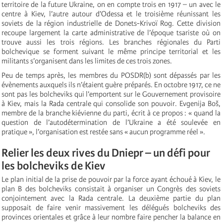
territoire de la future Ukraine, on en compte trois en 1917 – un avec le
centre à Kiev, l’autre autour d’Odessa et le troisième réunissant les
soviets de la région industrielle de Donets-Krivoï Rog. Cette division
recoupe largement la carte administrative de l’époque tsariste où on
trouve aussi les trois régions. Les branches régionales du Parti
bolchevique se forment suivant le même principe territorial et les
militants s’organisent dans les limites de ces trois zones.
Peu de temps après, les membres du POSDR(b) sont dépassés par les
évènements auxquels ils n’étaient guère préparés. En octobre 1917, ce ne
sont pas les bolcheviks qui l’emportent sur le Gouvernement provisoire
à Kiev, mais la Rada centrale qui consolide son pouvoir. Evgenija Boš,
membre de la branche kiévienne du parti, écrit à ce propos : « quand la
question de l’autodétermination de l’Ukraine a été soulevée en
pratique », l’organisation est restée sans « aucun programme réel ».
Relier les deux rives du Dniepr – un défi pour
les bolcheviks de Kiev
Le plan initial de la prise de pouvoir par la force ayant échoué à Kiev, le
plan B des bolcheviks consistait à organiser un Congrès des soviets
conjointement avec la Rada centrale. La deuxième partie du plan
supposait de faire venir massivement les délégués bolcheviks des
provinces orientales et grâce à leur nombre faire pencher la balance en