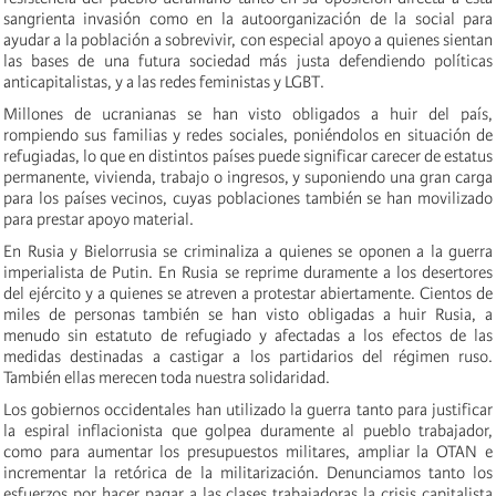
sangrienta invasión como en la autoorganización de la social para
ayudar a la población a sobrevivir, con especial apoyo a quienes sientan
las bases de una futura sociedad más justa defendiendo políticas
anticapitalistas, y a las redes feministas y LGBT.
Millones de ucranianas se han visto obligados a huir del país,
rompiendo sus familias y redes sociales, poniéndolos en situación de
refugiadas, lo que en distintos países puede significar carecer de estatus
permanente, vivienda, trabajo o ingresos, y suponiendo una gran carga
para los países vecinos, cuyas poblaciones también se han movilizado
para prestar apoyo material.
En Rusia y Bielorrusia se criminaliza a quienes se oponen a la guerra
imperialista de Putin. En Rusia se reprime duramente a los desertores
del ejército y a quienes se atreven a protestar abiertamente. Cientos de
miles de personas también se han visto obligadas a huir Rusia, a
menudo sin estatuto de refugiado y afectadas a los efectos de las
medidas destinadas a castigar a los partidarios del régimen ruso.
También ellas merecen toda nuestra solidaridad.
Los gobiernos occidentales han utilizado la guerra tanto para justificar
la espiral inflacionista que golpea duramente al pueblo trabajador,
como para aumentar los presupuestos militares,
ampliar la OTAN e
incrementar la retórica de la militarización. Denunciamos tanto los
esfuerzos por
hacer pagar a las clases trabajadoras la crisis capitalista