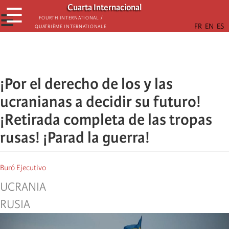
Skip
Cuarta Internacional
☰
to
☰
Fourth International /
Quatrième internationale
main
content
¡Por el derecho de los y las
ucranianas a decidir su futuro!
¡Retirada completa de las tropas
rusas! ¡Parad la guerra!
Buró Ejecutivo
UCRANIA
RUSIA