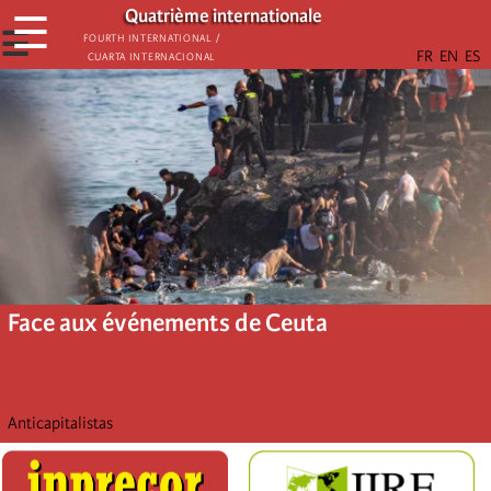
Aller
Quatrième internationale
☰
au
☰
Fourth International /
Cuarta Internacional
contenu
principal
Face aux événements de Ceuta
Anticapitalistas