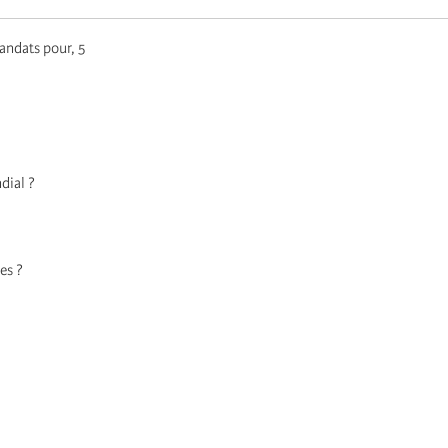
andats pour, 5
dial ?
es ?