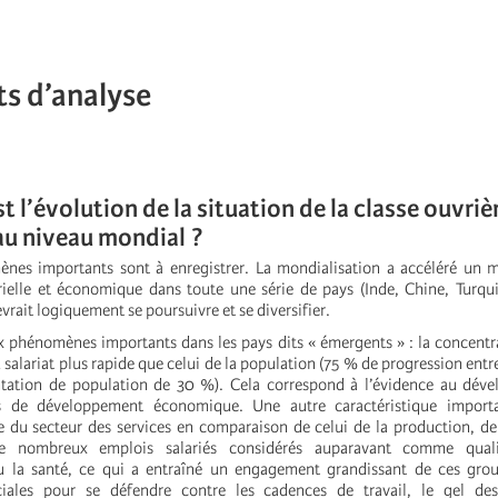
ts d’analyse
est l’évolution de la situation de la classe ouvriè
au niveau mondial ?
ènes importants sont à enregistrer. La mondialisation a accéléré un
rielle et économique dans toute une série de pays (Inde, Chine, Turq
rait logiquement se poursuivre et se diversifier.
x phénomènes importants dans les pays dits « émergents » : la concentr
salariat plus rapide que celui de la population (75 % de progression entr
ation de population de 30 %). Cela correspond à l’évidence au dév
s de développement économique. Une autre caractéristique importa
ve du secteur des services en comparaison de celui de la production, 
 de nombreux emplois salariés considérés auparavant comme qual
u la santé, ce qui a entraîné un engagement grandissant de ces gro
ciales pour se défendre contre les cadences de travail, le gel des 