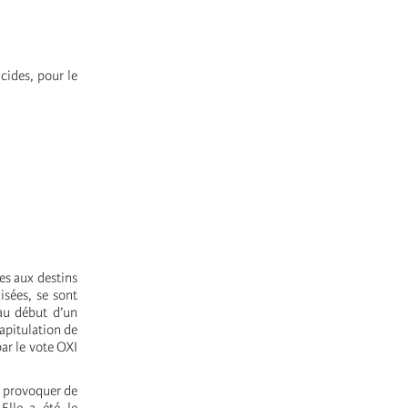
cides, pour le
es aux destins
isées, se sont
 au début d’un
apitulation de
ar le vote OXI
it provoquer de