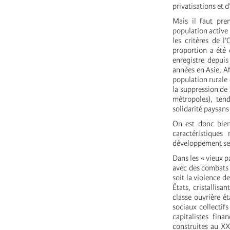
privatisations et 
Mais il faut pre
population active 
les critères de l
proportion a été
enregistre depui
années en Asie, Af
population rurale
la suppression de 
métropoles), ten
solidarité paysans
On est donc bien
caractéristique
développement se
Dans les « vieux p
avec des combats 
soit la violence d
États, cristallisa
classe ouvrière ét
sociaux collectifs
capitalistes fina
construites au XX