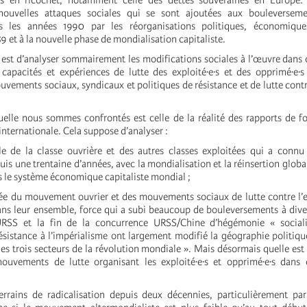
s en ricochet, notamment celle des dettes souveraines en Europe. 
nouvelles attaques sociales qui se sont ajoutées aux bouleversem
s les années 1990 par les réorganisations politiques, économique
9 et à la nouvelle phase de mondialisation capitaliste.
e est d’analyser sommairement les modifications sociales à l’œuvre dans 
 capacités et expériences de lutte des exploité·e·s et des opprimé·e·s
vements sociaux, syndicaux et politiques de résistance et de lutte contr
uelle nous sommes confrontés est celle de la réalité des rapports de fo
 internationale. Cela suppose d’analyser :
ale de la classe ouvrière et des autres classes exploitées qui a con
is une trentaine d’années, avec la mondialisation et la réinsertion global
s le système économique capitaliste mondial ;
sée du mouvement ouvrier et des mouvements sociaux de lutte contre l’e
ans leur ensemble, force qui a subi beaucoup de bouleversements à dive
’URSS et la fin de la concurrence URSS/Chine d’hégémonie « sociali
istance à l’impérialisme ont largement modifié la géographie politiq
es trois secteurs de la révolution mondiale ». Mais désormais quelle est l
uvements de lutte organisant les exploité·e·s et opprimé·e·s dans c
rrains de radicalisation depuis deux décennies, particulièrement par