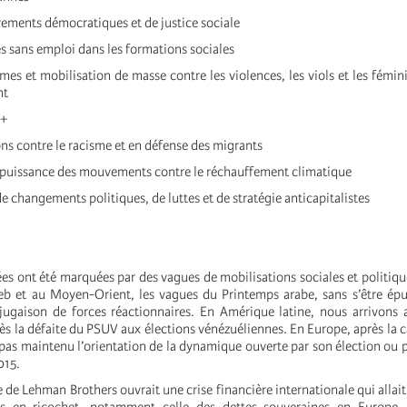
vements démocratiques et de justice sociale
es sans emploi dans les formations sociales
mes et mobilisation de masse contre les violences, les viols et les fémini
nt
T+
ons contre le racisme et en défense des migrants
 puissance des mouvements contre le réchauffement climatique
 de changements politiques, de luttes et de stratégie anticapitalistes
es ont été marquées par des vagues de mobilisations sociales et politiqu
b et au Moyen-Orient, les vagues du Printemps arabe, sans s’être épu
jugaison de forces réactionnaires. En Amérique latine, nous arrivons
s la défaite du PSUV aux élections vénézuéliennes. En Europe, après la c
a pas maintenu l’orientation de la dynamique ouverte par son élection ou p
015.
te de Lehman Brothers ouvrait une crise financière internationale qui alla