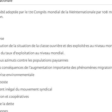
ationale
 été adoptée par le 17e Congrès mondial de la IVeInternationale par 108 m
on.
yse
lution de la situation de la classe ouvrière et des exploité·es au niveau mon
i du taux d’exploitation au niveau mondial.
ous azimuts contre les populations paysannes
les conséquences de l’augmentation importante des phénomènes migratoir
 crise environnementale
iposte
ent inégal du mouvement syndical
ion et coopératives
e la dette
sannes