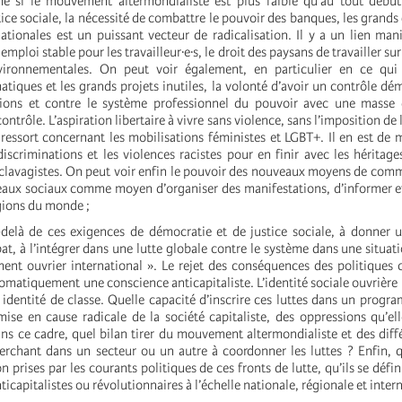
e si le mouvement altermondialiste est plus faible qu’au tout début 
tice sociale, la nécessité de combattre le pouvoir des banques, les grands
nationales est un puissant vecteur de radicalisation. Il y a un lien mani
 emploi stable pour les travailleur·e·s, le droit des paysans de travailler sur
vironnementales. On peut voir également, en particulier en ce qui
tiques et les grands projets inutiles, la volonté d’avoir un contrôle dé
sions et contre le système professionnel du pouvoir avec une masse d
ntrôle. L’aspiration libertaire à vivre sans violence, sans l’imposition de l
 ressort concernant les mobilisations féministes et LGBT+. Il en est de
discriminations et les violences racistes pour en finir avec les héritage
esclavagistes. On peut voir enfin le pouvoir des nouveaux moyens de com
éseaux sociaux comme moyen d’organiser des manifestations, d’informer e
égions du monde ;
-delà de ces exigences de démocratie et de justice sociale, à donner
t, à l’intégrer dans une lutte globale contre le système dans une situati
nt ouvrier international ». Le rejet des conséquences des politiques c
matiquement une conscience anticapitaliste. L’identité sociale ouvrière 
 identité de classe. Quelle capacité d’inscrire ces luttes dans un progr
mise en cause radicale de la société capitaliste, des oppressions qu’el
ans ce cadre, quel bilan tirer du mouvement altermondialiste et des diff
erchant dans un secteur ou un autre à coordonner les luttes ? Enfin, q
ion prises par les courants politiques de ces fronts de lutte, qu’ils se dé
icapitalistes ou révolutionnaires à l’échelle nationale, régionale et inter