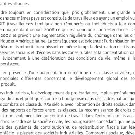
d’autres attaques.
ndre toujours en considération que, pris globalement, une grande m
dans ces mêmes pays est constituée de travailleur·e·s ayant un emploi vu
’OIT (travailleur·e·s familiaux non rémunérés ou individuels à leur co
 en augmentant depuis 2008 ce qui est donc une contre-tendance. D
s 2008 et prévoit une augmentation régulière du chômage dans les ci
rique et Amérique latine. La conséquence est évidente : l’urbanisation i
 désormais minoritaire subissant en même temps la destruction des tissus
services sociaux et d’écoles dans les zones rurales et la concentration da
d évidemment à une détérioration des conditions de vie, même si l
 persistent.
 en présence d’une augmentation numérique de la classe ouvrière, 
s mondiales différentes concernant le développement global des s
 produit.
ays industriels », le développement du prolétariat est, le plus généralemen
syndicaux et politiques contre la bourgeoisie dans des cadres nationaux 
es combats de classe du XXe siècle, avec l’obtention de droits sociaux dan
nt des rapports de forces entre les classes. La reconnaissance de droits c
ait non seulement liée au contrat de travail dans l’entreprise mais auss
 dans le cadre de la société civile, les bourgeoisies concédant qu’une pa
nce des systèmes de contribution et de redistribution fiscale sur le
e siècle la plupart des sociétés industrielles. Compromis sociaux, dé