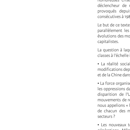
nombreuses crise
déclencheur de 
provoqués depui
consécutives à 198
Le but de ce text
parallèlement les
évolutions des mou
capitalistes.
La question à laq
classes à l’échelle
• La réalité soci
modifications depu
et de la Chine dan
• La force organi
les oppressions d
disparition de l
mouvements de rés
nous appelions « l
de chacun des mo
secteurs ?
• Les nouveaux te