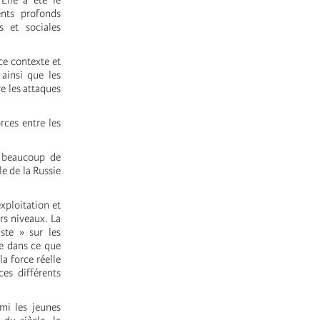
Elle a été le
ents profonds
s et sociales
ce contexte et
 ainsi que les
e les attaques
rces entre les
nu beaucoup de
e de la Russie
xploitation et
rs niveaux. La
ste » sur les
ue dans ce que
a force réelle
es différents
mi les jeunes