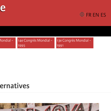
le
Mondial -
14e Congrès Mondial -
13e Congrès Mondial -
1995
1991
ternatives