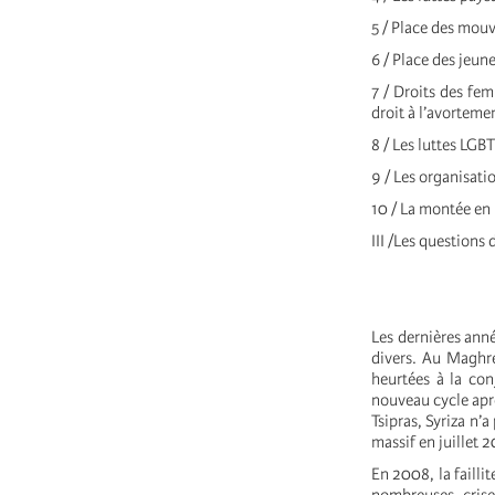
5 / Place des mou
6 / Place des jeun
7 / Droits des fem
droit à l’avorteme
8 / Les luttes LGB
9 / Les organisati
10 / La montée en
III /Les questions
Les dernières anné
divers. Au Maghre
heurtées à la con
nouveau cycle aprè
Tsipras, Syriza n’
massif en juillet 2
En 2008, la failli