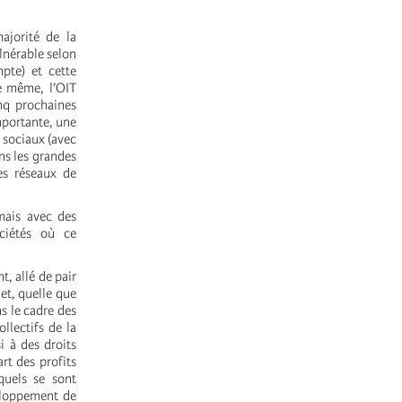
ajorité de la
lnérable selon
mpte) et cette
e même, l’OIT
nq prochaines
mportante, une
 sociaux (avec
ns les grandes
es réseaux de
mais avec des
ociétés où ce
t, allé de pair
et, quelle que
s le cadre des
ollectifs de la
i à des droits
rt des profits
squels se sont
veloppement de