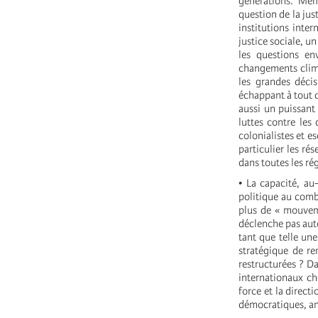
générations. Mêm
question de la jus
institutions inter
justice sociale, un
les questions en
changements clima
les grandes déci
échappant à tout co
aussi un puissant
luttes contre les 
colonialistes et 
particulier les r
dans toutes les r
• La capacité, au
politique au comba
plus de « mouveme
déclenche pas auto
tant que telle une
stratégique de re
restructurées ? D
internationaux ch
force et la direct
démocratiques, ant