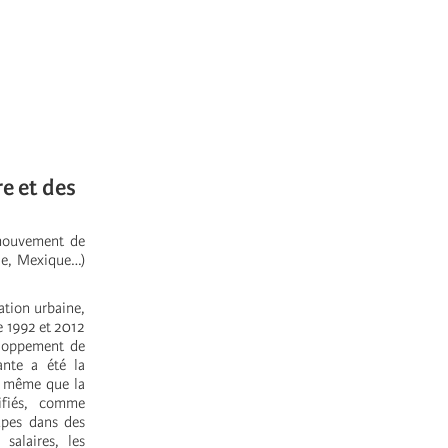
re et des
 mouvement de
uie, Mexique…)
ation urbaine,
e 1992 et 2012
eloppement de
nte a été la
de même que la
ifiés, comme
upes dans des
salaires, les