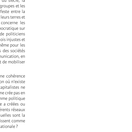
du siècle, la
 groupes et les
feste entre la
 leurs terres et
 concerne les
mocratique sur
e politiciens
ois injustes et
 même pour les
s des sociétés
munication, en
t de mobiliser
 une cohérence
on où n’existe
apitalistes ne
ne crée pas en
amme politique
le a créées ou
érents réseaux
uelles sont la
finissent comme
nationale ?