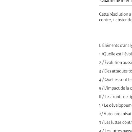
Quatrième intern
Cette résolution a
contre, 1 abstenti
I. Éléments d’anal
1 /Quelle est l’évo
2 / Évolution auss
3 / Des attaques t
4 / Quelles sont 
5 / L’impact de la
II / Les fronts de r
1 / Le développem
2/ Auto-organisat
3 / Les luttes contr
4 / Les luttes pay