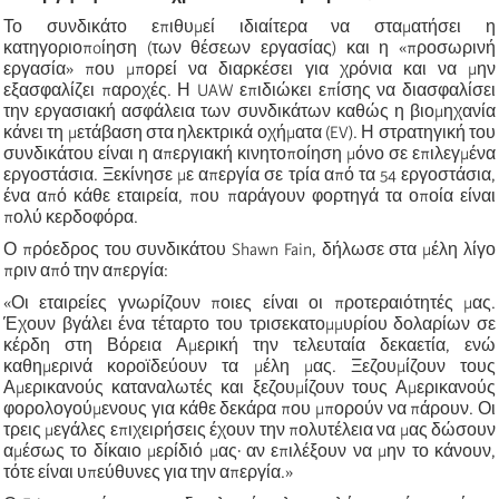
Το συνδικάτο επιθυμεί ιδιαίτερα να σταματήσει η
κατηγοριοπoίηση (των θέσεων εργασίας) και η «προσωρινή
εργασία» που μπορεί να διαρκέσει για χρόνια και να μην
εξασφαλίζει παροχές. Η UAW επιδιώκει επίσης να διασφαλίσει
την εργασιακή ασφάλεια των συνδικάτων καθώς η βιομηχανία
κάνει τη μετάβαση στα ηλεκτρικά οχήματα (EV). Η στρατηγική του
συνδικάτου είναι η απεργιακή κινητοποίηση μόνο σε επιλεγμένα
εργοστάσια. Ξεκίνησε με απεργία σε τρία από τα 54 εργοστάσια,
ένα από κάθε εταιρεία, που παράγουν φορτηγά τα οποία είναι
πολύ κερδοφόρα.
Ο πρόεδρος του συνδικάτου Shawn Fain, δήλωσε στα μέλη λίγο
πριν από την απεργία:
«Οι εταιρείες γνωρίζουν ποιες είναι οι προτεραιότητές μας.
Έχουν βγάλει ένα τέταρτο του τρισεκατομμυρίου δολαρίων σε
κέρδη στη Βόρεια Αμερική την τελευταία δεκαετία, ενώ
καθημερινά κοροϊδεύουν τα μέλη μας. Ξεζουμίζουν τους
Αμερικανούς καταναλωτές και ξεζουμίζουν τους Αμερικανούς
φορολογούμενους για κάθε δεκάρα που μπορούν να πάρουν. Οι
τρεις μεγάλες επιχειρήσεις έχουν την πολυτέλεια να μας δώσουν
αμέσως το δίκαιο μερίδιό μας∙ αν επιλέξουν να μην το κάνουν,
τότε είναι υπεύθυνες για την απεργία.»