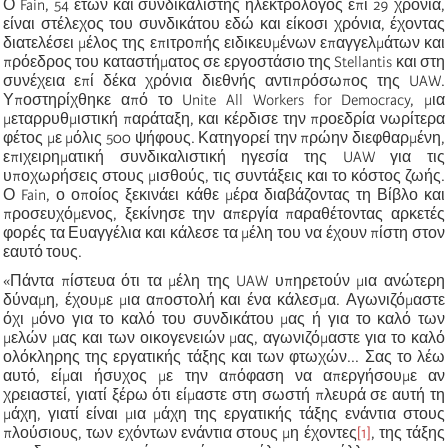
Ο Fain, 54 ετών και συνδικαλιστής ηλεκτρολόγος επί 29 χρόνια,
είναι στέλεχος του συνδικάτου εδώ και είκοσι χρόνια, έχοντας
διατελέσει μέλος της επιτροπής ειδικευμένων επαγγελμάτων και
πρόεδρος του καταστήματος σε εργοστάσιο της Stellantis και στη
συνέχεια επί δέκα χρόνια διεθνής αντιπρόσωπος της UAW.
Υποστηρίχθηκε από το Unite All Workers for Democracy, μια
μεταρρυθμιστική παράταξη, και κέρδισε την προεδρία νωρίτερα
φέτος με μόλις 500 ψήφους. Κατηγορεί την πρώην διεφθαρμένη,
επιχειρηματική συνδικαλιστική ηγεσία της UAW για τις
υποχωρήσεις στους μισθούς, τις συντάξεις και το κόστος ζωής.
Ο Fain, ο οποίος ξεκινάει κάθε μέρα διαβάζοντας τη Βίβλο και
προσευχόμενος, ξεκίνησε την απεργία παραθέτοντας αρκετές
φορές τα Ευαγγέλια και κάλεσε τα μέλη του να έχουν πίστη στον
εαυτό τους.
«Πάντα πίστευα ότι τα μέλη της UAW υπηρετούν μια ανώτερη
δύναμη, έχουμε μια αποστολή και ένα κάλεσμα. Αγωνιζόμαστε
όχι μόνο για το καλό του συνδικάτου μας ή για το καλό των
μελών μας και των οικογενειών μας, αγωνιζόμαστε για το καλό
ολόκληρης της εργατικής τάξης και των φτωχών... Σας το λέω
αυτό, είμαι ήσυχος με την απόφαση να απεργήσουμε αν
χρειαστεί, γιατί ξέρω ότι είμαστε στη σωστή πλευρά σε αυτή τη
μάχη, γιατί είναι μια μάχη της εργατικής τάξης ενάντια στους
πλούσιους, των εχόντων ενάντια στους μη έχοντες
[1]
, της τάξης