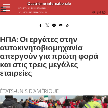
Παράκαμψη
Quatrième internationale
☰
προς
☰
Fourth International /
Cuarta Internacional
το
κυρίως
περιεχόμενο
ΗΠΑ: Οι εργάτες στην
αυτοκινητοβιομηχανία
απεργούν για πρώτη φορά
και στις τρεις μεγάλες
εταιρείες
ÉTATS-UNIS D’AMÉRIQUE