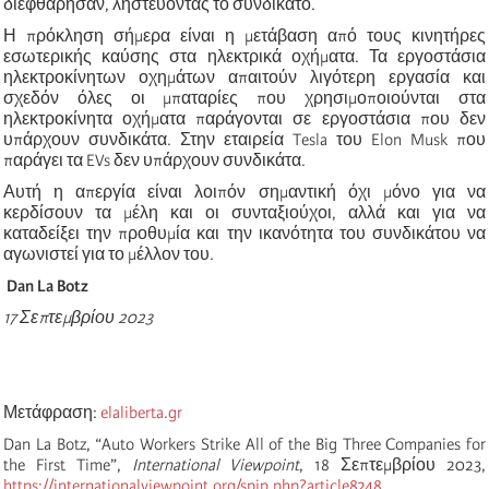
διεφθάρησαν, ληστεύοντας το συνδικάτο.
Η πρόκληση σήμερα είναι η μετάβαση από τους κινητήρες
εσωτερικής καύσης στα ηλεκτρικά οχήματα. Τα εργοστάσια
ηλεκτροκίνητων οχημάτων απαιτούν λιγότερη εργασία και
σχεδόν όλες οι μπαταρίες που χρησιμοποιούνται στα
ηλεκτροκίνητα οχήματα παράγονται σε εργοστάσια που δεν
υπάρχουν συνδικάτα. Στην εταιρεία Tesla του Elon Musk που
παράγει τα EVs δεν υπάρχουν συνδικάτα.
Αυτή η απεργία είναι λοιπόν σημαντική όχι μόνο για να
κερδίσουν τα μέλη και οι συνταξιούχοι, αλλά και για να
καταδείξει την προθυμία και την ικανότητα του συνδικάτου να
αγωνιστεί για το μέλλον του.
Dan La Botz
17 Σεπτεμβρίου 2023
Μετάφραση:
elaliberta.gr
Dan La Botz, “Auto Workers Strike All of the Big Three Companies for
the First Time”,
International Viewpoint
, 18 Σεπτεμβρίου 2023,
https://internationalviewpoint.org/spip.php?article8248
.