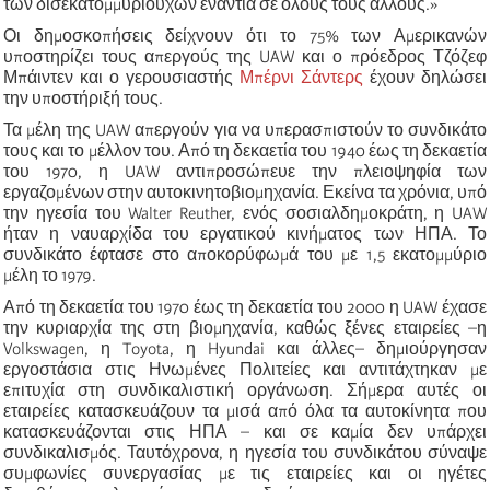
των δισεκατομμυριούχων ενάντια σε όλους τους άλλους.»
Οι δημοσκοπήσεις δείχνουν ότι το 75% των Αμερικανών
υποστηρίζει τους απεργούς της UAW και ο πρόεδρος Τζόζεφ
Μπάιντεν και ο γερουσιαστής
Μπέρνι Σάντερς
έχουν δηλώσει
την υποστήριξή τους.
Τα μέλη της UAW απεργούν για να υπερασπιστούν το συνδικάτο
τους και το μέλλον του. Από τη δεκαετία του 1940 έως τη δεκαετία
του 1970, η UAW αντιπροσώπευε την πλειοψηφία των
εργαζομένων στην αυτοκινητοβιομηχανία. Εκείνα τα χρόνια, υπό
την ηγεσία του Walter Reuther, ενός σοσιαλδημοκράτη, η UAW
ήταν η ναυαρχίδα του εργατικού κινήματος των ΗΠΑ. Το
συνδικάτο έφτασε στο αποκορύφωμά του με 1,5 εκατομμύριο
μέλη το 1979.
Από τη δεκαετία του 1970 έως τη δεκαετία του 2000 η UAW έχασε
την κυριαρχία της στη βιομηχανία, καθώς ξένες εταιρείες –η
Volkswagen, η Toyota, η Hyundai και άλλες– δημιούργησαν
εργοστάσια στις Ηνωμένες Πολιτείες και αντιτάχτηκαν με
επιτυχία στη συνδικαλιστική οργάνωση. Σήμερα αυτές οι
εταιρείες κατασκευάζουν τα μισά από όλα τα αυτοκίνητα που
κατασκευάζονται στις ΗΠΑ – και σε καμία δεν υπάρχει
συνδικαλισμός. Ταυτόχρονα, η ηγεσία του συνδικάτου σύναψε
συμφωνίες συνεργασίας με τις εταιρείες και οι ηγέτες