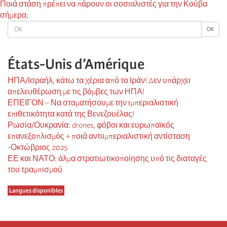
Ποιά στάση πρέπει να πάρουν οι σοσιαλιστές για την Κούβα
σήμερα;
OK
OK
États-Unis d’Amérique
ΗΠΑ/Ισραήλ, κάτω τα χέρια από το Ιράν! Δεν υπάρχει
απελευθέρωση με τις βόμβες των ΗΠΑ!
ΕΠΕΙΓΟΝ – Να σταματήσουμε την ιμπεριαλιστική
επιθετικότητα κατά της Βενεζουέλας!
Ρωσία/Ουκρανία: drones, φόβοι και ευρωπαϊκός
επανεξοπλισμός + ποιά αντιιμπεριαλιστική αντίσταση
-Οκτώβριος 2025
ΕΕ και ΝΑΤΟ: άλμα στρατιωτικοποίησης υπό τις διαταγές
του τραμπισμού
Langues disponibles