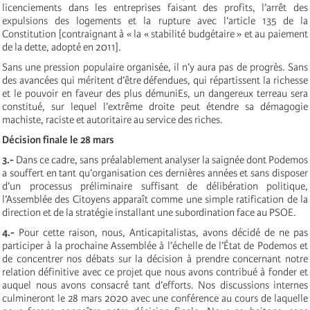
licenciements dans les entreprises faisant des profits, l’arrêt des
expulsions des logements et la rupture avec l’article 135 de la
Constitution [contraignant à « la « stabilité budgétaire » et au paiement
de la dette, adopté en 2011].
Sans une pression populaire organisée, il n’y aura pas de progrès. Sans
des avancées qui méritent d’être défendues, qui répartissent la richesse
et le pouvoir en faveur des plus démuniEs, un dangereux terreau sera
constitué, sur lequel l’extrême droite peut étendre sa démagogie
machiste, raciste et autoritaire au service des riches.
Décision finale le 28 mars
3.-
Dans ce cadre, sans préalablement analyser la saignée dont Podemos
a souffert en tant qu’organisation ces dernières années et sans disposer
d’un processus préliminaire suffisant de délibération politique,
l’Assemblée des Citoyens apparaît comme une simple ratification de la
direction et de la stratégie installant une subordination face au PSOE.
4.-
Pour cette raison, nous, Anticapitalistas, avons décidé de ne pas
participer à la prochaine Assemblée à l’échelle de l’État de Podemos et
de concentrer nos débats sur la décision à prendre concernant notre
relation définitive avec ce projet que nous avons contribué à fonder et
auquel nous avons consacré tant d’efforts. Nos discussions internes
culmineront le 28 mars 2020 avec une conférence au cours de laquelle