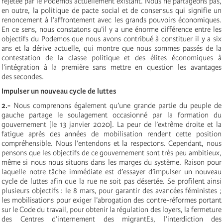
rejetée par le Podemos actuellement existant. Nous ne partageons pas,
en outre, la politique de pacte social et de consensus qui signifie un
renoncement à l’affrontement avec les grands pouvoirs économiques.
En ce sens, nous constatons qu’il y a une énorme différence entre les
objectifs du Podemos que nous avons contribué à constituer il y a six
ans et la dérive actuelle, qui montre que nous sommes passés de la
contestation de la classe politique et des élites économiques à
l’intégration à la première sans mettre en question les avantages
des secondes.
Impulser un nouveau cycle de luttes
2.-
Nous comprenons également qu’une grande partie du peuple de
gauche partage le soulagement occasionné par la formation du
gouvernement [le 13 janvier 2020]. La peur de l’extrême droite et la
fatigue après des années de mobilisation rendent cette position
compréhensible. Nous l’entendons et la respectons. Cependant, nous
pensons que les objectifs de ce gouvernement sont très peu ambitieux,
même si nous nous situons dans les marges du système. Raison pour
laquelle notre tâche immédiate est d’essayer d’impulser un nouveau
cycle de luttes afin que la rue ne soit pas désertée. Se profilent ainsi
plusieurs objectifs : le 8 mars, pour garantir des avancées féministes ;
les mobilisations pour exiger l’abrogation des contre-réformes portant
sur le Code du travail, pour obtenir la régulation des loyers, la fermeture
des Centres d’internement des migrantEs, l’interdiction des