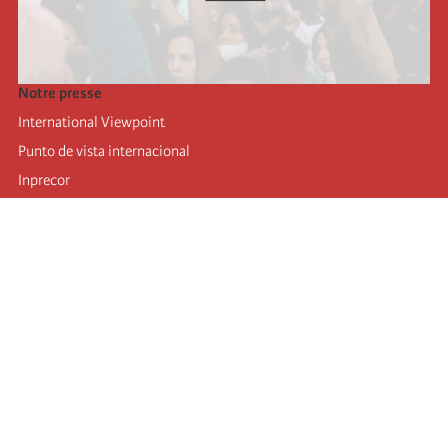
Notre presse
International Viewpoint
Punto de vista internacional
Inprecor
Facebook
Twitter
Mastodon
Telegram
L’Internationale
Dernier congrès de l’Internationale
Déclarations du bureau exécutif
Institut de formation (IIRE)
Jeunes