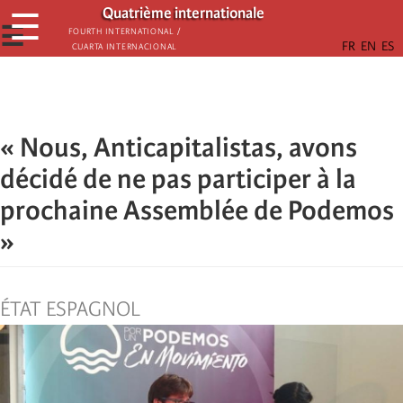
Aller
Quatrième internationale
☰
au
☰
Fourth International /
Cuarta Internacional
contenu
principal
« Nous, Anticapitalistas, avons
décidé de ne pas participer à la
prochaine Assemblée de Podemos
»
ÉTAT ESPAGNOL