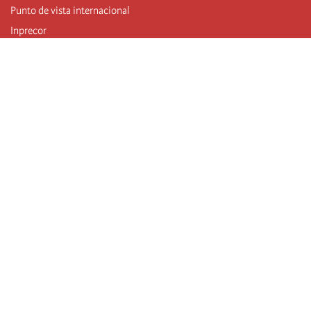
Punto de vista internacional
Inprecor
Facebook
Twitter
Mastodon
Telegram
L’Internationale
Dernier congrès de l’Internationale
Déclarations du bureau exécutif
Institut de formation (IIRE)
Jeunes
Auteurs
Vidéos
Flux RSS
Connexion