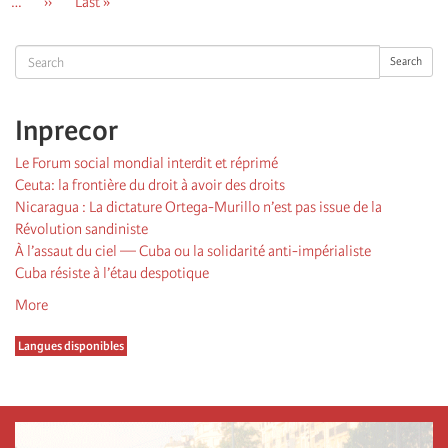
…
Page
››
Dernière
Last »
suivante
page
Search
Search
Inprecor
Le Forum social mondial interdit et réprimé
Ceuta: la frontière du droit à avoir des droits
Nicaragua : La dictature Ortega-Murillo n’est pas issue de la
Révolution sandiniste
À l’assaut du ciel — Cuba ou la solidarité anti-impérialiste
Cuba résiste à l’étau despotique
More
Langues disponibles