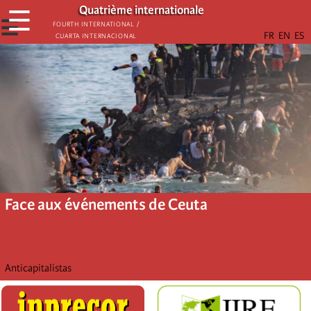
Aller
Quatrième internationale
☰
au
☰
Fourth International /
Cuarta Internacional
contenu
principal
Face aux événements de Ceuta
Anticapitalistas