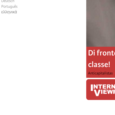
Deutsch
Português
ελληνικά
Di front
classe!
Anticapitalistas