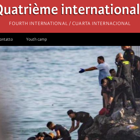
uatrième internationa
Fourth International / Cuarta Internacional
ontatto
Youth camp