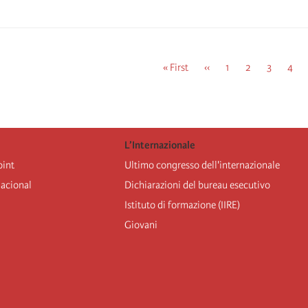
First
« First
Previous
‹‹
Pagina
1
Pagina
2
Pagina
3
Pagi
4
page
page
L’Internazionale
oint
Ultimo congresso dell'internazionale
nacional
Dichiarazioni del bureau esecutivo
Istituto di formazione (IIRE)
Giovani