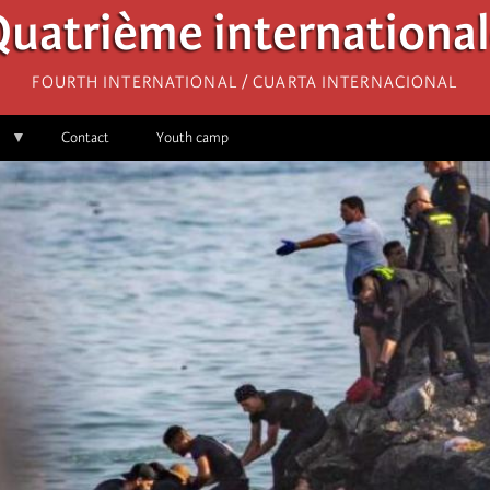
uatrième internationa
Fourth International / Cuarta Internacional
Contact
Youth camp