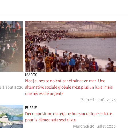
MAROC
Nos jeunes se noient par dizaines en mer. Une
 2 août 2026
alternative sociale globale n’est plus un luxe, mais
une nécessité urgente
Samedi 1 août 2026
RUSSIE
Décomposition du régime bureaucratique et lutte
pour la démocratie socialiste
Mercredi 29 juillet 2026