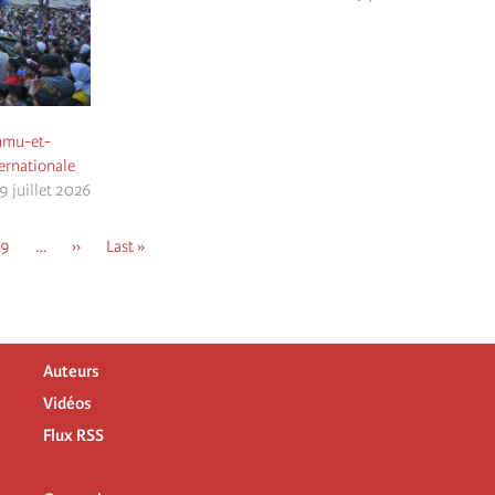
ammu-et-
ternationale
9 juillet 2026
Page
9
…
Page
››
Dernière
Last »
suivante
page
Auteurs
Vidéos
Flux RSS