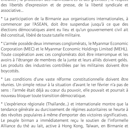
des libertés d’expression et de presse, de la liberté syndicale et
associative…
* La participation de la Birmanie aux organisations internationales, à
commencer par l’ASEAN, doit être suspendue jusqu’à ce que des
élections démocratiques aient eu lieu et qu’un gouvernement civil ait
été constitué, libéré de toute tutelle militaire.
* L’armée possède deux immenses conglomérats, le Myanmar Economic
Corporation (MEC) et le Myanmar Economic Holdings Limited (MEHL).
Toute coopération avec ces conglomérats doit être interrompue et les
avoirs à l’étranger de membres de la junte et leurs alliés doivent gelés.
Les produits des industries contrôlées par les militaires doivent être
boycottés.
* Les conditions d’une vaste réforme constitutionnelle doivent être
réunies. Un simple retour à la situation d’avant le 1er février n’a pas de
sens : l’armée était déjà au cœur du pouvoir, elle pouvait et pourrait à
nouveau bloquer toute transition démocratique.
* L’expérience régionale (Thaïlande…) et internationale montre que la
tendance générale au durcissement de régimes autoritaires se heurte à
des révoltes populaires à même d’emporter des victoires significatives.
Le peuple birman a immédiatement reçu le soutien de l’informelle
Alliance du thé au lait, active à Hong Kong, Taïwan, en Birmanie et