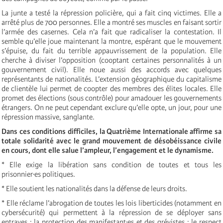
La junte a testé la répression policière, qui a fait cinq victimes. Elle a
arrêté plus de 700 personnes. Elle a montré ses muscles en faisant sortir
l’armée des casernes. Cela n’a fait que radicaliser la contestation. Il
semble qu’elle joue maintenant la montre, espérant que le mouvement
s’épuise, du fait du terrible appauvrissement de la population. Elle
cherche à diviser l’opposition (cooptant certaines personnalités à un
gouvernement civil). Elle noue aussi des accords avec quelques
représentants de nationalités. L’extension géographique du capitalisme
de clientèle lui permet de coopter des membres des élites locales. Elle
promet des élections (sous contrôle) pour amadouer les gouvernements
étrangers. On ne peut cependant exclure qu’elle opte, un jour, pour une
répression massive, sanglante.
Dans ces conditions difficiles, la Quatrième Internationale affirme sa
totale solidarité avec le grand mouvement de désobéissance civile
en cours, dont elle salue l’ampleur, l’engagement et le dynamisme.
* Elle exige la libération sans condition de toutes et tous les
prisonnier·es politiques.
* Elle soutient les nationalités dans la défense de leurs droits.
* Elle réclame l’abrogation de toutes les lois liberticides (notamment en
cybersécurité) qui permettent à la répression de se déployer sans
entraves ; la protection des manifestant·es et des grévistes ; le respect