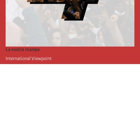
La nostra stampa
International Viewpoint
Punto de vista internacional
Inprecor
Facebook
Twitter
L’Internazionale
Ultimo congresso dell'internazionale
Dichiarazioni del bureau esecutivo
Istituto di formazione (IIRE)
Giovani