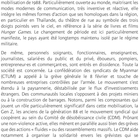
mobilisation de 1988. Particulièrement ouverte au monde, maitrisant les
modes modernes de communication, très inventive et réactive, elle
intègre les mêmes formes d’action que ses homologues dans la région,
en particulier en Thaïlande, du théâtre de rue au symbole des trois
doigts pointés vers le ciel, en référence à la série de livres et films
Hunger Games
. Le changement de période est ici particulièrement
manifeste, le pays ayant été longtemps maintenu isolé par le régime
militaire.
De même, personnels soignants, fonctionnaires, enseignant·es,
journalistes, salarié·es du public et du privé, éboueurs, pompiers,
entrepreneur·es et commerçant·es, sont entrés en dissidence. Toute la
société est concernée. La confédération des syndicats de Myanmar
(CTUM) a appelé à la grève générale le 8 février et touche de
nombreuses entreprises contrôlées par l’armée. Le mouvement s’est
étendu à la paysannerie, déstabilisée par le flux d’investissements
étrangers. Des communautés locales s’opposent à des projets miniers
ou à la construction de barrages. Notons, parmi les composantes qui
jouent un rôle particulièrement significatif dans cette mobilisation, la
Gen Z, les anciens de la génération 88 et le mouvement syndical qui
coopèrent au sein du Comité de désobéissance civile (CDM). Prônant
une non-violence active, elles mènent en parallèle aussi bien des grèves
que des actions « fluides » ou des rassemblements massifs. Le CDM aide
notamment à organiser la solidarité envers les grévistes qui se