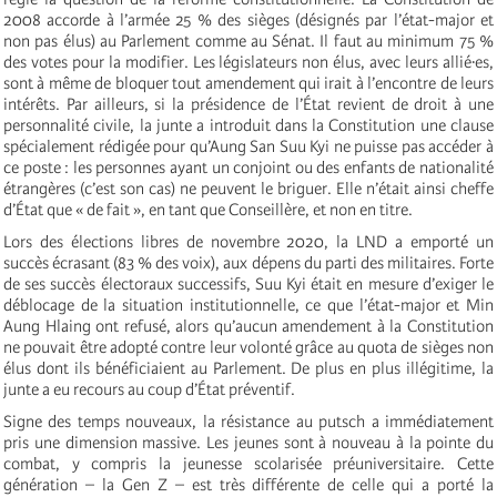
2008 accorde à l’armée 25 % des sièges (désignés par l’état-major et
non pas élus) au Parlement comme au Sénat. Il faut au minimum 75 %
des votes pour la modifier. Les législateurs non élus, avec leurs allié·es,
sont à même de bloquer tout amendement qui irait à l’encontre de leurs
intérêts. Par ailleurs, si la présidence de l’État revient de droit à une
personnalité civile, la junte a introduit dans la Constitution une clause
spécialement rédigée pour qu’Aung San Suu Kyi ne puisse pas accéder à
ce poste : les personnes ayant un conjoint ou des enfants de nationalité
étrangères (c’est son cas) ne peuvent le briguer. Elle n’était ainsi cheffe
d’État que « de fait », en tant que Conseillère, et non en titre.
Lors des élections libres de novembre 2020, la LND a emporté un
succès écrasant (83 % des voix), aux dépens du parti des militaires. Forte
de ses succès électoraux successifs, Suu Kyi était en mesure d’exiger le
déblocage de la situation institutionnelle, ce que l’état-major et Min
Aung Hlaing ont refusé, alors qu’aucun amendement à la Constitution
ne pouvait être adopté contre leur volonté grâce au quota de sièges non
élus dont ils bénéficiaient au Parlement. De plus en plus illégitime, la
junte a eu recours au coup d’État préventif.
Signe des temps nouveaux, la résistance au putsch a immédiatement
pris une dimension massive. Les jeunes sont à nouveau à la pointe du
combat, y compris la jeunesse scolarisée préuniversitaire. Cette
génération – la Gen Z – est très différente de celle qui a porté la