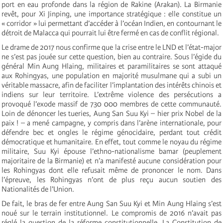
port en eau profonde dans la région de Rakine (Arakan). La Birmanie
revêt, pour Xi Jinping, une importance stratégique : elle constitue un
« corridor » lui permettant d’accéder à l’océan Indien, en contournant le
détroit de Malacca qui pourrait lui être fermé en cas de conflit régional.
Le drame de 2017 nous confirme que la crise entre le LND et l’état-major
ne s’est pas jouée sur cette question, bien au contraire. Sous l’égide du
général Min Aung Hlaing, militaires et paramilitaires se sont attaqué
aux Rohingyas, une population en majorité musulmane qui a subi un
véritable massacre, afin de faciliter l’implantation des intérêts chinois et
indiens sur leur territoire. L’extrême violence des persécutions a
provoqué l’exode massif de 730 000 membres de cette communauté.
Loin de dénoncer les tueries, Aung San Suu Kyi – hier prix Nobel de la
paix ! – a mené campagne, y compris dans l’arène internationale, pour
défendre bec et ongles le régime génocidaire, perdant tout crédit
démocratique et humanitaire. En effet, tout comme le noyau du régime
militaire, Suu Kyi épouse l’ethno-nationalisme bamar (peuplement
majoritaire de la Birmanie) et n’a manifesté aucune considération pour
les Rohingyas dont elle refusait même de prononcer le nom. Dans
l’épreuve, les Rohingyas n’ont de plus reçu aucun soutien des
Nationalités de l’Union.
De fait, le bras de fer entre Aung San Suu Kyi et Min Aung Hlaing s’est
noué sur le terrain institutionnel. Le compromis de 2016 n’avait pas
réglé la question de la réforme constitutionnelle. La Constitution de