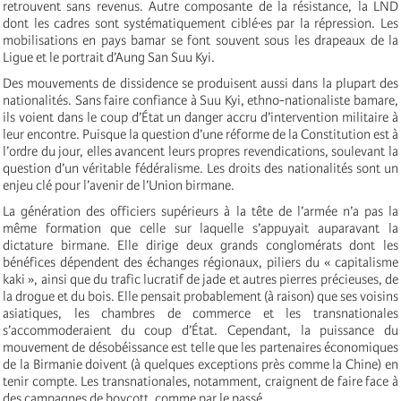
retrouvent sans revenus. Autre composante de la résistance, la LND
dont les cadres sont systématiquement ciblé·es par la répression. Les
mobilisations en pays bamar se font souvent sous les drapeaux de la
Ligue et le portrait d’Aung San Suu Kyi.
Des mouvements de dissidence se produisent aussi dans la plupart des
nationalités. Sans faire confiance à Suu Kyi, ethno-nationaliste bamare,
ils voient
dans le coup d’État un danger accru d’intervention militaire à
leur encontre. Puisque la question d’une réforme de la Constitution est à
l’ordre du jour, elles avancent leurs propres revendications, soulevant la
question d’un véritable fédéralisme. Les droits des nationalités sont un
enjeu clé pour l’avenir de l’Union birmane.
La génération des officiers supérieurs à la tête de l’armée n’a pas la
même formation que celle sur laquelle s’appuyait auparavant la
dictature birmane. Elle dirige deux grands conglomérats dont les
bénéfices dépendent des échanges régionaux, piliers du « capitalisme
kaki », ainsi que du trafic lucratif de jade et autres pierres précieuses, de
la drogue et du bois. Elle pensait probablement (à raison) que ses voisins
asiatiques, les chambres de commerce et les transnationales
s’accommoderaient du coup d’État. Cependant, la puissance du
mouvement de désobéissance est telle que les partenaires économiques
de la Birmanie doivent (à quelques exceptions près comme la Chine) en
tenir compte. Les transnationales, notamment, craignent de faire face à
des campagnes de boycott, comme par le passé.