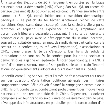
À la suite des élections de 2015, largement emportées par la Ligue
nationale pour la démocratie (LND) d’Aung San Suu Kyi, un accord de
partage (très inégal) du pouvoir avait été conclu l’année suivante entre
l’armée et Suu Kyi, censé initier une « transition démocratique
pacifique ». Le putsch du 1er février sanctionne l’échec de cette
transition. Cependant, durant cette période, la société civile a pu se
renforcer et acquérir une expérience nouvelle, amplifiant une
dynamique initiée une décennie auparavant, à la suite de l’ouverture
économique du pays, avec le développement du salariat industriel,
souvent constitué de jeunes femmes, de syndicats (en particulier dans le
secteur de la confection, tourné vers l’exportation), d’associations et
ONG, d’une presse, la tenue d’élections. Des liens de solidarité
internationale se sont noués, le combat pour les droits sociaux et
démocratiques a gagné en légitimité. À noter cependant que la LND a
tenté d’orienter ces mouvements à son profit sur le seul terrain électoral
et que son gouvernement a adopté des lois restreignant les libertés.
Le conflit entre Aung San Suu Kyi et l’armée ne s’est pas avant tout noué
sur des questions d’orientation politique générale. Les militaires
soupçonnent certes Pékin d’avoir financé la campagne électorale de la
LND. Ils ont combattu et combattront probablement des mouvements
nationaux qui ont reçu une aide de la Chine. Cependant, ils doivent
composer avec leur grand voisin qui investit massivement dans le pays,
développe des infrastructures, en particulier pour la construction d’un