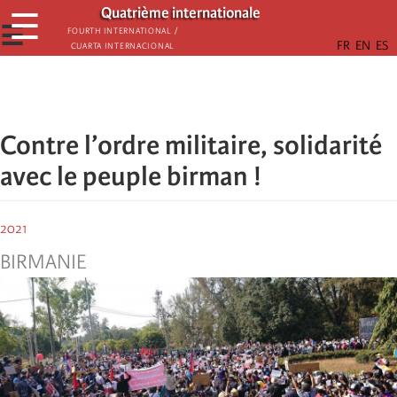
Skip
Quatrième internationale
☰
to
☰
Fourth International /
Cuarta Internacional
main
content
Contre l’ordre militaire, solidarité
avec le peuple birman !
2021
BIRMANIE