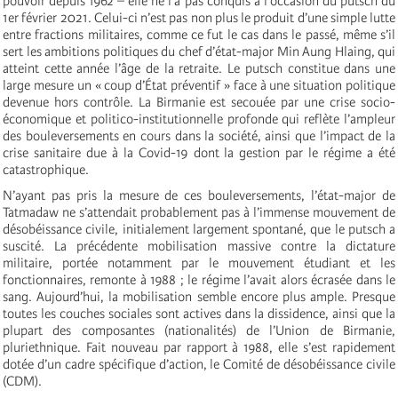
pouvoir depuis 1962 – elle ne l’a pas conquis à l’occasion du putsch du
1er février 2021. Celui-ci n’est pas non plus le produit d’une simple lutte
entre fractions militaires, comme ce fut le cas dans le passé, même s’il
sert les ambitions politiques du chef d’état-major Min Aung Hlaing, qui
atteint cette année l’âge de la retraite. Le putsch constitue dans une
large mesure un « coup d’État préventif » face à une situation politique
devenue hors contrôle. La Birmanie est secouée par une crise socio-
économique et politico-institutionnelle profonde qui reflète l’ampleur
des bouleversements en cours dans la société, ainsi que l’impact de la
crise sanitaire due à la Covid-19 dont la gestion par le régime a été
catastrophique.
N’ayant pas pris la mesure de ces bouleversements, l’état-major de
Tatmadaw ne s’attendait probablement pas à l’immense mouvement de
désobéissance civile, initialement largement spontané, que le putsch a
suscité. La précédente mobilisation massive contre la dictature
militaire, portée notamment par le mouvement étudiant et les
fonctionnaires, remonte à 1988 ; le régime l’avait alors écrasée dans le
sang. Aujourd’hui, la mobilisation semble encore plus ample. Presque
toutes les couches sociales sont actives dans la dissidence, ainsi que la
plupart des composantes (nationalités) de l’Union de Birmanie,
pluriethnique. Fait nouveau par rapport à 1988, elle s’est rapidement
dotée d’un cadre spécifique d’action, le Comité de désobéissance civile
(CDM).