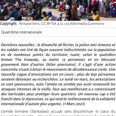
Copyright
Ninjastrikers, CC BY-SA 4.0, via Wikimedia Commons
Quatrième internationale
Dernières nouvelles : le dimanche 28 février, la police anti-émeute et
les soldats ont tiré de façon souvent indiscriminée sur la population
en de nombreux points du territoire, tuant, selon le quotidien
birman
The Irrawady
, au moins 13 personnes et en blessant
gravement bien d’autres (bilan provisoire). Il s’agit d’une action
concertée visant à briser le mouvement de désobéissance civile. Une
nouvelle vague d’arrestations est en cours : plus de 830 personnes
seraient détenues ou recherchées. Le lundi 1
er
mars, les arrestations
se sont poursuivies, mais l’armée ne semble pas avoir renouvelé les
attaques intenses de la veille, face aux
manifestant.e.s
construisant
des barricades pour protéger leurs quartiers. Un nouveau cap a été
franchi dans la répression, ce qui rend le renforcement de la solidarité
internationale d’autant plus urgente. (1 Mars 2021)
L’armée birmane (Tatmadaw) occupe sans discontinuer le cœur du