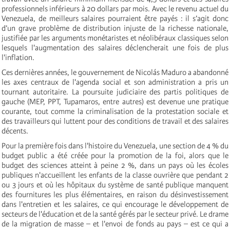
professionnels inférieurs à 20 dollars par mois. Avec le revenu actuel du
Venezuela, de meilleurs salaires pourraient être payés : il s’agit donc
d’un grave problème de distribution injuste de la richesse nationale,
justifiée par les arguments monétaristes et néolibéraux classiques selon
lesquels l'augmentation des salaires déclencherait une fois de plus
l'inflation.
Ces dernières années, le gouvernement de Nicolás Maduro a abandonné
les axes centraux de l'agenda social et son administration a pris un
tournant autoritaire. La poursuite judiciaire des partis politiques de
gauche (MEP, PPT, Tupamaros, entre autres) est devenue une pratique
courante, tout comme la criminalisation de la protestation sociale et
des travailleurs qui luttent pour des conditions de travail et des salaires
décents.
Pour la première fois dans l'histoire du Venezuela, une section de 4 % du
budget public a été créée pour la promotion de la foi, alors que le
budget des sciences atteint à peine 2 %, dans un pays où les écoles
publiques n'accueillent les enfants de la classe ouvrière que pendant 2
ou 3 jours et où les hôpitaux du système de santé publique manquent
des fournitures les plus élémentaires, en raison du désinvestissement
dans l'entretien et les salaires, ce qui encourage le développement de
secteurs de l'éducation et de la santé gérés par le secteur privé. Le drame
de la migration de masse – et l'envoi de fonds au pays – est ce qui a