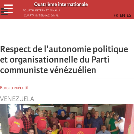
Skip
Quatrième internationale
☰
to
☰
Fourth International /
Cuarta Internacional
main
content
Respect de l'autonomie politique
et organisationnelle du Parti
communiste vénézuélien
Bureau exécutif
VENEZUELA