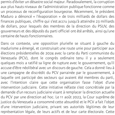
permis d'éviter un désastre social majeur. Paradoxalement, la corruption
aux plus hauts niveaux de l'administration publique fonctionne comme
un processus de reconfiguration bourgeoise. Récemment, le président
Maduro a dénoncé « l’évaporation » de trois milliards de dollars des
finances publiques, chiffre qui s'est accru jusqu'à atteindre 23 milliards
de dollars, pour lesquels des membres de la direction du PSUV, des
gouverneurs et des députés du parti officiel ont été arrêtés, ainsi qu'une
centaine de hauts fonctionnaires.
Dans ce contexte, une opposition plurielle se situant à gauche du
madurisme a émergé, et construisait une route unie pour participer aux
élections présidentielles de 2024 avec la carte du Parti communiste du
Venezuela (PCV), dont le congrès ordinaire tenu il y a seulement
quelques mois a ratifié sa ligne de rupture avec le gouvernement, qu'il
accuse d'être néolibéral avec un discours de gauche. Cela a donné lieu à
une campagne de discrédit du PCV parrainée par le gouvernement, à
laquelle ont participé des secteurs qui avaient été membres du parti,
avec l'intention claire que cette organisation fasse l'objet d'une
intervention judiciaire. Cette initiative néfaste s'est concrétisée par la
demande d'un recours judiciaire visant à remplacer la direction actuelle
du PCV par une direction ad hoc. Le 11 août 2023, la Cour suprême de
justice du Venezuela a consommé cette absurdité et le PCV a fait l'objet
d'une intervention judiciaire, privant ses autorités légitimes de leur
représentation légale, de leurs actifs et de leur carte électorale. Cette