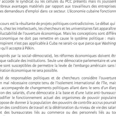
r accorde le syndicat ou les cellules du PCC présents mais ils jouissen
mbreux avantages matériels par rapport aux travailleurs des entreprises
 des demandeurs d’emploi dans ce secteur. L’économie cubaine fonction
cours est la résultante de projets politiques contradictoires. Le débat qui 
, chez les intellectuels, les chercheurs et les universitaires fait apparaît
néluctabilité de l’ouverture économique. Mais les conceptions sont différe
économique ne doit pas remettre en cause le système politique : mais
’inspirent n’est pas applicable à Cuba ne serait-ce que parce que Washin
 qu’il accepte à Pékin.
inspirés par la social-démocratie), les réformes économiques doivent êtr
ique radicale des institutions. Seule une démocratie parlementaire et u
e sont susceptibles de permettre la levée de l’embargo américain sans 
ration économique ne sera possible.
té de responsables politiques et de chercheurs considère l’ouvertu
 mal nécessaire compte tenu de l’isolement international de l’île, ma
t accompagnée de changements politiques allant dans le sens d’un éla
on des salariés, d’une démocratie à la base et d’une lutte anti-bureaucr
odifier le fonctionnement actuel des organismes de pouvoir populaire
uppose de donner à la population des pouvoirs de contrôle accrus pourrai
ion des conditions de travail et la détérioration du niveau de vie des salar
ent des bureaucrates liés au commerce ou des personnels liés au t