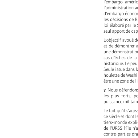
l’embargo améric
l’administration 
d’embargo économiq
les décisions de B
loi élaboré par le
seul apport de cap
L’objectif avoué d
et de démontrer a
une démonstration 
cas d’échec de la 
historique. Le peu
Seule issue dans l
houlette de Washin
être une zone de l
7.
Nous défendons 
les plus forts, 
puissance militai
Le fait qu’il s’agi
ce siècle et dont 
tiers-monde expliq
de l’URSS l’île n
contre-parties dra