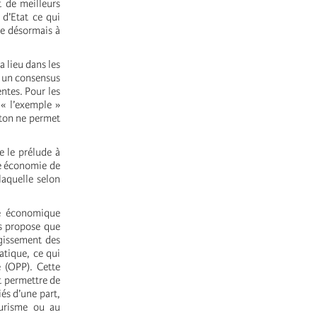
t de meilleurs
 d’Etat ce qui
ne désormais à
a lieu dans les
re un consensus
ntes. Pour les
 « l’exemple »
gton ne permet
e le prélude à
ne économie de
laquelle selon
re économique
is propose que
rgissement des
atique, ce qui
 (OPP). Cette
t permettre de
iés d’une part,
ourisme ou au