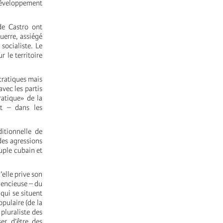
éveloppement
de Castro ont
uerre, assiégé
socialiste. Le
r le territoire
cratiques mais
avec les partis
ratique» de la
t – dans les
itionnelle de
des agressions
uple cubain et
’elle prive son
ilencieuse – du
qui se situent
opulaire (de la
pluraliste des
er d’être des