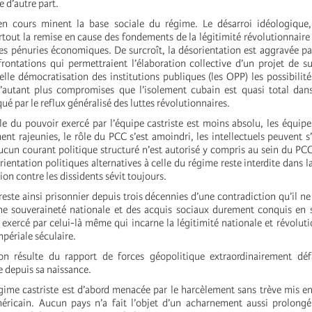
 d’autre part.
n cours minent la base sociale du régime. Le désarroi idéologique,
rtout la remise en cause des fondements de la légitimité révolutionnaire 
les pénuries économiques. De surcroît, la désorientation est aggravée pa
rontations qui permettraient l’élaboration collective d’un projet de 
lle démocratisation des institutions publiques (les OPP) les possibilité
d’autant plus compromises que l’isolement cubain est quasi total dan
ué par le reflux généralisé des luttes révolutionnaires.
e du pouvoir exercé par l’équipe castriste est moins absolu, les équipe
nt rajeunies, le rôle du PCC s’est amoindri, les intellectuels peuvent s
ucun courant politique structuré n’est autorisé y compris au sein du PCC
orientation politiques alternatives à celle du régime reste interdite dans l
ion contre les dissidents sévit toujours.
este ainsi prisonnier depuis trois décennies d’une contradiction qu’il n
ne souveraineté nationale et des acquis sociaux durement conquis en 
 exercé par celui-là même qui incarne la légitimité nationale et révoluti
périale séculaire.
ion résulte du rapport de forces géopolitique extraordinairement déf
e depuis sa naissance.
gime castriste est d’abord menacée par le harcèlement sans trève mis e
ricain. Aucun pays n’a fait l’objet d’un acharnement aussi prolong