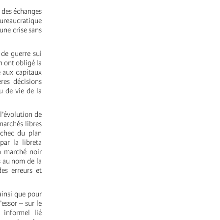
n des échanges
bureaucratique
ne crise sans
de guerre sui
n ont obligé la
e aux capitaux
res décisions
u de vie de la
l’évolution de
marchés libres
’échec du plan
par la libreta
n marché noir
es au nom de la
des erreurs et
ainsi que pour
’essor – sur le
 informel lié