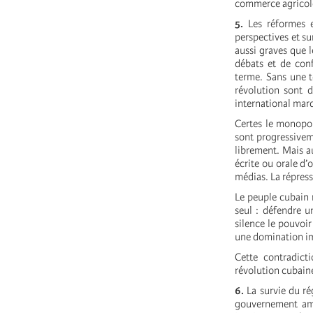
commerce agricole
5.
Les réformes e
perspectives et su
aussi graves que 
débats et de conf
terme. Sans une te
révolution sont 
international marq
Certes le monopol
sont progressiveme
librement. Mais a
écrite ou orale d’
médias. La répress
Le peuple cubain r
seul : défendre u
silence le pouvoir
une domination im
Cette contradict
révolution cubain
6.
La survie du ré
gouvernement amé