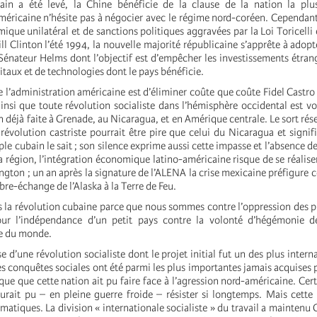
ain a été levé, la Chine bénéficie de la clause de la nation la plus
américaine n’hésite pas à négocier avec le régime nord-coréen. Cependant
ue unilatéral et de sanctions politiques aggravées par la Loi Toricelli 
ill Clinton l’été 1994, la nouvelle majorité républicaine s’apprête à adopt
 Sénateur Helms dont l’objectif est d’empêcher les investissements étrange
itaux et de technologies dont le pays bénéficie.
e l’administration américaine est d’éliminer coûte que coûte Fidel Castro
insi que toute révolution socialiste dans l’hémisphère occidental est vo
déjà faite à Grenade, au Nicaragua, et en Amérique centrale. Le sort rés
révolution castriste pourrait être pire que celui du Nicaragua et signifi
ple cubain le sait ; son silence exprime aussi cette impasse et l’absence d
a région, l’intégration économique latino-américaine risque de se réaliser
gton ; un an après la signature de l’ALENA la crise mexicaine préfigure c
ibre-échange de l’Alaska à la Terre de Feu.
la révolution cubaine parce que nous sommes contre l’oppression des pl
pour l’indépendance d’un petit pays contre la volonté d’hégémonie d
re du monde.
sse d’une révolution socialiste dont le projet initial fut un des plus intern
les conquêtes sociales ont été parmi les plus importantes jamais acquises 
ue que cette nation ait pu faire face à l’agression nord-américaine. Certe
’aurait pu – en pleine guerre froide – résister si longtemps. Mais cette
matiques. La division « internationale socialiste » du travail a maintenu