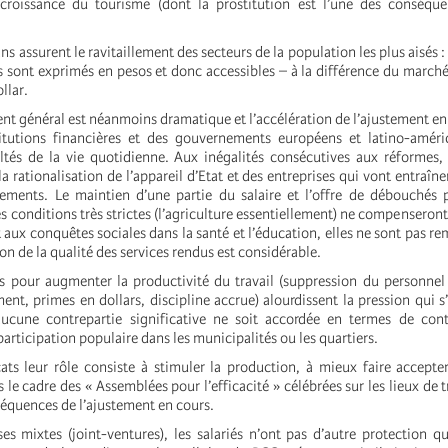
roissance du tourisme (dont la prostitution est l’une des conséque
s assurent le ravitaillement des secteurs de la population les plus aisés : 
ls sont exprimés en pesos et donc accessibles – à la différence du marché
ollar.
t général est néanmoins dramatique et l’accélération de l’ajustement en 
titutions financières et des gouvernements européens et latino-améri
ultés de la vie quotidienne. Aux inégalités consécutives aux réformes, 
 rationalisation de l’appareil d’Etat et des entreprises qui vont entraîne
iements. Le maintien d’une partie du salaire et l’offre de débouchés 
es conditions très strictes (l’agriculture essentiellement) ne compenseront
aux conquêtes sociales dans la santé et l’éducation, elles ne sont pas re
ion de la qualité des services rendus est considérable.
s pour augmenter la productivité du travail (suppression du personnel
ent, primes en dollars, discipline accrue) alourdissent la pression qui s’
aucune contrepartie significative ne soit accordée en termes de cont
participation populaire dans les municipalités ou les quartiers.
ts leur rôle consiste à stimuler la production, à mieux faire accepte
e cadre des « Assemblées pour l’efficacité » célébrées sur les lieux de tr
séquences de l’ajustement en cours.
es mixtes (joint-ventures), les salariés n’ont pas d’autre protection qu