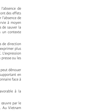
 l’absence de
ont des effets
r l’absence de
survie à moyen
s de sauver la
s un contexte
s de direction
’exprimer plus
. L’expression
a presse ou les
e peut dénouer
supportant en
onnaire face à
avorable à la
n œuvre par le
é. Au Vietnam