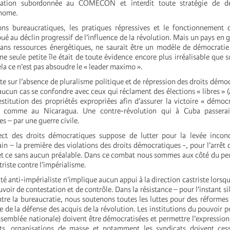
égration subordonnée au COMECON et interdit toute stratégie de d
onome.
ns bureaucratiques, les pratiques répressives et le fonctionnement 
é au déclin progressif de l’influence de la révolution. Mais un pays en g
ans ressources énergétiques, ne saurait être un modèle de démocratie 
e seule petite île était de toute évidence encore plus irréalisable que su
ela ce n’est pas absoudre le « leader maximo ».
te sur l’absence de pluralisme politique et de répression des droits démo
 aucun cas se confondre avec ceux qui réclament des élections « libres » (
estitution des propriétés expropriées afin d’assurer la victoire « démoc
on comme au Nicaragua. Une contre-révolution qui à Cuba passerai
es – par une guerre civile.
ect des droits démocratiques suppose de lutter pour la levée incond
n – la première des violations des droits démocratiques -, pour l’arrêt 
et ce sans aucun préalable. Dans ce combat nous sommes aux côté du pe
triste contre l’impérialisme.
ité anti-impérialiste n’implique aucun appui à la direction castriste lorsqu
voir de contestation et de contrôle. Dans la résistance – pour l’instant s
tre la bureaucratie, nous soutenons toutes les luttes pour des réformes 
e de la défense des acquis de la révolution. Les institutions du pouvoir p
ssemblée nationale) doivent être démocratisées et permettre l’expression 
nts, organisations de masse et notamment les syndicats doivent cess