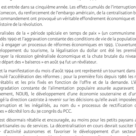
e est entrée dans sa cinquième année. Les effets cumulés de l’interruptio
 Comecon, du renforcement de l’embargo américain, de la centralisation 
 commandement ont provoqué un véritable effondrement économique et u
istoire de la révolution.
ralisées de la « période spéciale en temps de paix » (un communisme 
 dès 1990 et l’aggravation constante des conditions de vie de la populatio
te à engager un processus de réformes économiques en 1993. L’ouvertur
eloppement du tourisme, la légalisation du dollar ont été les premiè
ayer la récession généralisée économique et la chute brutale du nivea
 départ des « balseros » en août 94 fut un révélateur.
et la manifestation du mois d’août 1994 ont représenté un tournant dans 
imulé l’accélération des réformes ; pour la première fois depuis 1986 les 
établis et les prix fixés en fonction de l’offre et de la demande. L
égradation constante de l’alimentation populaire assurée auparavant 
nnement, NDLR), le développement d’une économie souterraine et d’u
igé la direction castriste à revenir sur les décisions qu’elle avait imposé
orruption et les inégalités, au nom du « processus de rectification 
es » décrété lors du 3e congrès du PCC.
e est désormais rétablie et encouragée, au moins pour les petits paysans 
 artisanales ou de services. La décentralisation en cours devrait susciter l
 d’activité autonomes et favoriser le développement d’un secteur