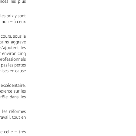
nces les plus
les prix y sont
 noir – à ceux
cours, sous la
cains aggrave
s’ajoutent les
r environ cinq
professionnels
 pas les pertes
mises en cause
 excédentaire,
exerce sur les
rôle dans les
r les réformes
avail, tout en
e celle – très