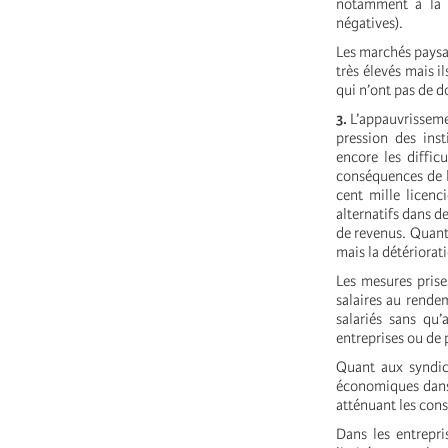
notamment à la c
négatives).
Les marchés paysan
très élevés mais i
qui n’ont pas de d
3.
L’appauvrissemen
pression des ins
encore les diffic
conséquences de la
cent mille licenc
alternatifs dans d
de revenus. Quant 
mais la détériorat
Les mesures prise
salaires au rendem
salariés sans qu’
entreprises ou de 
Quant aux syndica
économiques dans l
atténuant les con
Dans les entrepris