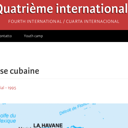
uatrième internationa
Fourth International / Cuarta Internacional
ontatto
Youth camp
rise cubaine
al - 1995