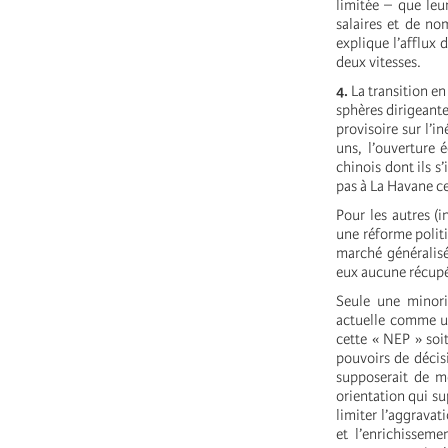
limitée – que leu
salaires et de no
explique l’afflux
deux vitesses.
4.
La transition en 
sphères dirigeantes
provisoire sur l’i
uns, l’ouverture 
chinois dont ils s
pas à La Havane ce
Pour les autres (
une réforme polit
marché généralisé
eux aucune récupé
Seule une minori
actuelle comme un
cette « NEP » soi
pouvoirs de décisi
supposerait de m
orientation qui s
limiter l’aggravat
et l’enrichissem