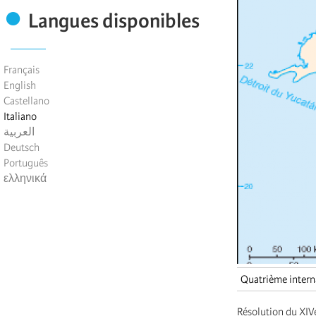
Langues disponibles
Français
English
Castellano
Italiano
العربية
Deutsch
Português
ελληνικά
Quatrième intern
Résolution du XIVe