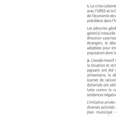
1.
La crise cubain
avec l’URSS et le
de l’économie de
précédent dans l’h
Les pénuries géné
generis) instaurée
direction castris
étrangers, le dév
adoptées pour enr
population dont le
2.
L’exode massif 
la situation et st
paysans ont été r
alimentaire, la d
(carnet de ratio
dollarisés ont obl
lutte contre la c
tendances négativ
L’initiative privé
diverses activités
plan municipal –