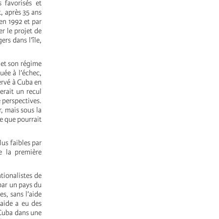
 favorisés et
, après 35 ans
en 1992 et par
er le projet de
rs dans l’île,
 et son régime
uée à l’échec,
ervé à Cuba en
erait un recul
e perspectives.
, mais sous la
e que pourrait
us faibles par
e la première
ationalistes de
par un pays du
s, sans l’aide
 aide a eu des
 Cuba dans une