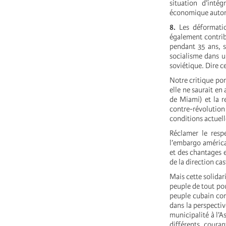
situation d’int
économique aut
8.
Les déformatio
également contribu
pendant 35 ans, s
socialisme dans un
soviétique. Dire c
Notre critique por
elle ne saurait en
de Miami) et la r
contre-révoluti
conditions actuell
Réclamer le resp
l’embargo américai
et des chantages 
de la direction cas
Mais cette solidar
peuple de tout pou
peuple cubain con
dans la perspectiv
municipalité à l’A
différents coura