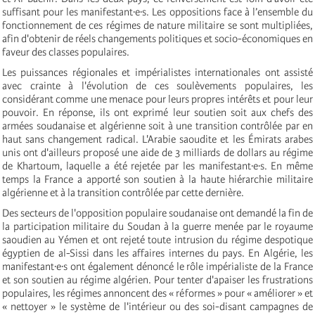
suffisant pour les manifestant·e·s. Les oppositions face à l’ensemble du
fonctionnement de ces régimes de nature militaire se sont multipliées,
afin d'obtenir de réels changements politiques et socio-économiques en
faveur des classes populaires.
Les puissances régionales et impérialistes internationales ont assisté
avec crainte à l'évolution de ces soulèvements populaires, les
considérant comme une menace pour leurs propres intérêts et pour leur
pouvoir. En réponse, ils ont exprimé leur soutien soit aux chefs des
armées soudanaise et algérienne soit à une transition contrôlée par en
haut sans changement radical. L'Arabie saoudite et les Émirats arabes
unis ont d'ailleurs proposé une aide de 3 milliards de dollars au régime
de Khartoum, laquelle a été rejetée par les manifestant·e·s. En même
temps la France a apporté son soutien à la haute hiérarchie militaire
algérienne et à la transition contrôlée par cette dernière.
Des secteurs de l'opposition populaire soudanaise ont demandé la fin de
la participation militaire du Soudan à la guerre menée par le royaume
saoudien au Yémen et ont rejeté toute intrusion du régime despotique
égyptien de al-Sissi dans les affaires internes du pays. En Algérie, les
manifestant·e·s ont également dénoncé le rôle impérialiste de la France
et son soutien au régime algérien. Pour tenter d'apaiser les frustrations
populaires, les régimes annoncent des « réformes » pour « améliorer » et
« nettoyer » le système de l'intérieur ou des soi-disant campagnes de