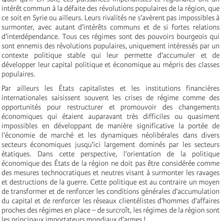
intérêt commun à la défaite des révolutions populaires de la région, que
ce soit en Syrie ou ailleurs. Leurs rivalités ne s’avèrent pas impossibles à
surmonter, avec autant d’intérêts communs et de si fortes relations
d’interdépendance. Tous ces régimes sont des pouvoirs bourgeois qui
sont ennemis des révolutions populaires, uniquement intéressés par un
contexte politique stable qui leur permette d’accumuler et de
développer leur capital politique et économique au mépris des classes
populaires.
Par ailleurs les États capitalistes et les institutions financières
internationales saisissent souvent les crises de régime comme des
opportunités pour restructurer et promouvoir des changements
économiques qui étaient auparavant très difficiles ou quasiment
impossibles en développant de manière significative la portée de
l’économie de marché et les dynamiques néolibérales dans divers
secteurs économiques jusqu'ici largement dominés par les secteurs
étatiques. Dans cette perspective, l’orientation de la politique
économique des États de la région ne doit pas être considérée comme
des mesures technocratiques et neutres visant à surmonter les ravages
et destructions de la guerre. Cette politique est au contraire un moyen
de transformer et de renforcer les conditions générales d’accumulation
du capital et de renforcer les réseaux clientélistes d’hommes d’affaires
proches des régimes en place – de surcroît, les régimes de la région sont
les principaux importateurs mondiaux d’armes !