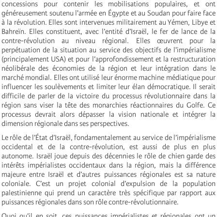
concessions pour contenir les mobilisations populaires, et ont
généreusement soutenu l'armée en Égypte et au Soudan pour faire face
à la révolution. Elles sont intervenues militairement au Yémen, Libye et
Bahreïn. Elles constituent, avec l’entité d’Israël, le fer de lance de la
contre-révolution au niveau régional. Elles œuvrent pour la
perpétuation de la situation au service des objectifs de l'impérialisme
(principalement USA) et pour l’approfondissement et la restructuration
néolibérale des économies de la région et leur intégration dans le
marché mondial. Elles ont utilisé leur énorme machine médiatique pour
influencer les soulèvements et limiter leur élan démocratique. Il serait
difficile de parler de la victoire du processus révolutionnaire dans la
région sans viser la tête des monarchies réactionnaires du Golfe. Ce
processus devrait alors dépasser la vision nationale et intégrer la
dimension régionale dans ses perspectives.
Le rôle de l’État d’Israël, fondamentalement au service de l’impérialisme
occidental et de la contre-révolution, est aussi de plus en plus
autonome. Israël joue depuis des décennies le rôle de chien garde des
intérêts impérialistes occidentaux dans la région, mais la différence
majeure entre Israël et d’autres puissances régionales est sa nature
coloniale. C’est un projet colonial d’expulsion de la population
palestinienne qui prend un caractère très spécifique par rapport aux
puissances régionales dans son rôle contre-révolutionnaire.
Quoi qu’il en soit, ces puissances impérialistes et régionales ont un