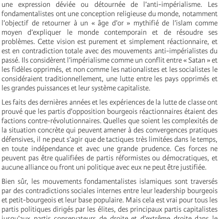
une expression déviée ou détournée de l’anti-impérialisme. Les
fondamentalistes ont une conception religieuse du monde, notamment
l’objectif de retourner à un « âge d’or » mythifié de l’islam comme
moyen d’expliquer le monde contemporain et de résoudre ses
problèmes. Cette vision est purement et simplement réactionnaire, et
est en contradiction totale avec des mouvements anti-impérialistes du
passé. Ils considèrent l’impérialisme comme un conflit entre « Satan » et
les fidèles opprimés, et non comme les nationalistes et les socialistes le
considéraient traditionnellement, une lutte entre les pays opprimés et
les grandes puissances et leur système capitaliste.
Les faits des dernières années et les expériences de la lutte de classe ont
prouvé que les partis d'opposition bourgeois réactionnaires étaient des
factions contre-révolutionnaires. Quelles que soient les complexités de
la situation concrète qui peuvent amener à des convergences pratiques
défensives, il ne peut s’agir que de tactiques très limitées dans le temps,
en toute indépendance et avec une grande prudence. Ces forces ne
peuvent pas être qualifiées de partis réformistes ou démocratiques, et
aucune alliance ou front uni politique avec eux ne peut être justifiée.
Bien sûr, les mouvements fondamentalistes islamiques sont traversés
par des contradictions sociales internes entre leur leadership bourgeois
et petit-bourgeois et leur base populaire. Mais cela est vrai pour tous les
partis politiques dirigés par les élites, des principaux partis capitalistes
jusqu’aux partis conservateurs de droite et d’extrême droite dans le