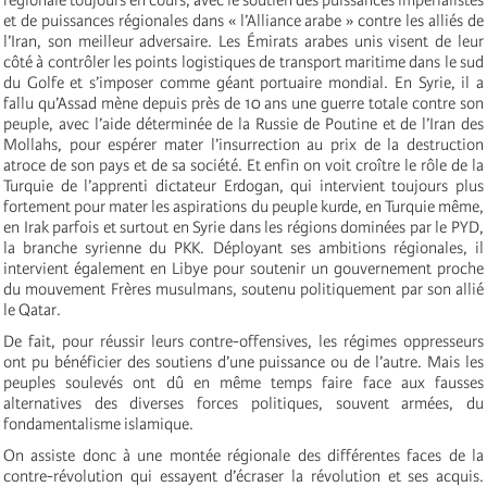
et de puissances régionales dans « l’Alliance arabe » contre les alliés de
l’Iran, son meilleur adversaire.
Les Émirats arabes unis visent de leur
côté à contrôler les points logistiques de transport maritime dans le sud
du Golfe et s’imposer comme géant portuaire mondial.
En Syrie, il a
fallu qu’Assad mène depuis près de 10 ans une guerre totale contre son
peuple, avec l’aide déterminée de la Russie de Poutine et de l’Iran des
Mollahs, pour espérer mater l’insurrection au prix de la destruction
atroce de son pays et de sa société.
Et enfin on voit croître le rôle de la
Turquie de l’apprenti dictateur Erdogan, qui intervient toujours plus
fortement pour mater les aspirations du peuple kurde, en Turquie même,
en Irak parfois et surtout en Syrie dans les régions dominées par le PYD,
la branche syrienne du PKK. Déployant ses ambitions régionales, il
intervient également en Libye pour soutenir un gouvernement proche
du mouvement Frères musulmans, soutenu politiquement par son allié
le Qatar.
De fait, pour réussir leurs contre-offensives, les régimes oppresseurs
ont pu bénéficier des soutiens d’une puissance ou de l’autre. Mais les
peuples soulevés ont dû en même temps faire face aux fausses
alternatives des diverses forces politiques, souvent armées, du
fondamentalisme islamique.
On assiste donc à une montée régionale des différentes faces de la
contre-révolution qui essayent d’écraser la révolution et ses acquis.