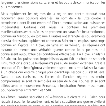
largement les dimensions culturelles et les outils de communication les
plus modernes.
Mais rapidement les régimes de la région ont contre-attaqué pour
recouvrer leurs pouvoirs ébranlés, au nom de « la lutte contre le
terrorisme » dont ils ont emprunté l’instrumentalisation aux puissances
impérialistes. Certains ont réussi à contenir les premières
manifestations avant qu’elles ne prennent un caractère insurrectionnel,
comme au Maroc ou en Jordanie. D’autres ont étranglé les soulèvements
dans la répression, rapidement comme au Bahreïn ou en plusieurs temps
comme en Égypte. En Libye, en Syrie et au Yémen, les régimes ont
assumé de mener une véritable guerre contre leurs peuples, qui
connaissent aujourd’hui des conditions effroyables. En Libye, Khadafi a
été abattu, les puissances impérialistes ayant fait le choix de soutenir
l’insurrection alors que le régime n’a pas eu de soutien extérieur. C’est le
seul cas où l’ancien régime a vraiment disparu, mais pour laisser la place
à un chaos qui enterre chaque jour davantage l’espoir qui s’était levé.
Dans le cas tunisien, les forces de l’ancien régime les moins
compromises se sont rassemblées au sein de Nidaa Tounes et se sont
alliées avec le mouvement Ennahda, d’inspiration Frères musulmans,
pour gouverner entre 2014 et 2018.
Au Yémen, l’Arabie saoudite a dû « évincer » le dictateur Ali Saleh pour
réussir à étouffer le soulèvement, et lui a substitué une guerre civile et
régionale toujours en cours, avec le soutien des puissances impérialistes