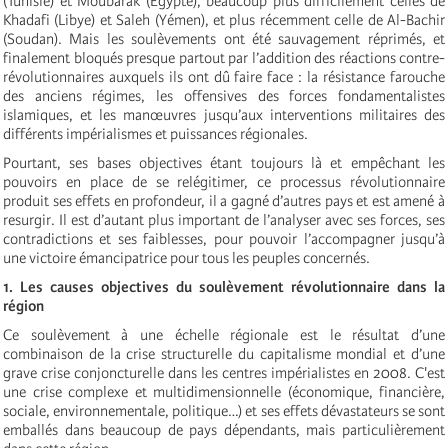
(Tunisie) et Moubarak (Égypte), beaucoup plus difficilement celles de
Khadafi (Libye) et Saleh (Yémen), et plus récemment celle de Al-Bachir
(Soudan). Mais les soulèvements ont été sauvagement réprimés, et
finalement bloqués presque partout par l’addition des réactions contre-
révolutionnaires auxquels ils ont dû faire face : la résistance farouche
des anciens régimes, les offensives des forces fondamentalistes
islamiques, et les manœuvres jusqu’aux interventions militaires des
différents impérialismes et puissances régionales.
Pourtant, ses bases objectives étant toujours là et empêchant les
pouvoirs en place de se relégitimer, ce processus révolutionnaire
produit ses effets en profondeur, il a gagné d’autres pays et est amené à
resurgir. Il est d’autant plus important de l’analyser avec ses forces, ses
contradictions et ses faiblesses, pour pouvoir l’accompagner jusqu’à
une victoire émancipatrice pour tous les peuples concernés.
1. Les causes objectives du soulèvement révolutionnaire dans la
région
Ce soulèvement à une échelle régionale est le résultat d’une
combinaison de la crise structurelle du capitalisme mondial et d’une
grave crise conjoncturelle dans les centres impérialistes en 2008. C'est
une crise complexe et multidimensionnelle (économique, financière,
sociale, environnementale, politique…) et ses effets dévastateurs se sont
emballés dans beaucoup de pays dépendants, mais particulièrement