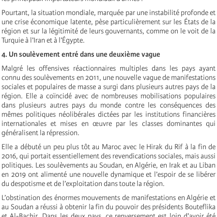
Pourtant, la situation mondiale, marquée par une instabilité profonde et
une crise économique latente, pèse particulièrement sur les États de la
région et sur la légitimité de leurs gouvernants, comme on le voit de la
Turquie à l’Iran et à l’Égypte.
4. Un soulèvement entré dans une deuxième vague
Malgré les offensives réactionnaires multiples dans les pays ayant
connu des soulèvements en 2011, une nouvelle vague de manifestations
sociales et populaires de masse a surgi dans plusieurs autres pays de la
région. Elle a coïncidé avec de nombreuses mobilisations populaires
dans plusieurs autres pays du monde contre les conséquences des
mêmes politiques néolibérales dictées par les institutions financières
internationales et mises en œuvre par les classes dominantes qui
généralisent la répression.
Elle a débuté un peu plus tôt au Maroc avec le Hirak du Rif à la fin de
2016, qui portait essentiellement des revendications sociales, mais aussi
politiques. Les soulèvements au Soudan, en Algérie, en Irak et au Liban
en 2019 ont alimenté une nouvelle dynamique et l’espoir de se libérer
du despotisme et de l’exploitation dans toute la région.
L’obstination des énormes mouvements de manifestations en Algérie et
au Soudan a réussi à obtenir la fin du pouvoir des présidents Bouteflika
et Al-Bachir.
Dans les deux pays, ce renversement est loin d'avoir été