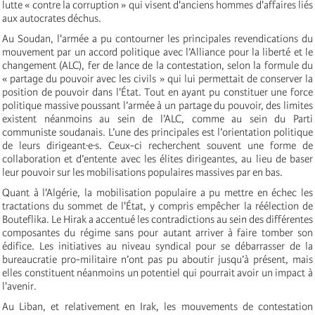
lutte « contre la corruption » qui visent d'anciens hommes d'affaires liés
aux autocrates déchus.
Au Soudan, l'armée a pu contourner les principales revendications du
mouvement par un accord politique avec l’Alliance pour la liberté et le
changement (ALC), fer de lance de la contestation, selon la formule du
« partage du pouvoir avec les civils » qui lui permettait de conserver la
position de pouvoir dans l'État. Tout en ayant pu constituer une force
politique massive poussant l’armée à un partage du pouvoir, des limites
existent néanmoins au sein de l’ALC, comme au sein du Parti
communiste soudanais. L’une des principales est l’orientation politique
de leurs dirigeant·e·s. Ceux-ci recherchent souvent une forme de
collaboration et d’entente avec les élites dirigeantes, au lieu de baser
leur pouvoir sur les mobilisations populaires massives par en bas.
Quant à l'Algérie, la mobilisation populaire a pu mettre en échec les
tractations du sommet de l'État, y compris empêcher la réélection de
Bouteflika. Le Hirak a accentué les contradictions au sein des différentes
composantes du régime sans pour autant arriver à faire tomber son
édifice.
Les initiatives au niveau syndical pour se débarrasser de la
bureaucratie pro-militaire n’ont pas pu aboutir jusqu’à présent, mais
elles constituent néanmoins un potentiel qui pourrait avoir un impact à
l'avenir.
Au Liban, et relativement en Irak, les mouvements de contestation