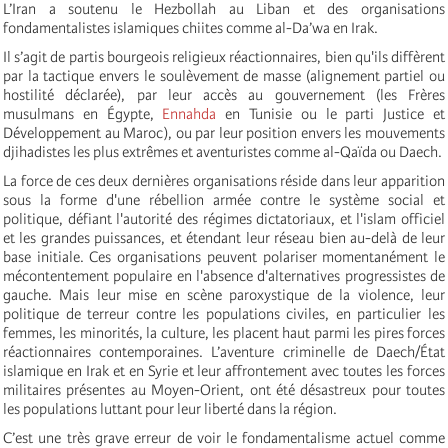
L’Iran a soutenu le Hezbollah au Liban et des organisations
fondamentalistes islamiques chiites comme al-Da’wa en Irak.
Il s’agit de partis bourgeois religieux réactionnaires, bien qu'ils diffèrent
par la tactique envers le soulèvement de masse (alignement partiel ou
hostilité déclarée), par leur accès au gouvernement (les Frères
musulmans en Égypte,
Ennahda
en Tunisie ou le parti Justice et
Développement au Maroc), ou par leur position envers les mouvements
djihadistes les plus extrêmes et aventuristes comme al-Qaïda ou Daech.
La force de ces deux dernières organisations réside dans leur apparition
sous la forme d'une rébellion armée contre le système social et
politique, défiant l'autorité des régimes dictatoriaux, et l'islam officiel
et les grandes puissances, et étendant leur réseau bien au-delà de leur
base initiale. Ces organisations peuvent polariser momentanément le
mécontentement populaire en l'absence d'alternatives progressistes de
gauche. Mais leur mise en scène paroxystique de la violence, leur
politique de terreur contre les populations civiles, en particulier les
femmes, les minorités, la culture, les placent haut parmi les pires forces
réactionnaires contemporaines. L’aventure criminelle de Daech/État
islamique en Irak et en Syrie et leur affrontement avec toutes les forces
militaires présentes au Moyen-Orient, ont été désastreux pour toutes
les populations luttant pour leur liberté dans la région.
C’est une très grave erreur de voir le fondamentalisme actuel comme