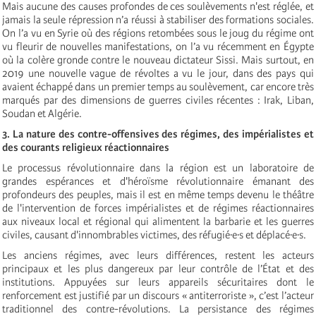
Mais aucune des causes profondes de ces soulèvements n'est réglée, et
jamais la seule répression n’a réussi à stabiliser des formations sociales.
On l’a vu en Syrie où des régions retombées sous le joug du régime ont
vu fleurir de nouvelles manifestations, on l’a vu récemment en Égypte
où la colère gronde contre le nouveau dictateur Sissi. Mais surtout, en
2019 une nouvelle vague de révoltes a vu le jour, dans des pays qui
avaient échappé dans un premier temps au soulèvement, car encore très
marqués par des dimensions de guerres civiles récentes : Irak, Liban,
Soudan et Algérie.
3. La nature des contre-offensives des régimes, des impérialistes et
des courants religieux réactionnaires
Le processus révolutionnaire dans la région est un laboratoire de
grandes espérances et d'héroïsme révolutionnaire émanant des
profondeurs des peuples, mais il est en même temps devenu le théâtre
de l'intervention de forces impérialistes et de régimes réactionnaires
aux niveaux local et régional qui alimentent la barbarie et les guerres
civiles, causant d'innombrables victimes, des réfugié·e·s et déplacé·e·s.
Les anciens régimes, avec leurs différences, restent les acteurs
principaux et les plus dangereux par leur contrôle de l’État et des
institutions. Appuyées sur leurs appareils sécuritaires dont le
renforcement est justifié par un discours « antiterroriste », c’est l’acteur
traditionnel des contre-révolutions. La persistance des régimes