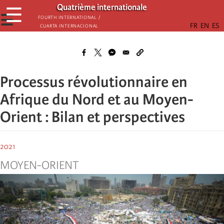
Skip
Quatrième internationale
☰
to
☰
Fourth International /
Cuarta Internacional
main
content
Processus révolutionnaire en
Afrique du Nord et au Moyen-
Orient : Bilan et perspectives
2021
MOYEN-ORIENT