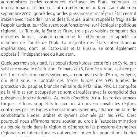
autonomistes kurdes continuent d’effrayer les États régionaux et
internationaux. L’échec cuisant du référendum au Kurdistan irakien en
septembre 2017, ignoré des grandes puissances et maté par l’État central
irakien avec l’aide de l’Iran et de la Turquie, a ainsi rappelé la fragilité de
l’espoir kurde et leur rôle avant tout fonctionnel sur l’échiquier politique
régional. La Turquie, la Syrie et l’Iran, trois pays voisins comptant des
minorités kurdes, avaient condamné le référendum et appelé au
maintien de l’unité de l’Irak. La majorité des États internationaux
impérialistes, dont les États-Unis et la Russie, se sont également
opposés à l’indépendance du Kurdistan.
Quelques mois plus tard, les populations kurdes, cette fois en Syrie, ont
subi une nouvelle désillusion. En mars 2018, l’armée turque, assistée par
des forces réactionnaires syriennes, a conquis la ville d’Afrin, en Syrie,
qui était sous le contrôle des forces kurdes des YPG (unités de
protection du peuple), branche militaire du PYD lié au PKK. La conquête
de la ville et son occupation se sont déroulées avec la complicité des
puissances internationales. Au mois d’octobre 2019, les forces armées
turques et leurs supplétifs locaux ont à nouveau envahi les régions
contrôlées par les Forces démocratiques syriennes, alliance militaire de
combattants kurdes, arabes et syriens dominée par les YPG. C’est
pourquoi nous affirmons notre soutien au droit à l’autodétermination
du peuple kurde dans la région et dénonçons les pressions étrangères
régionales et internationales qui veulent priver les populations kurdes