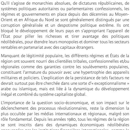
Qu'il s'agisse de monarchies absolues, de dictatures républicaines, de
systèmes politiques autoritaires ou parlementaires confessionnels, les
régimes et gouvernements en place depuis des décennies au Moyen-
Orient et en Afrique du Nord se sont généralement distingués par une
corruption généralisée et un despotisme politique extrême. Ils ont
bloqué le développement de leurs pays en s’appropriant l’appareil de
l'État pour piller les richesses et tirer avantage des politiques
néolibérales, pour étendre leurs monopoles et dominer tous les secteurs
rentables en partenariat avec des capitaux étrangers.
Manquant de légitimité populaire, les différents régimes et États de la
région ont souvent nourri des clientèles tribales, confessionnelles et/ou
régionales comme des garanties contre les soulèvements populaires,
constituant l'armature du pouvoir avec une hypertrophie des appareils
militaires et policiers. L'explication de la persistance de tels facteurs ne
devrait surtout pas être cherchée dans une sorte d’« exceptionnalisme »
arabe ou islamique, mais est liée à la dynamique du développement
inégal et combiné du système capitaliste global.
L’importance de la question socio-économique, et son impact sur le
déclenchement des processus révolutionnaires, reste la dimension la
plus occultée par les médias internationaux et régionaux, malgré son
rôle fondamental.
Depuis les années 1980, tous les régimes de la région
se sont inscrits dans des dynamiques économiques néolibérales