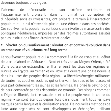
devenues toujours plus aigües.
L’absence de démocratie ou son extrême restriction et
l’appauvrissement croissant, dans un climat de corruption et
d’inégalités sociales croissantes, ont préparé le terrain à l’insurrection
populaire qui ainsi n’attendait plus qu’une étincelle dans ces sociétés.
Ces soulèvements populaires sont donc une révolte de masse contre des
politiques néolibérales, imposées par des régimes autoritaires assistés
par les institutions financières internationales.
2. L’évolution du soulèvement : révolution et contre-révolution dans
un processus révolutionnaire à long terme
Le soulèvement populaire qui a commencé à la fin de 2010 et au début
de 2011, d’abord en Afrique du Nord et très vite au Moyen-Orient, a été
d’une puissance extraordinaire. Il a renversé les têtes des régimes en
Tunisie, en Égypte, au Yémen et en Libye et a ouvert une phase nouvelle
dans les luttes des peuples de la région. Il a libéré les énergies militantes
de toutes les couches sociales qui ont envahi les rues et les places, et
plus particulièrement les jeunes et les femmes. Il a brisé la psychologie
de peur consacrée par des décennies de tyrannie. Des slogans comme :
« Dignité, liberté, justice sociale » et « Le peuple veut la chute du
régime » se sont étendus depuis lors dans quasiment tous les pays
marqués par la langue et la civilisation arabe. De nouvelles méthodes de
lutte auto-organisées se sont développées et échangées, utilisant