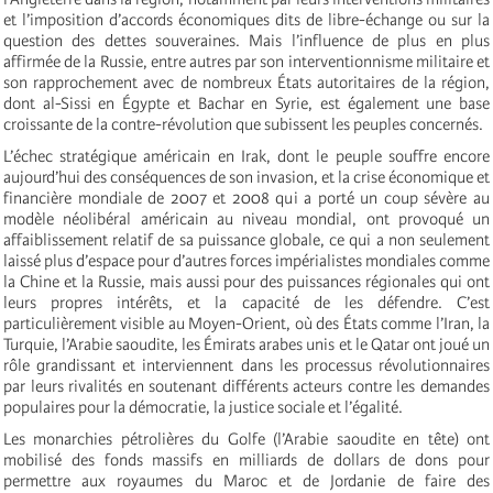
et l’imposition d’accords économiques dits de libre-échange ou sur la
question des dettes souveraines. Mais l’influence de plus en plus
affirmée de la Russie, entre autres par son interventionnisme militaire et
son rapprochement avec de nombreux États autoritaires de la région,
dont al-Sissi en Égypte et Bachar en Syrie, est également une base
croissante de la contre-révolution que subissent les peuples concernés.
L’échec stratégique américain en Irak, dont le peuple souffre encore
aujourd’hui des conséquences de son invasion, et la crise économique et
financière mondiale de 2007 et 2008 qui a porté un coup sévère au
modèle néolibéral américain au niveau mondial, ont provoqué un
affaiblissement relatif de sa puissance globale, ce qui a non seulement
laissé plus d’espace pour d’autres forces impérialistes mondiales comme
la Chine et la Russie, mais aussi pour des puissances régionales qui ont
leurs propres intérêts, et la capacité de les défendre. C’est
particulièrement visible au Moyen-Orient, où des États comme l’Iran, la
Turquie, l’Arabie saoudite, les Émirats arabes unis et le Qatar ont joué un
rôle grandissant et interviennent dans les processus révolutionnaires
par leurs rivalités en soutenant différents acteurs contre les demandes
populaires pour la démocratie, la justice sociale et l’égalité.
Les monarchies pétrolières du Golfe (l’Arabie saoudite en tête) ont
mobilisé des fonds massifs en milliards de dollars de dons pour
permettre aux royaumes du Maroc et de Jordanie de faire des