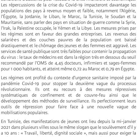
Les répercussions de la crise du Covid-19 impacteront davantage les
populations des pays à revenus moyen et faible, notamment l'Algérie,
l'Égypte, la Jordanie, le Liban, le Maroc, la Tunisie, le Soudan et la
Mauritanie, sans parler des pays en situation de guerre comme la Syrie,
l'Irak, la Palestine occupée, le Yémen et la Libye. Les mesures prises par
les régimes sont en faveur des grandes entreprises. Les revenus des
salarié·e·s et des couches pauvres de la population ont baissé
drastiquement et le chômage des jeunes et des femmes est aggravé. Les
services de santé publique sont très faibles pour contenir la propagation
du virus : le taux de médecins est dans la région très en dessous du seuil
recommandé par l’OMS de 4,45 docteurs, infirmiers et sages-femmes
pour 1 000 habitants, et atteint même 0,72 au Maroc et 0,79 en Égypte.
Les régimes ont profité du contexte d'urgence sanitaire imposé par la
pandémie Covid-19 pour stopper la deuxième vague du processus
révolutionnaire. Ils ont eu recours à des mesures répressives
systématiques de confinement et de couvre-feu ainsi que le
développement des méthodes de surveillance. Ils perfectionnent leurs
outils de répression pour faire face à une nouvelle vague de
mobilisations populaires.
En Tunisie, des manifestations de jeunes ont lieu depuis la mi-janvier
2021 dans plusieurs villes sous le même slogan que le soulèvement d’il y
a 10 ans : « Travail, liberté, dignité sociale », mais aussi pour exiger la