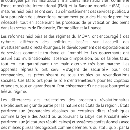
encouragées par les institutions financières internationales, comme le
Fonds monétaire international (FMI) et la Banque mondiale (BM). Les
mesures néolibérales ont servi au démantèlement des services publics, à
la suppression de subventions, notamment pour des biens de première
nécessité, tout en accélérant les processus de privatisation des biens
dans les secteurs de l’industrie, l’immobilier et la finance.
Les réformes néolibérales des régimes du MOAN ont encouragé à des
rythmes différents des politiques basées sur l’accueil des
investissements directs étrangers, le développement des exportations et
de services comme le tourisme et l’immobilier. Les gouvernants ont
assuré aux multinationales l’absence d’imposition, ou de faibles taux,
tout en leur garantissant une main-d’œuvre très bon marché. Les
appareils répressifs ont servi « d’agent de sécurité » pour ces
compagnies, les prémunissant de tous troubles ou revendications
sociales. Ces États ont joué le rôle d’entremetteurs pour les capitaux
étrangers, tout en garantissant l’enrichissement d’une classe bourgeoise
liée au régime.
Les différences des trajectoires des processus révolutionnaires
s’expliquent en grande partie par la nature des États de la région : États
patrimoniaux (monarchies absolues ou certaines dites républiques
comme la Syrie des Assad ou auparavant la Libye des Khadafi) néo-
patrimoniaux (dictatures républicaines) et systèmes confessionnels avec
des milices puissantes agissant comme défenseurs du statu quo ; par la