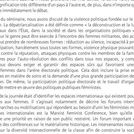
gnification très différente d'un pays à l'autre et, de plus, dans n'importe q
e immédiatement le débat.
du séminaire, nous avons discuté de la violence politique fondée sur le 
n. La dépatriarcalisation a été définie comme « la déconstruction et la lu
aux dans l'État, dans la société et dans les organisations politiques 
ur le genre peut être exercée à l'encontre des femmes militantes, des act
eut prendre de nombreuses formes : réduction au silence, incapacité à 
cipation, harcèlement sous toutes ses formes, violence physique pouvant 
 contre la réputation, attaques physiques contre les membres de la fam
es pour l'auto-résolution des conflits dans tous nos espaces, y com
ous devons exiger et garantir des espaces sûrs qui favorisent un
 femmes dans l'arène électorale politique. Cela doit inclure la prise
s en matière de soins et la demande d'une plus grande participation 
on. De même, la participation politique électorale et le travail d'orga
de mettre en œuvre des politiques publiques féministes.
e la journée était d'identifier les espaces internationaux qui existent po
ves aux femmes. Il s'agissait notamment de décrire les forums intern
marches ou mobilisations qui répondent au besoin d'unir les féministes ma
es internationales est la Marxist Feminist Conference, bien qu'elle 
une priorité en raison de son public restreint. Un forum important e
 des conférences sur le matérialisme historique. Les intervenantes nous 
ur la diversité intersectionnelle de la classe afin de construire la so