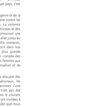
uel pays, c'est
genre et de la
tte contre les
». La violence
ivistes et des
promouvoir une
aller jusqu'au
ille, menaces,
pris dans nos
e plus grande
 en compte des
des femmes aux
nisation et de
ur discuter des
ationaux, les
rxistes. L'une
n'ait pas été
st le courant
ont invitées à
ciété que nous