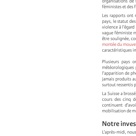
organisations de 
féministes et des
Les rapports ont 
pays, le statut d
violence à l'égar
vague féministe m
être soulignée, co
montée du mouve
caractéristiques 
Plusieurs pays o
météorologiques p
l'apparition de p
jamais produits a
surtout ressentis 
La Suisse a bross
cours des cinq de
continuent d'avo
mobilisation de ma
Notre inve
L'après-midi, nous