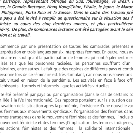
participé, représentant l'Afrique du Sud, l'Allemagne, le Brésil,
nce, la Grande-Bretagne, Hong Kong/Chine, l'Italie, le Japon, le Maro
 Philippines, Porto Rico et la Suisse. Dans le cadre des travaux pré
e pays a été invité à remplir un questionnaire sur la situation des
iste au cours des cinq dernières années, et plus particulièrem
-19. De plus, de nombreuses lectures ont été partagées avant le sémi
sion et le travail.
commencé par une présentation de toutes les camarades présentes 
terprétation en trois langues par six interprètes femmes. En outre, nous a
éminaire en soulignant la participation de femmes qui sont également me
lisés tels que les personnes racisées, les personnes souffrant d'un 
naires, entre autres. Le fait que des copines de différents pays et conti
ersonne lors de ce séminaire est très stimulant, car nous nous souvenons 
ait virtuel en raison de la pandémie. Les activités en face à face off
chissants - formels et informels - que les activités virtuelles.
ite été présenté par pays ou par organisation (dans le cas de certains p
 liée à la IVe Internationale). Ces rapports portaient sur la situation d
ravation de la situation après la pandémie, l'existence d'une nouvelle va
 des femmes aux mouvements syndicaux, l'organisation des femmes dans
emmes transgenres dans le mouvement féministe et des femmes, l'inclus
mouvement féministe et des femmes ;l'implication des femmes indigènes
es actions féministes et des femmes ; la solidarité internationale 