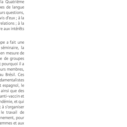
 la Quatrième
pes de langue
eurs questions,
is d'eux ; à la
elations ; à la
e aux intérêts
upe a fait une
séminaire, la
é en mesure de
nce de groupes
t pourquoi il a
leurs membres,
au Brésil. Ces
damentalistes
t espagnol, le
ainsi que des
anti-vaccin et
ndémie, et qui
t à s'organiser
le travail de
ernement, pour
 femmes et aux