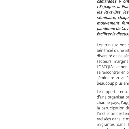
camarades y ont 
l'Espagne, la Fra
les Pays-Bas, les
séminaire, chaqu
mouvement fémin
pandémie de Covid
faciliter la discus
Les travaux ont 
bénéficié d'une in
diversité de ce s
secteurs margina
LGBTQIA+ et non-bi
se rencontrer en p
séminaire 2021 ét
beaucoup plus enri
Le rapport a ensu
d'une organisation
chaque pays, l'agg
la participation
l'inclusion des f
racisées dans le 
migrantes dans l