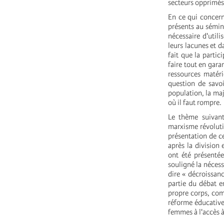
secteurs opprimés
En ce qui concern
présents au sémina
nécessaire d'util
leurs lacunes et d
fait que la parti
faire tout en gara
ressources matéri
question de savoi
population, la maj
où il faut rompre.
Le thème suivant
marxisme révolutio
présentation de c
après la division
ont été présenté
souligné la nécessi
dire « décroissanc
partie du débat en
propre corps, com
réforme éducative 
femmes à l'accès à 