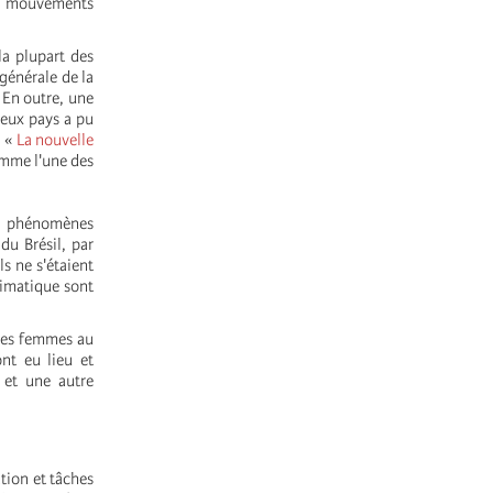
ux mouvements
la plupart des
générale de la
 En outre, une
reux pays a pu
9
«
La nouvelle
omme l'une des
es phénomènes
du Brésil, par
s ne s'étaient
limatique sont
 des femmes au
nt eu lieu et
 et une autre
tion et tâches