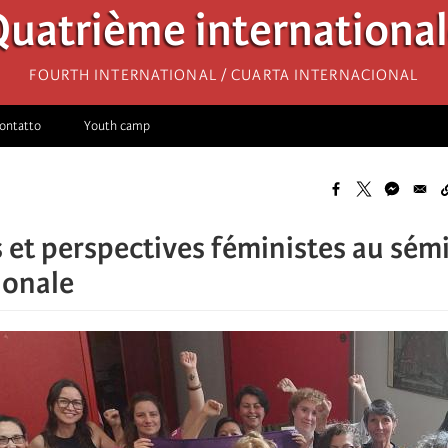
uatrième internationa
Fourth International / Cuarta Internacional
ontatto
Youth camp
 et perspectives féministes au sém
ionale