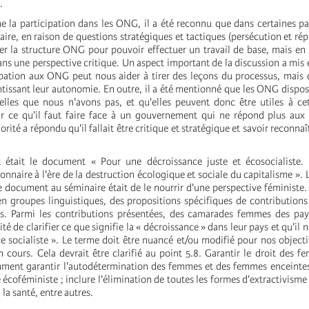
.
e la participation dans les ONG, il a été reconnu que dans certaines pa
ire, en raison de questions stratégiques et tactiques (persécution et répr
iser la structure ONG pour pouvoir effectuer un travail de base, mais en
ans une perspective critique. Un aspect important de la discussion a mis 
cipation aux ONG peut nous aider à tirer des leçons du processus, mais q
ntissant leur autonomie. En outre, il a été mentionné que les ONG dispos
elles que nous n'avons pas, et qu'elles peuvent donc être utiles à cet
r ce qu'il faut faire face à un gouvernement qui ne répond plus aux 
orité a répondu qu'il fallait être critique et stratégique et savoir reconn
 était le document « Pour une décroissance juste et écosocialiste.
nnaire à l'ère de la destruction écologique et sociale du capitalisme ». L
e document au séminaire était de le nourrir d'une perspective féministe.
 en groupes linguistiques, des propositions spécifiques de contributio
es. Parmi les contributions présentées, des camarades femmes des pa
té de clarifier ce que signifie la « décroissance » dans leur pays et qu'il n
e socialiste ». Le terme doit être nuancé et/ou modifié pour nos objectif
 cours. Cela devrait être clarifié au point 5.8. Garantir le droit des f
ment garantir l'autodétermination des femmes et des femmes enceintes
écoféministe ; inclure l'élimination de toutes les formes d'extractivisme 
la santé, entre autres.