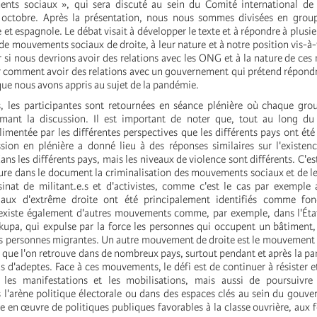
nts sociaux », qui sera discuté au sein du Comité international de
n octobre. Après la présentation, nous nous sommes divisées en grou
e et espagnole. Le débat visait à développer le texte et à répondre à plusi
e de mouvements sociaux de droite, à leur nature et à notre position vis-à-v
 si nous devrions avoir des relations avec les ONG et à la nature de ces r
r comment avoir des relations avec un gouvernement qui prétend répondr
que nous avons appris au sujet de la pandémie.
, les participantes sont retournées en séance plénière où chaque gro
umant la discussion. Il est important de noter que, tout au long du 
limentée par les différentes perspectives que les différents pays ont ét
ssion en plénière a donné lieu à des réponses similaires sur l'existe
ans les différents pays, mais les niveaux de violence sont différents. C'es
lure dans le document la criminalisation des mouvements sociaux et de 
sinat de militant.e.s et d'activistes, comme c'est le cas par exemple 
aux d'extrême droite ont été principalement identifiés comme fon
l existe également d'autres mouvements comme, par exemple, dans l'Éta
a, qui expulse par la force les personnes qui occupent un bâtiment, 
es personnes migrantes. Un autre mouvement de droite est le mouvement 
 que l'on retrouve dans de nombreux pays, surtout pendant et après la pa
us d'adeptes. Face à ces mouvements, le défi est de continuer à résister e
 les manifestations et les mobilisations, mais aussi de poursuivre 
s l'arène politique électorale ou dans des espaces clés au sein du gouv
se en œuvre de politiques publiques favorables à la classe ouvrière, aux