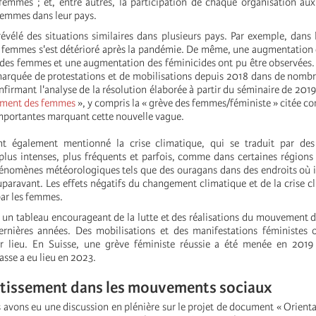
femmes ; et, entre autres, la participation de chaque organisation a
 femmes dans leur pays.
révélé des situations similaires dans plusieurs pays. Par exemple, dans 
es femmes s'est détérioré après la pandémie. De même, une augmentation 
d des femmes et une augmentation des féminicides ont pu être observées.
arquée de protestations et de mobilisations depuis 2018 dans de nomb
nfirmant l'analyse de la résolution élaborée à partir du séminaire de 201
ment des femmes
»
, y compris la « grève des femmes/féministe » citée c
importantes marquant cette nouvelle vague.
nt également mentionné la crise climatique, qui se traduit par d
lus intenses, plus fréquents et parfois, comme dans certaines régions 
hénomènes météorologiques tels que des ouragans dans des endroits où il
uparavant. Les effets négatifs du changement climatique et de la crise c
par les femmes.
é un tableau encourageant de la lutte et des réalisations du mouvement
rnières années. Des mobilisations et des manifestations féministes o
ir lieu. En Suisse, une grève féministe réussie a été menée en 2019
sse a eu lieu en 2023.
stissement dans les mouvements sociaux
 avons eu une discussion en plénière sur le projet de document « Orienta