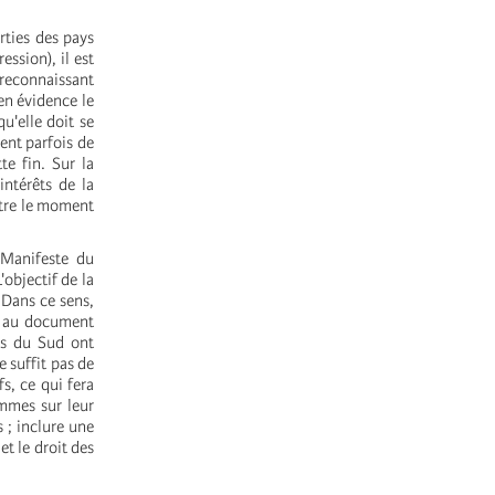
rties des pays
ession), il est
 reconnaissant
en évidence le
u'elle doit se
ent parfois de
te fin. Sur la
intérêts de la
aître le moment
 Manifeste du
'objectif de la
 Dans ce sens,
ns au document
ys du Sud ont
e suffit pas de
s, ce qui fera
emmes sur leur
 ; inclure une
et le droit des