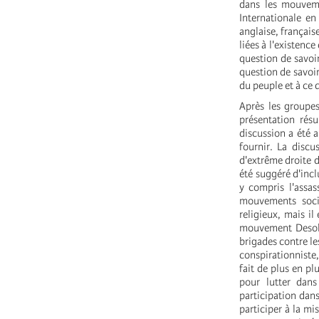
dans les mouveme
Internationale e
anglaise, français
liées à l'existenc
question de savoir
question de savoi
du peuple et à ce 
Après les groupes
présentation rés
discussion a été a
fournir. La discu
d'extrême droite d
été suggéré d'inc
y compris l'assas
mouvements soci
religieux, mais i
mouvement Desokup
brigades contre l
conspirationniste,
fait de plus en pl
pour lutter dans
participation dan
participer à la mi