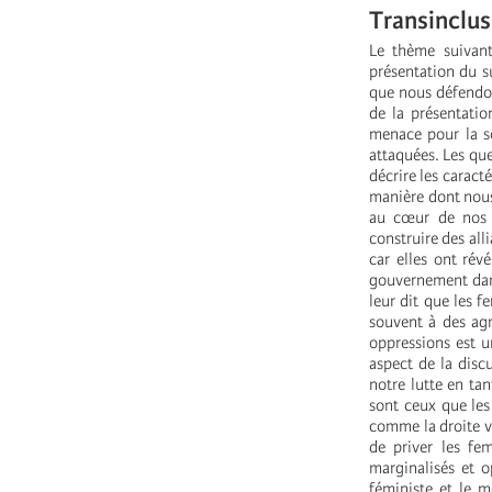
Transinclus
Le thème suivan
présentation du su
que nous défendon
de la présentatio
menace pour la so
attaquées. Les que
décrire les carac
manière dont nous
au cœur de nos 
construire des all
car elles ont rév
gouvernement dans
leur dit que les 
souvent à des agr
oppressions est u
aspect de la disc
notre lutte en tan
sont ceux que les
comme la droite ve
de priver les fem
marginalisés et 
féministe et le 