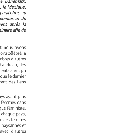
 le Danemark,
c, le Mexique,
paratoires au
 femmes et du
ent après la
naire afin de
et nous avons
vons célébré la
mbres d'autres
handicap, les
nents aient pu
que le dernier
rent des liens
ays ayant plus
es femmes dans
gue féministe,
 chaque pays,
ion des femmes
, paysannes et
avec d'autres