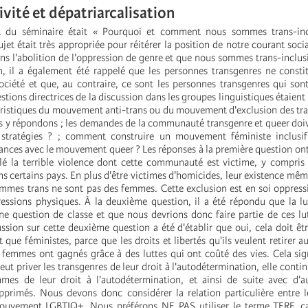
ivité et dépatriarcalisation
t du séminaire était « Pourquoi et comment nous sommes trans-inc
jet était très appropriée pour réitérer la position de notre courant socia
s l'abolition de l'oppression de genre et que nous sommes trans-inclus
n, il a également été rappelé que les personnes transgenres ne const
ciété et que, au contraire, ce sont les personnes transgenres qui so
stions directrices de la discussion dans les groupes linguistiques étaient 
téristiques du mouvement anti-trans ou du mouvement d'exclusion des tra
 y répondons ; les demandes de la communauté transgenre et queer doiv
stratégies ? ; comment construire un mouvement féministe inclusi
iances avec le mouvement queer ? Les réponses à la première question ont é
élé la terrible violence dont cette communauté est victime, y compris
 certains pays. En plus d'être victimes d'homicides, leur existence même
femmes trans ne sont pas des femmes. Cette exclusion est en soi oppress
essions physiques. À la deuxième question, il a été répondu que la lu
ne question de classe et que nous devrions donc faire partie de ces lu
ussion sur cette deuxième question a été d'établir que oui, cela doit ê
t que féministes, parce que les droits et libertés qu'ils veulent retirer 
 femmes ont gagnés grâce à des luttes qui ont coûté des vies. Cela sig
ut priver les transgenres de leur droit à l'autodétermination, elle contin
mes de leur droit à l'autodétermination, et ainsi de suite avec d'au
opprimés. Nous devons donc considérer la relation particulière entre
mouvement LGBTIQ+. Nous préférons NE PAS utiliser le terme TERF, ca