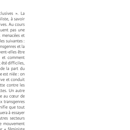
lusives ». La
liste, à savoir
ives. Au cours
ituent pas une
nt menacées et
les suivantes :
nsgenres et la
ent-elles être
f et comment
té difficiles,
 de la part du
 est niée : on
ive et conduit
tte contre les
ttes. Un autre
tre au cœur de
aux transgenres
nifie que tout
uera à essayer
tres secteurs
 le mouvement
r « féministe