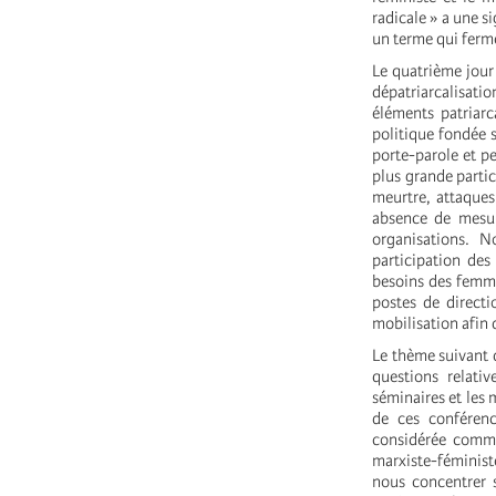
radicale » a une si
un terme qui ferm
Le quatrième jour 
dépatriarcalisatio
éléments patriarc
politique fondée s
porte-parole et p
plus grande parti
meurtre, attaques
absence de mesur
organisations. N
participation des
besoins des femme
postes de directi
mobilisation afin 
Le thème suivant d
questions relati
séminaires et les 
de ces conférenc
considérée comme 
marxiste-féministe
nous concentrer s