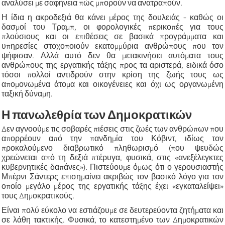
αναλύσει με σαφήνεια πώς μπορούν να ανατραπούν.
Η ίδια η ακροδεξιά θα κάνει μέρος της δουλειάς - καθώς οι
δασμοί του Τραμπ, οι φορολογικές περικοπές για τους
πλούσιους και οι επιθέσεις σε βασικά προγράμματα και
υπηρεσίες στοχοποιούν εκατομμύρια ανθρώπους που τον
ψήφισαν. Αλλά αυτό δεν θα μετακινήσει αυτόματα τους
ανθρώπους της εργατικής τάξης προς τα αριστερά, ειδικά όσο
τόσοι πολλοί αντιδρούν στην κρίση της ζωής τους ως
απομονωμένα άτομα και οικογένειες και όχι ως οργανωμένη
ταξική δύναμη.
Η πανωλεθρία των Δημοκρατικών
Δεν αγνοούμε τις σοβαρές πιέσεις στις ζωές των ανθρώπων που
απορρέουν από την πανδημία του Κόβιντ, ιδίως τον
προκαλούμενο διαβρωτικό πληθωρισμό (που ψευδώς
χρεώνεται από τη δεξιά πτέρυγα, φυσικά, στις «ανεξέλεγκτες
κυβερνητικές δαπάνες»). Πιστεύουμε όμως ότι ο γερουσιαστής
Μπέρνι Σάντερς επισημαίνει ακριβώς τον βασικό λόγο για τον
οποίο μεγάλο μέρος της εργατικής τάξης έχει «εγκαταλείψει»
τους Δημοκρατικούς.
Είναι πολύ εύκολο να εστιάζουμε σε δευτερεύοντα ζητήματα και
σε λάθη τακτικής. Φυσικά, το κατεστημένο των Δημοκρατικών