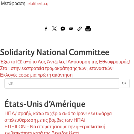
Μετάφραση:
elaliberta.gr
Solidarity National Committee
Έξω το ICE από το Λος Άντζελες! Απόσυρση της Εθνοφρουράς!
Στοπ στην εκστρατεία τρομοκράτησης των μεταναστών!
Εκλογές 2024: μια πρώτη απάντηση
OK
OK
États-Unis d’Amérique
ΗΠΑ/Ισραήλ, κάτω τα χέρια από το Ιράν! Δεν υπάρχει
απελευθέρωση με τις βόμβες των ΗΠΑ!
ΕΠΕΙΓΟΝ – Να σταματήσουμε την ιμπεριαλιστική
επιθετικότητα κατά της Βενεζουέλας!