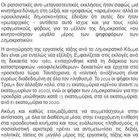
Οι ρατσιστικές αντι-μεταναστευτικές εκκλήσεις ήταν σαφώς μια
κινητήρια δύναμη στη Δεξιά, και προφανώς παραμένουν, αλλά οι
προεκλογικές δημοσκοπήσεις έδειξαν ότι αυτές δεν ήταν
πρωταρχικές – αντίθετα αυτό ίσχυε και για τους πολύ
πραγματικούς φόβους για το μέλλον της δημοκρατίας που
κινητοποίησαν μεγάλο μέρος των ψηφοφόρων των
Δημοκρατικών.
Η αποχώρηση της εργατικής τάξης από το Δημοκρατικό Κόμμα
δεν είναι μια εντελώς νέα εξέλιξη. Εμφανίζεται στις εκλογές από
τη δεκαετία του 1980, επιταχύνθηκε κατά τη διάρκεια των
καταστροφικών «νεοφιλελεύθερων» δεκαετιών και έρχεται στο
προσκήνιο τώρα. Ταυτόχρονα, η πολιτική αποξένωση είναι
ευρέως διαδεδομένη σε όλο τον πληθυσμό. Το 2024 οι ψήφοι του
Τραμπ δεν άλλαξαν πολύ, στα 72 εκατομμύρια περίπου (έναντι 74
εκατομμυρίων το 2020), ενώ οι ψήφοι των Δημοκρατικών για την
προεδρία μειώθηκαν κατά 13 εκατομμύρια, στα 68 εκατομμύρια,
από 81 εκατομμύρια το 2020.
Ακόμη και καθώς ετοιμαζόμαστε να συμμετάσχουμε στην
αντίσταση, με όλα τα διαθέσιμα μέσα, στην επερχόμενη επίθεση
στα προοδευτικά κινήματα και τους ευάλωτους πληθυσμούς, η
σοσιαλιστική αριστερά πρέπει να αντιμετωπίσει τις δεξιές
πολιτικές τάσεις σε μεγάλο μέρος της εργατικής τάξης και να