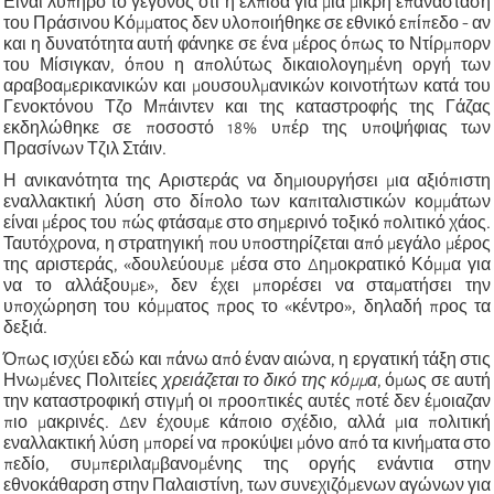
Είναι λυπηρό το γεγονός ότι η ελπίδα για μια μικρή επανάσταση
του Πράσινου Κόμματος δεν υλοποιήθηκε σε εθνικό επίπεδο - αν
και η δυνατότητα αυτή φάνηκε σε ένα μέρος όπως το Ντίρμπορν
του Μίσιγκαν, όπου η απολύτως δικαιολογημένη οργή των
αραβοαμερικανικών και μουσουλμανικών κοινοτήτων κατά του
Γενοκτόνου Τζο Μπάιντεν και της καταστροφής της Γάζας
εκδηλώθηκε σε ποσοστό 18% υπέρ της υποψήφιας των
Πρασίνων Τζιλ Στάιν.
Η ανικανότητα της Αριστεράς να δημιουργήσει μια αξιόπιστη
εναλλακτική λύση στο δίπολο των καπιταλιστικών κομμάτων
είναι μέρος του πώς φτάσαμε στο σημερινό τοξικό πολιτικό χάος.
Ταυτόχρονα, η στρατηγική που υποστηρίζεται από μεγάλο μέρος
της αριστεράς, «δουλεύουμε μέσα στο Δημοκρατικό Κόμμα για
να το αλλάξουμε», δεν έχει μπορέσει να σταματήσει την
υποχώρηση του κόμματος προς το «κέντρο», δηλαδή προς τα
δεξιά.
Όπως ισχύει εδώ και πάνω από έναν αιώνα, η εργατική τάξη στις
Ηνωμένες Πολιτείες
χρειάζεται το δικό της κόμμα
, όμως σε αυτή
την καταστροφική στιγμή οι προοπτικές αυτές ποτέ δεν έμοιαζαν
πιο μακρινές. Δεν έχουμε κάποιο σχέδιο, αλλά μια πολιτική
εναλλακτική λύση μπορεί να προκύψει μόνο από τα κινήματα στο
πεδίο, συμπεριλαμβανομένης της οργής ενάντια στην
εθνοκάθαρση στην Παλαιστίνη, των συνεχιζόμενων αγώνων για