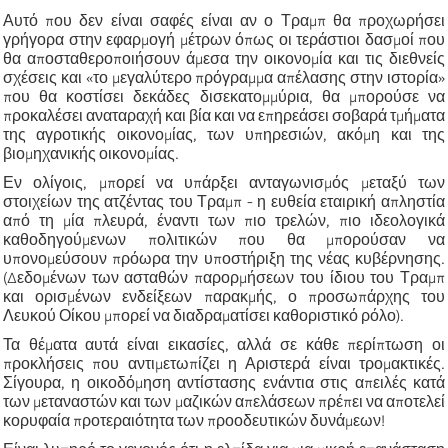
Αυτό που δεν είναι σαφές είναι αν ο Τραμπ θα προχωρήσει
γρήγορα στην εφαρμογή μέτρων όπως οι τεράστιοι δασμοί που
θα αποσταθεροποιήσουν άμεσα την οικονομία και τις διεθνείς
σχέσεις και «το μεγαλύτερο πρόγραμμα απέλασης στην ιστορία»
που θα κοστίσει δεκάδες δισεκατομμύρια, θα μπορούσε να
προκαλέσει αναταραχή και βία και να επηρεάσει σοβαρά τμήματα
της αγροτικής οικονομίας, των υπηρεσιών, ακόμη και της
βιομηχανικής οικονομίας.
Εν ολίγοις, μπορεί να υπάρξει ανταγωνισμός μεταξύ των
στοιχείων της ατζέντας του Τραμπ - η ευθεία εταιρική απληστία
από τη μία πλευρά, έναντι των πιο τρελών, πιο ιδεολογικά
καθοδηγούμενων πολιτικών που θα μπορούσαν να
υπονομεύσουν πρόωρα την υποστήριξη της νέας κυβέρνησης.
(Δεδομένων των ασταθών παρορμήσεων του ίδιου του Τραμπ
και ορισμένων ενδείξεων παρακμής, ο προσωπάρχης του
Λευκού Οίκου μπορεί να διαδραματίσει καθοριστικό ρόλο).
Τα θέματα αυτά είναι εικασίες, αλλά σε κάθε περίπτωση οι
προκλήσεις που αντιμετωπίζει η Αριστερά είναι τρομακτικές.
Σίγουρα, η οικοδόμηση αντίστασης ενάντια στις απειλές κατά
των μεταναστών και των μαζικών απελάσεων πρέπει να αποτελεί
κορυφαία προτεραιότητα των προοδευτικών δυνάμεων!