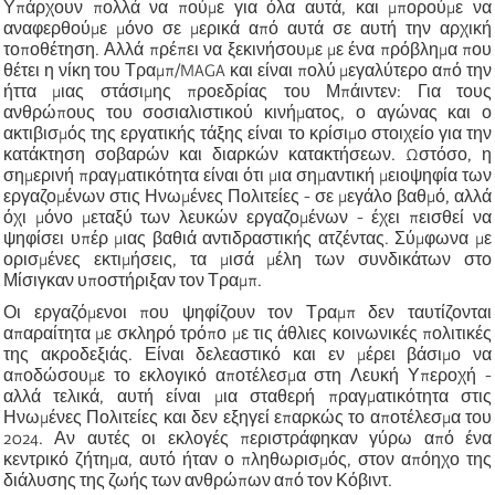
Υπάρχουν πολλά να πούμε για όλα αυτά, και μπορούμε να
αναφερθούμε μόνο σε μερικά από αυτά σε αυτή την αρχική
τοποθέτηση. Αλλά πρέπει να ξεκινήσουμε με ένα πρόβλημα που
θέτει η νίκη του Τραμπ/MAGA και είναι πολύ μεγαλύτερο από την
ήττα μιας στάσιμης προεδρίας του Μπάιντεν: Για τους
ανθρώπους του σοσιαλιστικού κινήματος, ο αγώνας και ο
ακτιβισμός της εργατικής τάξης είναι το κρίσιμο στοιχείο για την
κατάκτηση σοβαρών και διαρκών κατακτήσεων. Ωστόσο, η
σημερινή πραγματικότητα είναι ότι μια σημαντική μειοψηφία των
εργαζομένων στις Ηνωμένες Πολιτείες - σε μεγάλο βαθμό, αλλά
όχι μόνο μεταξύ των λευκών εργαζομένων - έχει πεισθεί να
ψηφίσει υπέρ μιας βαθιά αντιδραστικής ατζέντας. Σύμφωνα με
ορισμένες εκτιμήσεις, τα μισά μέλη των συνδικάτων στο
Μίσιγκαν υποστήριξαν τον Τραμπ.
Οι εργαζόμενοι που ψηφίζουν τον Τραμπ δεν ταυτίζονται
απαραίτητα με σκληρό τρόπο με τις άθλιες κοινωνικές πολιτικές
της ακροδεξιάς. Είναι δελεαστικό και εν μέρει βάσιμο να
αποδώσουμε το εκλογικό αποτέλεσμα στη Λευκή Υπεροχή -
αλλά τελικά, αυτή είναι μια σταθερή πραγματικότητα στις
Ηνωμένες Πολιτείες και δεν εξηγεί επαρκώς το αποτέλεσμα του
2024. Αν αυτές οι εκλογές περιστράφηκαν γύρω από ένα
κεντρικό ζήτημα, αυτό ήταν ο πληθωρισμός, στον απόηχο της
διάλυσης της ζωής των ανθρώπων από τον Κόβιντ.