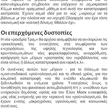
καλοπληρωμένοι σύμβουλοι που ελέγχουν το Δημοκρατικό
Κόμμα κανένα πραγματικό μάθημα από αυτή την καταστροφική
εκστρατεία; Έχουν καμιά ιδέα για το πώς μπορούμε να τα
βάλουμε με την ολοένα και πιο ισχυρή Ολιγαρχία που έχει τόση
οικονομική και πολιτική δύναμη; Μάλλον όχι
».
Οι επερχόμενες δυστοπίες
Η νέα προεδρία Τραμπ θα αρχίσει αναμφίβολα να εκπληρώνει τις
προεκλογικές του υποσχέσεις στα συμφέροντα των
επιχειρήσεων, της υψηλής τεχνολογίας και των
κρυπτονομισμάτων: νέες φοροελαφρύνσεις, απορρύθμιση,
κατάργηση των μέτρων προστασίας του περιβάλλοντος που
είναι ούτως ή άλλως καταστροφικά ανεπαρκή κ.λπ.
Οι συνέπειες αυτών των μέτρων - για το έλλειμμα του
ομοσπονδιακού προϋπολογισμού και το εθνικό χρέος, για την
κλιματική καταστροφή που θα επέλθει κλιμακωτά- θα
ξεδιπλωθούν τα επόμενα χρόνια. Υποσχέσεις όπως η
τοποθέτηση του φανατικού αντιεμβολιαστή RFK Jr. υπεύθυνο των
υπηρεσιών δημόσιας υγείας και του Έλον Μασκ επικεφαλής
μιας νέας επιτροπής για την περικοπή του προϋπολογισμού, θα
έχουν επίσης μακροχρόνιες υγειονομικές και κοινωνικές
συνέπειες.