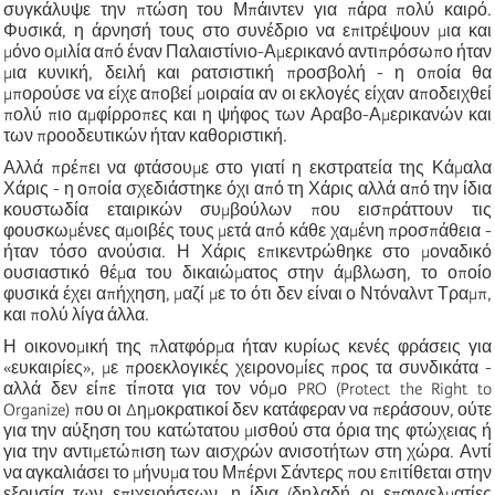
συγκάλυψε την πτώση του Μπάιντεν για πάρα πολύ καιρό.
Φυσικά, η άρνησή τους στο συνέδριο να επιτρέψουν μια και
μόνο ομιλία από έναν Παλαιστίνιο-Αμερικανό αντιπρόσωπο ήταν
μια κυνική, δειλή και ρατσιστική προσβολή - η οποία θα
μπορούσε να είχε αποβεί μοιραία αν οι εκλογές είχαν αποδειχθεί
πολύ πιο αμφίρροπες και η ψήφος των Αραβο-Αμερικανών και
των προοδευτικών ήταν καθοριστική.
Αλλά πρέπει να φτάσουμε στο γιατί η εκστρατεία της Κάμαλα
Χάρις - η οποία σχεδιάστηκε όχι από τη Χάρις αλλά από την ίδια
κουστωδία εταιρικών συμβούλων που εισπράττουν τις
φουσκωμένες αμοιβές τους μετά από κάθε χαμένη προσπάθεια -
ήταν τόσο ανούσια. Η Χάρις επικεντρώθηκε στο μοναδικό
ουσιαστικό θέμα του δικαιώματος στην άμβλωση, το οποίο
φυσικά έχει απήχηση, μαζί με το ότι δεν είναι ο Ντόναλντ Τραμπ,
και πολύ λίγα άλλα.
Η οικονομική της πλατφόρμα ήταν κυρίως κενές φράσεις για
«ευκαιρίες», με προεκλογικές χειρονομίες προς τα συνδικάτα -
αλλά δεν είπε τίποτα για τον νόμο PRO (Protect the Right to
Organize) που οι Δημοκρατικοί δεν κατάφεραν να περάσουν, ούτε
για την αύξηση του κατώτατου μισθού στα όρια της φτώχειας ή
για την αντιμετώπιση των αισχρών ανισοτήτων στη χώρα. Αντί
να αγκαλιάσει το μήνυμα του Μπέρνι Σάντερς που επιτίθεται στην
εξουσία των επιχειρήσεων, η ίδια (δηλαδή οι επαγγελματίες