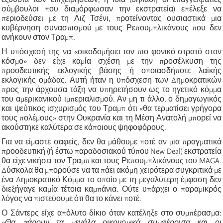
σύμβουλοι που διαμόρφωσαν την εκστρατεία) επέλεξε να
περιοδεύσει με τη Λιζ Τσένι, προτείνοντας ουσιαστικά μια
κυβέρνηση συνασπισμού με τους Ρεπουμπλικάνους που δεν
ανήκουν στον Τραμπ.
Η υπόσχεσή της να «οικοδομήσει τον πιο φονικό στρατό στον
κόσμο» δεν είχε καμία σχέση με την προσέλκυση της
προοδευτικής εκλογικής βάσης ή οποιασδήποτε λαϊκής
εκλογικής ομάδας. Αυτή ήταν η υπόσχεση των Δημοκρατικών
προς την άρχουσα τάξη να υπηρετήσουν ως το ηγετικό κόμμα
του αμερικανικού ιμπεριαλισμού. Αν μη τι άλλο, ο δημαγωγικός
και ψεύτικος ισχυρισμός του Τραμπ ότι «θα τερματίσει γρήγορα
τους πολέμους» στην Ουκρανία και τη Μέση Ανατολή μπορεί να
ακούστηκε καλύτερα σε κάποιους ψηφοφόρους.
Για να είμαστε σαφείς, δεν θα μάθουμε ποτέ αν μια πραγματικά
προοδευτική (ή έστω παραδοσιακού τύπου New Deal) εκστρατεία
θα είχε νικήσει τον Τραμπ και τους Ρεπουμπλικάνους του MAGA.
Δύσκολα θα μπορούσε να τα πάει ακόμη χειρότερα συγκριτικά με
ένα Δημοκρατικό Κόμμα το οποίο με τη μεγαλύτερη έμφαση δεν
διεξήγαγε καμία τέτοια καμπάνια. Ούτε υπάρχει ο παραμικρός
λόγος να πιστεύουμε ότι θα το κάνει ποτέ.
Ο Σάντερς είχε απόλυτο δίκιο όταν κατέληξε στο συμπέρασμα:
«
Θα πάρουν τα μεγάλα οικονομικά συμφέροντα και οι