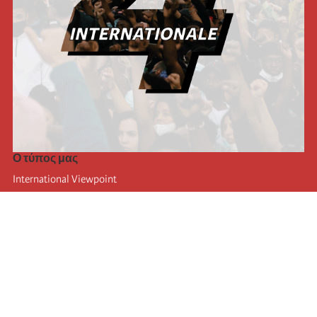
Ο τύπος μας
International Viewpoint
Punto de vista internacional
Inprecor
Facebook
Twitter
Η Διεθνής
Τελευταίο συνέδριο της Διεθνούς
Ανακοινώσεις του Εκτελεστικού Γραφείου