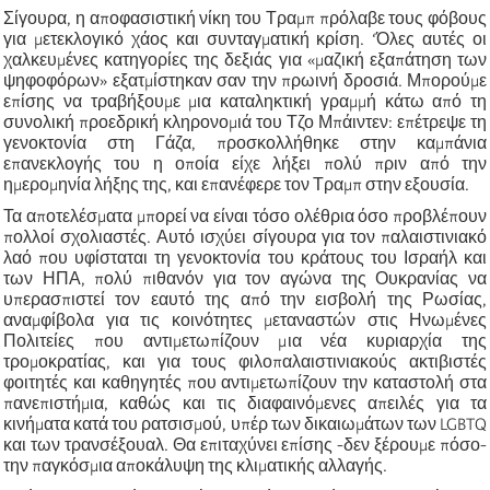
Σίγουρα, η αποφασιστική νίκη του Τραμπ πρόλαβε τους φόβους
για μετεκλογικό χάος και συνταγματική κρίση. ‘Όλες αυτές οι
χαλκευμένες κατηγορίες της δεξιάς για «μαζική εξαπάτηση των
ψηφοφόρων» εξατμίστηκαν σαν την πρωινή δροσιά. Μπορούμε
επίσης να τραβήξουμε μια καταληκτική γραμμή κάτω από τη
συνολική προεδρική κληρονομιά του Τζο Μπάιντεν: επέτρεψε τη
γενοκτονία στη Γάζα, προσκολλήθηκε στην καμπάνια
επανεκλογής του η οποία είχε λήξει πολύ πριν από την
ημερομηνία λήξης της, και επανέφερε τον Τραμπ στην εξουσία.
Τα αποτελέσματα μπορεί να είναι τόσο ολέθρια όσο προβλέπουν
πολλοί σχολιαστές. Αυτό ισχύει σίγουρα για τον παλαιστινιακό
λαό που υφίσταται τη γενοκτονία του κράτους του Ισραήλ και
των ΗΠΑ, πολύ πιθανόν για τον αγώνα της Ουκρανίας να
υπερασπιστεί τον εαυτό της από την εισβολή της Ρωσίας,
αναμφίβολα για τις κοινότητες μεταναστών στις Ηνωμένες
Πολιτείες που αντιμετωπίζουν μια νέα κυριαρχία της
τρομοκρατίας, και για τους φιλοπαλαιστινιακούς ακτιβιστές
φοιτητές και καθηγητές που αντιμετωπίζουν την καταστολή στα
πανεπιστήμια, καθώς και τις διαφαινόμενες απειλές για τα
κινήματα κατά του ρατσισμού, υπέρ των δικαιωμάτων των LGBTQ
και των τρανσέξουαλ. Θα επιταχύνει επίσης -δεν ξέρουμε πόσο-
την παγκόσμια αποκάλυψη της κλιματικής αλλαγής.