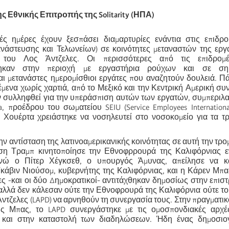
 Εθνικής Επιτροπής της Solitarity (ΗΠΑ)
ς ημέρες έχουν ξεσπάσει διαμαρτυρίες ενάντια στις επιδρο
νάστευσης και Τελωνείων) σε κοινότητες μεταναστών της εργα
 του Λος Άντζελες. Οι περισσότερες από τις επιδρομ
θηκαν στην περιοχή με εργαστήρια ρούχων και σε ση
ι μετανάστες ημερομίσθιοι εργάτες που αναζητούν δουλειά. Π
έμενα χωρίς χαρτιά, από το Μεξικό και την Κεντρική Αμερική σ
ν συλληφθεί για την υπεράσπιση αυτών των εργατών, συμπεριλ
a, προέδρου του σωματείου SEIU (Service Employees Internationa
 Χουέρτα χρειάστηκε να νοσηλευτεί στο νοσοκομείο για τα τ
ν αντίσταση της λατινοαμερικανικής κοινότητας σε αυτή την τρο
ηση Τραμπ κινητοποίησε την Εθνοφρρουρά της Καλιφόρνιας ε
νώ ο Πίτερ Χέγκσεθ, ο υπουργός Άμυνας, απείλησε να κ
Γκάβιν Νιούσομ, κυβερνήτης της Καλιφόρνιας, και η Κάρεν Μπ
ες -και οι δύο Δημοκρατικοί- αντιτάχθηκαν δημοσίως στην επισ
λλά δεν κάλεσαν ούτε την Εθνοφρουρά της Καλιφόρνια ούτε το
ντζελες (LAPD) να αρνηθούν τη συνεργασία τους. Στην πραγματικό
ς Μπας, το LAPD συνεργάστηκε με τις ομοσπονδιακές αρχέ
 και στην καταστολή των διαδηλώσεων. Ήδη ένας δημοσιο