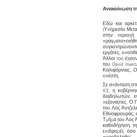
Ανακοίνωση της
Εδώ και αρκετέ
(Υπηρεσία Μετα
στην περιοχή
πραγματοποιή
συγκεντρώνοντα
εργάτες, υποτιθ
Άλλοι 100 έχου
του David Huert
Καλιφόρνιας. Ο
υπέστη.
Σε απάντηση στη
ICE, η κυβέρν
διαδηλωτών, ε
πεζοναύτες. Ο 
του Λος Άντζελ
Εθνοφρουράς, α
Τμήμα του Λος Ά
καθοδήγηση τη
επιδρομές όσο