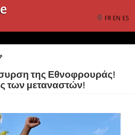
le
πόσυρση της Εθνοφρουράς!
ς των μεταναστών!