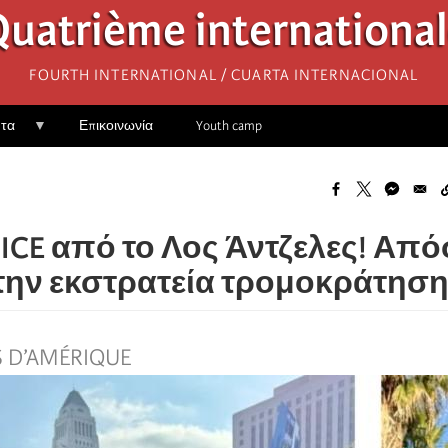
uatrième internationa
Fourth International / Cuarta Internacional
ητα
Επικοινωνία
Youth camp
 ICE από το Λος Άντζελες! Α
την εκστρατεία τρομοκράτηση
S D’AMÉRIQUE