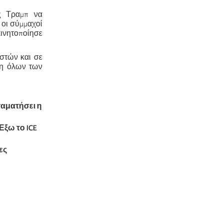
ας Τραμπ να
 οι σύμμαχοί
κινητοποίησε
αστών και σε
ση όλων των
ταματήσει η
Έξω το ICE
ες