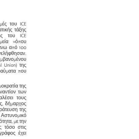
μές του ICE
τικής τάξης
ές του ICE
μεία «όπου
άνω από 100
υνελήφθησαν.
αμβανομένου
l Union) της
ραύματα που
μοκρατία της
ναντίον των
αλέσει τους
ας, δήμαρχος
τράτευση της
 Αστυνομικό
τητα, με την
ς τόσο στις
γράφος έχει