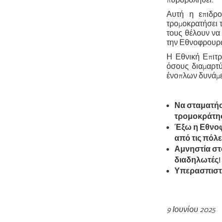
πυροβοληθεί.
Αυτή η επιδρο
τρομοκρατήσει τ
τους θέλουν να
την Εθνοφρουρά 
Η Εθνική Επιτρο
όσους διαμαρτύ
ένοπλων δυνάμε
Να σταματήσ
τρομοκράτη
Έξω η Εθνοφρ
από τις πόλει
Αμνηστία στο
διαδηλωτές!
Υπερασπιστε
9 Ιουνίου 2025