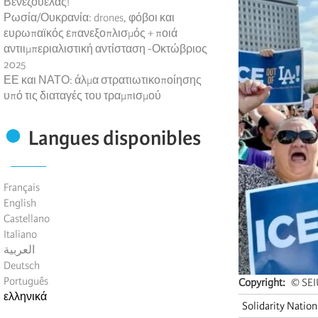
Βενεζουέλας!
Ρωσία/Ουκρανία: drones, φόβοι και
ευρωπαϊκός επανεξοπλισμός + ποιά
αντιιμπεριαλιστική αντίσταση -Οκτώβριος
2025
ΕΕ και ΝΑΤΟ: άλμα στρατιωτικοποίησης
υπό τις διαταγές του τραμπισμού
Langues disponibles
Français
English
Castellano
Italiano
العربية
Deutsch
Português
Copyright
© SEI
ελληνικά
Solidarity Natio