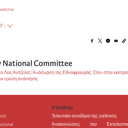
 webzine
 – “4”
ty National Committee
 το Λος Άντζελες! Απόσυρση της Εθνοφρουράς! Στοπ στην εκστρ
μια πρώτη απάντηση
Η Διεθνής
oint
Τελευταίο συνέδριο της Διεθνούς
nacional
Ανακοινώσεις του Εκτελεστικ