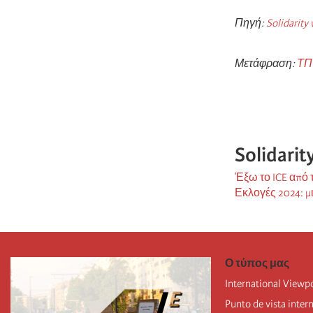
Πηγή:
Solidarity
Μετάφραση:
ΤΠΤ
Solidari
Έξω το ICE από
Εκλογές 2024: 
Ο τύπος μας
International Viewp
Punto de vista inter