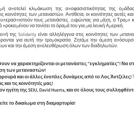
μή αποτελεί κλιμάκωση της αποφασιστικότητας της ομάδ
ις κοινότητες των μεταναστών. Αντίθετα, οι κοινότητες αυτές και
 υπερασπιστούν τους μετανάστες. Διψώντας για μάχη, ο Τραμπ 
προκειμένου να τονίσει το όραμά του για μια λευκή Αμερική.
πή της Solidarity είναι αλληλέγγυα στις κοινότητες των μεταν
ρονται για αυτή την τρομοκρατία. Ζητάμε την άμεση απόσυρ
ων και την άμεση απελευθέρωση όλων των διαδηλωτών.
ουν να χαρακτηρίζονται οι μετανάστες “εγκληματίες”! Να σ
ση των μεταναστών!
ουρά και οι άλλες ένοπλες δυνάμεις από το Λος Άντζελες! 
ς και τις κοινότητές μας!
ν ηγέτη της SEIU, David Huerta, και σε όλους τους συλληφθέντ
ίτε το δικαίωμα στη διαμαρτυρία!