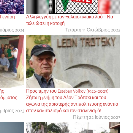
 Γενάρη
Αλληλεγγύη με τον παλαιστινιακό λαό – Να
τελειώσει η κατοχή
ουάριος 2024
Τετάρτη 11 Οκτώβριος 2023
ής
Προς τιμήν του Esteban Volkov (1926-2023):
Κόμματος
Ζήτω η μνήμη του Λέον Τρότσκι και του
αγώνα της αριστερής αντιπολίτευσης ενάντια
έμβριος 2023
στον καπιταλισμό και τον σταλινισμό!
Πέμπτη 22 Ιούνιος 2023