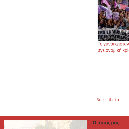
Το γυναικείο κί
υγειονομική κρ
Σελιδοποίησ
Subscribe to
Ο τύπος μας