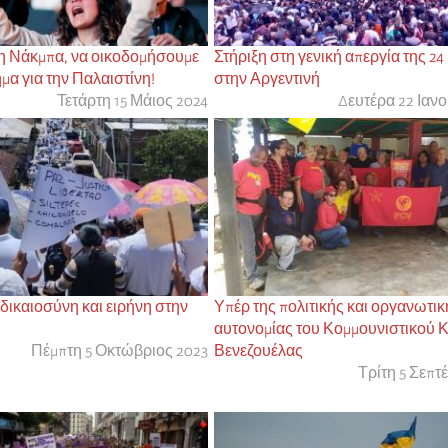
 τη Νάκμπα, να οικοδομήσουμε
Στήριξη στη γενική απεργία της 24
ημα για την Παλαιστίνη!
στην Αργεντινή
Τετάρτη 15 Μάιος 2024
Δευτέρα 22 Ιαν
 δικαιοσύνη και ειρήνη στην
Υπέρ της πολιτικής και οργανωτικ
αυτονομίας του Κομμουνιστικού 
Πέμπτη 5 Οκτώβριος 2023
Βενεζουέλας
Τρίτη 5 Σεπτ