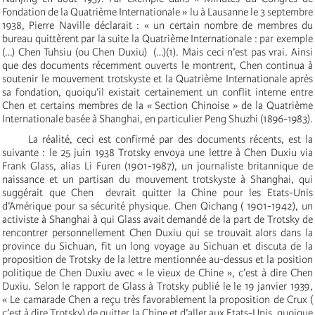
Fondation de la Quatrième Internationale » lu à Lausanne le 3 septembre
1938, Pierre Naville déclarait : « un certain nombre de membres du
bureau quittèrent par la suite la Quatrième Internationale : par exemple
(…) Chen Tuhsiu (ou Chen Duxiu) (…)(1). Mais ceci n’est pas vrai. Ainsi
que des documents récemment ouverts le montrent, Chen continua à
soutenir le mouvement trotskyste et la Quatrième Internationale après
sa fondation, quoiqu’il existait certainement un conflit interne entre
Chen et certains membres de la « Section Chinoise » de la Quatrième
Internationale basée à Shanghai, en particulier Peng Shuzhi (1896-1983).
La réalité, ceci est confirmé par des documents récents, est la
suivante : le 25 juin 1938 Trotsky envoya une lettre à Chen Duxiu via
Frank Glass, alias Li Furen (1901-1987), un journaliste britannique de
naissance et un partisan du mouvement trotskyste à Shanghai, qui
suggérait que Chen devrait quitter la Chine pour les Etats-Unis
d’Amérique pour sa sécurité physique. Chen Qichang ( 1901-1942), un
activiste à Shanghai à qui Glass avait demandé de la part de Trotsky de
rencontrer personnellement Chen Duxiu qui se trouvait alors dans la
province du Sichuan, fit un long voyage au Sichuan et discuta de la
proposition de Trotsky de la lettre mentionnée au-dessus et la position
politique de Chen Duxiu avec « le vieux de Chine », c’est à dire Chen
Duxiu. Selon le rapport de Glass à Trotsky publié le le 19 janvier 1939,
« Le camarade Chen a reçu très favorablement la proposition de Crux (
c’est à dire Trotsky) de quitter la Chine et d’aller aux Etats-Unis, quoique