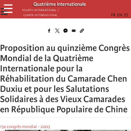
Παράκαμψη
Quatrième internationale
☰
προς
☰
Fourth International /
Cuarta Internacional
το
κυρίως
περιεχόμενο
Proposition au quinzième Congrès
Mondial de la Quatrième
Internationale pour la
Réhabilitation du Camarade Chen
Duxiu et pour les Salutations
Solidaires à des Vieux Camarades
en République Populaire de Chine
15e congrès mondial - 2003