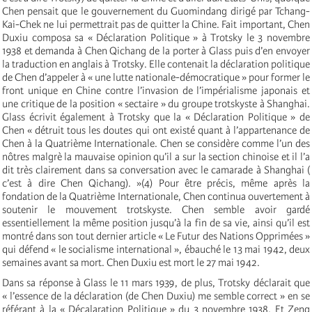
Chen pensait que le gouvernement du Guomindang dirigé par Tchang-
Kai-Chek ne lui permettrait pas de quitter la Chine. Fait important, Chen
Duxiu composa sa « Déclaration Politique » à Trotsky le 3 novembre
1938 et demanda à Chen Qichang de la porter à Glass puis d’en envoyer
la traduction en anglais à Trotsky. Elle contenait la déclaration politique
de Chen d’appeler à « une lutte nationale-démocratique » pour former le
front unique en Chine contre l’invasion de l’impérialisme japonais et
une critique de la position « sectaire » du groupe trotskyste à Shanghai.
Glass écrivit également à Trotsky que la « Déclaration Politique » de
Chen « détruit tous les doutes qui ont existé quant à l’appartenance de
Chen à la Quatrième Internationale. Chen se considère comme l’un des
nôtres malgrè la mauvaise opinion qu’il a sur la section chinoise et il l’a
dit très clairement dans sa conversation avec le camarade à Shanghai (
c’est à dire Chen Qichang). »(4) Pour être précis, même après la
fondation de la Quatrième Internationale, Chen continua ouvertement à
soutenir le mouvement trotskyste. Chen semble avoir gardé
essentiellement la même position jusqu’à la fin de sa vie, ainsi qu’il est
montré dans son tout dernier article « Le Futur des Nations Opprimées »
qui défend « le socialisme international », ébauché le 13 mai 1942, deux
semaines avant sa mort. Chen Duxiu est mort le 27 mai 1942.
Dans sa réponse à Glass le 11 mars 1939, de plus, Trotsky déclarait que
« l’essence de la déclaration (de Chen Duxiu) me semble correct » en se
référant à la « Décalaration Politique » du 3 novembre 1938. Et Zeng