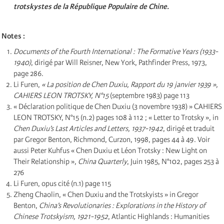
trotskystes de la République Populaire de Chine.
Notes :
Documents of the Fourth International : The Formative Years (1933-
1940)
, dirigé par Will Reisner, New York, Pathfinder Press, 1973,
page 286.
Li Furen,
« La position de Chen Duxiu, Rapport du 19 janvier 1939 »,
CAHIERS LEON TROTSKY, N°15
(septembre 1983) page 113
« Déclaration politique de Chen Duxiu (3 novembre 1938) » CAHIERS
LEON TROTSKY, N°15 (n.2) pages 108 à 112 ; « Letter to Trotsky », in
Chen Duxiu’s Last Articles and Letters, 1937-1942
, dirigé et traduit
par Gregor Benton, Richmond, Curzon, 1998, pages 44 à 49. Voir
aussi Peter Kuhfus « Chen Duxiu et Léon Trotsky : New Light on
Their Relationship »,
China Quarterly
, Juin 1985, N°102, pages 253 à
276
Li Furen, opus cité (n.1) page 115
Zheng Chaolin, « Chen Duxiu and the Trotskyists » in Gregor
Benton,
China’s Revolutionaries : Explorations in the History of
Chinese Trotskyism, 1921-1952
, Atlantic Highlands : Humanities