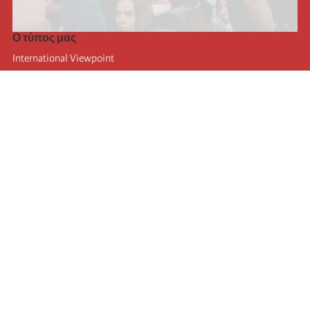
Ο τύπος μας
International Viewpoint
Punto de vista internacional
Inprecor
Facebook
Twitter
Η Διεθνής
Τελευταίο συνέδριο της Διεθνούς
Ανακοινώσεις του Εκτελεστικού Γραφείου
Μορφωτικό Ίδρυμα (IIRE)
Διεθνές κάμπινγκ
Συγγραφείς
Video
RSS