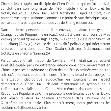
Chaolin (1901-1998), un disciple de Chen Duxiu et qui en fut un rival,
conclut dans son long essai de 1980 intitulé « Chen Duxiu et les
trotskystes »que « Chen Duxiu resta trotskyste jusqu’à sa mort, d’un
point de vue organisationnel comme d’un point de vue théorique. »(5) Je
pense pour ma part que ce point de vue de Zheng est correct.
Dans la lettre personnelle qu’il m’envoya, le vieux trotskyste de
Guangzhou Liu Pingmei (né en 1920), qui a été dans les prisons de Mao
Zetong pendant 27 ans de 1952 à 1979, m’a écrit que c’est Peng Shuzhi et
Liu Jialiang ( ?-1950), à cause de leur rivalité politique, qui informèrent
le bureau international que Chen Duxiu s’était séparé du mouvement
trotskyte en prison à Nanjing.(6)
Par conséquent, l’affirmation de Naville en 1938 n’était pas correcte et
avait été causée par une différence interne dans notre mouvement en
Chine.La pensée postérieure de Chen devrait être examinée avec plus de
soin qu’auparavant et peut être considérée dans le cadre du trotskysme,
la situation idéologique aujourd’hui en soulignant un aspect
démocratique. Chen Duxiu devient maintenant un symbole de la
« démocratie socialiste » en Chine. Moi-même et des camarades de la
République Populaire de Chine proposons que le camarade Chen Duxiu
soit réhabilité dans sa position appropriée dans l’histoire de la
Quatrième Internationale. Plus concrètement, nous présentons les
motions spécifiques suivantes :