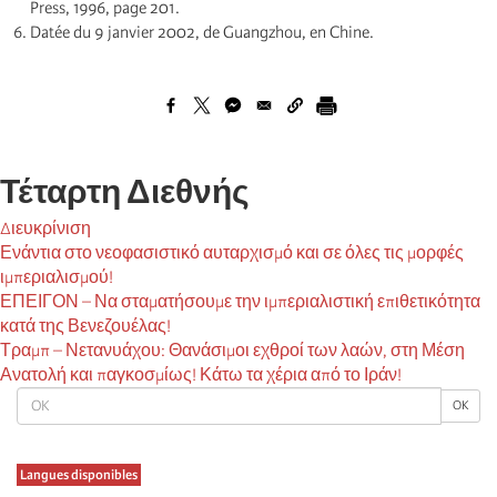
Press, 1996, page 201.
Datée du 9 janvier 2002, de Guangzhou, en Chine.
Τέταρτη Διεθνής
Διευκρίνιση
Ενάντια στο νεοφασιστικό αυταρχισμό και σε όλες τις μορφές
ιμπεριαλισμού!
ΕΠΕΙΓΟΝ – Να σταματήσουμε την ιμπεριαλιστική επιθετικότητα
κατά της Βενεζουέλας!
Τραμπ – Νετανυάχου: Θανάσιμοι εχθροί των λαών, στη Μέση
Ανατολή και παγκοσμίως! Κάτω τα χέρια από το Ιράν!
OK
OK
Langues disponibles