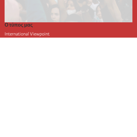
Ο τύπος μας
International Viewpoint
Punto de vista internacional
Inprecor
Facebook
Twitter
Η Διεθνής
Τελευταίο συνέδριο της Διεθνούς
Ανακοινώσεις του Εκτελεστικού Γραφείου
Μορφωτικό Ίδρυμα (IIRE)
Διεθνές κάμπινγκ
Συγγραφείς
Video
RSS