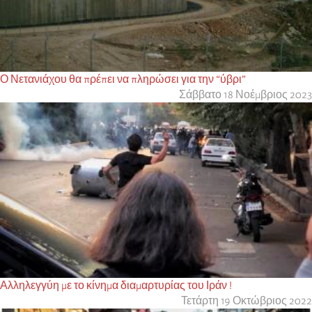
Ο Νετανιάχου θα πρέπει να πληρώσει για την “ύβρι”
Σάββατο 18 Νοέμβριος 2023
Αλληλεγγύη με το κίνημα διαμαρτυρίας του Ιράν !
Τετάρτη 19 Οκτώβριος 2022