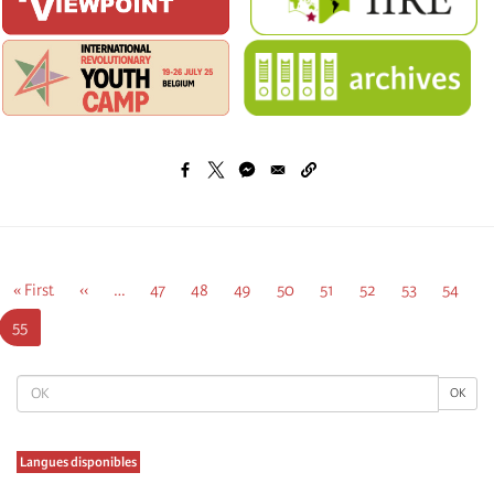
Σελιδοποίηση
Πρώτη
« First
Προηγούμενη
‹‹
…
Σελίδα
47
Σελίδα
48
Σελίδα
49
Σελίδα
50
Σελίδα
51
Σελίδα
52
Σελίδα
53
Σελίδα
54
σελίδα
σελίδα
Τρέχουσα
55
σελίδα
OK
OK
Langues disponibles