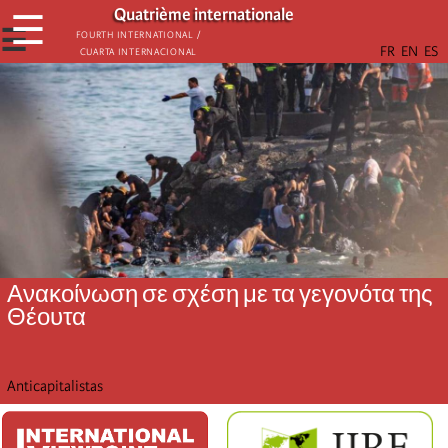
Παράκαμψη
Quatrième internationale
☰
προς
☰
Fourth International /
Cuarta Internacional
το
κυρίως
περιεχόμενο
Ανακοίνωση σε σχέση με τα γεγονότα της
Θέουτα
Anticapitalistas