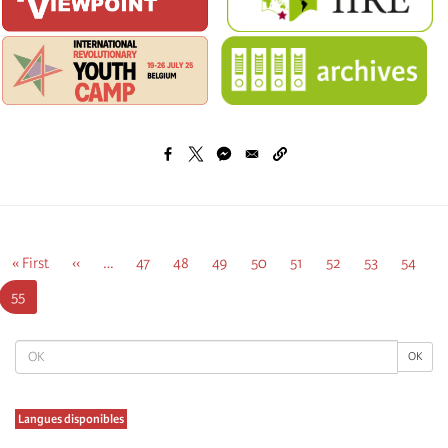
Σελιδοποίηση
Πρώτη
« First
Προηγούμενη
‹‹
…
Σελίδα
47
Σελίδα
48
Σελίδα
49
Σελίδα
50
Σελίδα
51
Σελίδα
52
Σελίδα
53
Σελίδα
54
σελίδα
σελίδα
Τρέχουσα
55
σελίδα
OK
OK
Langues disponibles