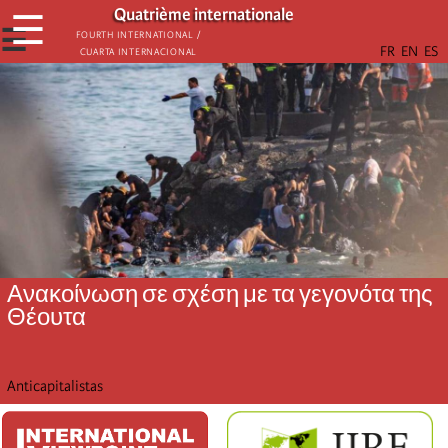
Παράκαμψη
Quatrième internationale
☰
προς
☰
Fourth International /
Cuarta Internacional
το
κυρίως
περιεχόμενο
Ανακοίνωση σε σχέση με τα γεγονότα της
Θέουτα
Anticapitalistas