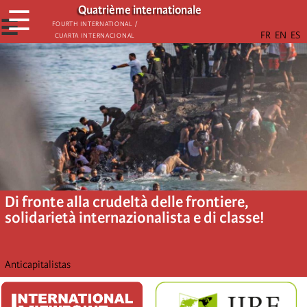
Skip
Quatrième internationale
☰
to
☰
Fourth International /
Cuarta Internacional
main
content
Di fronte alla crudeltà delle frontiere,
solidarietà internazionalista e di classe!
Anticapitalistas