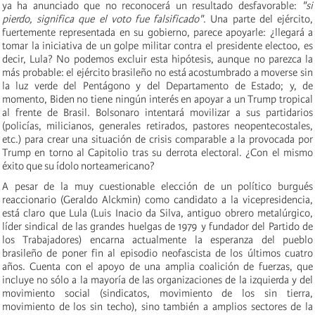
ya ha anunciado que no reconocerá un resultado desfavorable:
"si
pierdo, significa que el voto fue falsificado"
. Una parte del ejército,
fuertemente representada en su gobierno, parece apoyarle: ¿llegará a
tomar la iniciativa de un golpe militar contra el presidente ele
cto
o, es
decir, Lula? No podemos excluir esta hipótesis, aunque no parezca la
más probable: el ejército brasileño no está acostumbrado a moverse sin
la luz verde del Pentágono y del Departamento de Estado; y, de
momento, Biden no tiene ningún interés en apoyar a un Trump tropical
al frente de Brasil. Bolsonaro intentará movilizar a sus partidarios
(
policías, milicianos, generales retirados, pastores neopentecostales,
etc.
)
para crear una situación de crisis comparable a la provocada por
Trump en torno al Capitolio tras su derrota electoral. ¿Con el mismo
éxito que su ídolo norteamericano?
A pesar de la muy cuestionable elección de un político burgués
reaccionario (Geraldo Alckmin) como candidato a la vicepresidencia,
está claro que Lula (Luis Inacio da Silva, antiguo obrero metalúrgico,
líder sindical de las grandes huelgas de 1979 y fundador del Partido de
los Trabajadores) encarna actualmente la esperanza del pueblo
brasileño de poner fin al episodio neofascista de los últimos cuatro
años. Cuenta con el apoyo de una amplia coalición de fuerzas, que
incluye no sólo a la mayoría de las organizaciones de la izquierda y del
movimiento social (sindicatos, movimiento de los sin tierra,
movimiento de los sin techo), sino también a amplios sectores de la