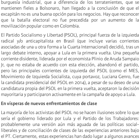
burguesía industrial, que a diferencia de los terratenientes, que se
mantienen fieles a Bolsonaro, han llegado a la conclusión de que el
excapitán no es una buena opción para los negocios. Hay que reconocer
que la batalla electoral no fue precedida por un aumento de la
movilización popular como en Colombia.
El Partido Socialismo y Libertad (PSOL), principal fuerza de la izquierda
radical y/o anticapitalista en Brasil (que incluye varias corrientes
asociadas de una u otra forma a la Cuarta Internacional) decidió, tras un
largo debate interno, apoyar a Lula en la primera vuelta. Una pequeña
corriente disidente, liderada por el economista Plinio de Aruda Sampaio
Jr, que no estaba de acuerdo con esta elección, abandonó el partido,
pero las principales corrientes de izquierda del PSOL (como el MES,
Movimiento de Izquierda Socialista, cuya portavoz, Luciana Genro, fue
la candidata presidencial del PSOL en 2014), a pesar de su deseo de una
candidatura propia del PSOL en la primera vuelta, aceptaron la decisión
mayoritaria y participaron activamente en la campaña de apoyo a Lula.
En vísperas de nuevos enfrentamientos de clase
La mayoría de los activistas del PSOL no se hacen ilusiones sobre lo que
sería el gobierno liderado por Lula y el Partido de los Trabajadores:
probablemente una versión aún más aguada de las políticas social-
liberales y de conciliación de clases de las experiencias anteriores bajo
el PT. Ciertamente, estas experiencias han dado lugar a algunos avances