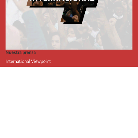
Nuestra prensa
International Viewpoint
Punto de vista internacional
Inprecor
Facebook
Twitter
La Internacional
Último Congreso de la Internacional
De
claraciones del Buró Ejecutivo
Instituto de formación (IIRE)