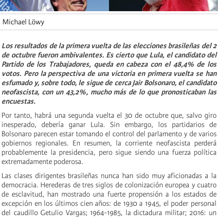
Michael Löwy
Los resultados de la primera vuelta de las elecciones brasileñas del 2
de octubre fueron
ambivalente
s. Es cierto que Lula, el candidato del
Partido de los Trabajadores,
queda
en cabeza con el 48,4% de los
votos. Pero la
perspectiva
de una victoria en primera vuelta se han
esfuma
do y, sobre todo, le sigue de cerca Jair Bolsonaro, el candidato
neofascista, con un 43,2%, mucho más de lo que pronosticaban las
encuestas.
Por tanto, habrá una segunda vuelta el 30 de octubre que, salvo giro
inesperado, debería ganar Lula. Sin embargo, los partidarios de
Bolsonaro parecen estar tomando el control del parlamento y de varios
gobiernos regionales. En resumen, la corriente neofascista perderá
probablemente la presidencia, pero sigue siendo una fuerza política
extremadamente poderosa.
Las clases dirigentes brasileñas nunca han sido muy aficionadas a la
democracia. Herederas de tres siglos de colonización europea y cuatro
de esclavitud, han mostrado una fuerte propensión a los estados de
excepción en los últimos cien años: de 1930 a 1945, el poder personal
del caudillo Getulio Vargas; 1964-1985, la dictadura militar; 2016: un