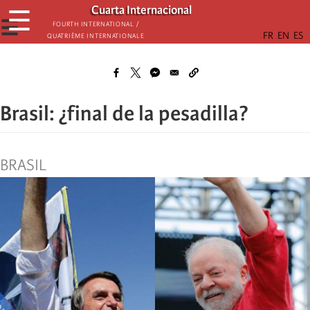
Skip
Cuarta Internacional
☰
to
☰
Fourth International /
Quatrième internationale
main
content
Brasil: ¿final de la pesadilla?
BRASIL