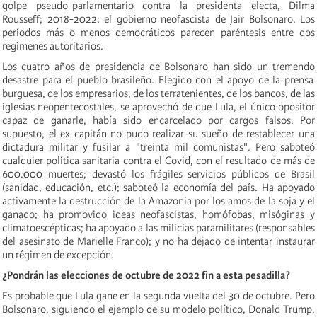
golpe pseudo-parlamentario contra la presidenta electa, Dilma
Rousseff; 2018-2022: el gobierno neofascista de Jair Bolsonaro. Los
períodos más o menos democráticos parecen paréntesis entre dos
regímenes autoritarios.
Los cuatro años de presidencia de Bolsonaro han sido un
tremendo
desastre para el pueblo brasileño. Elegido con el apoyo de la prensa
burguesa, de los empresarios, de los terratenientes, de los bancos, de las
iglesias neopentecostales, se aprovechó de que Lula, el único opositor
capaz de ganarle, había sido encarcelado por cargos falsos. Por
supuesto, el ex capitán no pudo realizar su sueño de restablecer una
dictadura militar y fusilar a "treinta mil comunistas". Pero saboteó
cualquier política sanitaria contra
el
Covid, con el resultado de más de
600.000 muertes; devastó los frágiles servicios públicos de Brasil
(sanidad, educación, etc.); saboteó la economía del país. Ha apoyado
activamente la destrucción de la Amazonia por los
amos
de la soja y el
ganado; ha promovido ideas neofascistas, homófobas, misóginas y
climatoescépticas; ha apoyado a las milicias paramilitares (responsables
del asesinato de Marielle Franco); y no ha dejado de intentar instaurar
un régimen de excepción.
¿Pondrán las elecciones de octubre de 2022 fin a esta pesadilla?
Es probable que Lula gane en la segunda vuelta del 30 de octubre. Pero
Bolsonaro, siguiendo el ejemplo de su modelo político, Donald Trump,