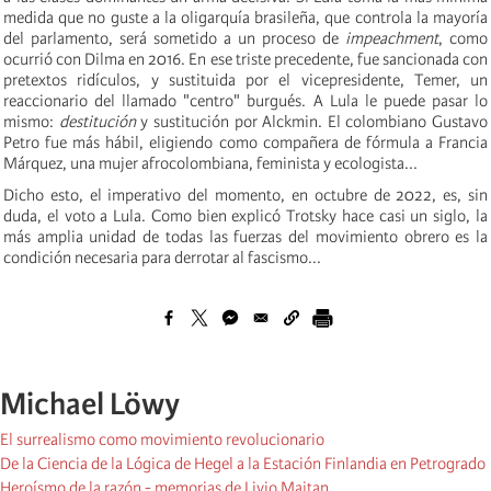
medida que no guste a la oligarquía brasileña, que controla la mayoría
del parlamento, será sometido a un proceso de
impeachment
, como
ocurrió con Dilma en 2016. En ese triste precedente, fue sancionada con
pretextos ridículos, y sustituida por el vicepresidente, Temer, un
reaccionario del llamado "centro" burgués. A Lula le puede pasar lo
mismo:
destitución
y sustitución por Alckmin. El colombiano Gustavo
Petro fue más hábil, eligiendo como compañera de fórmula a Francia
Márquez, una mujer afrocolombiana, feminista y ecologista...
Dicho esto, el imperativo del momento, en octubre de 2022, es, sin
duda, el voto a Lula. Como bien explicó Trotsky hace casi un siglo, la
más amplia unidad de todas las fuerzas del movimiento obrero es la
condición necesaria para derrotar al fascismo...
Michael Löwy
El surrealismo como movimiento revolucionario
De la Ciencia de la Lógica de Hegel a la Estación Finlandia en Petrogrado
Heroísmo de la razón - memorias de Livio Maitan