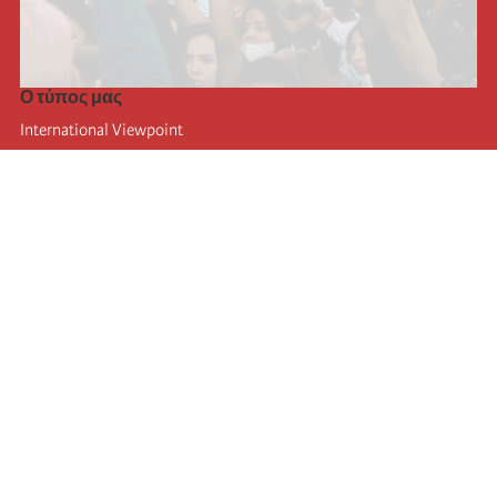
Ο τύπος μας
International Viewpoint
Punto de vista internacional
Inprecor
Facebook
Twitter
Η Διεθνής
Τελευταίο συνέδριο της Διεθνούς
Ανακοινώσεις του Εκτελεστικού Γραφείου
Μορφωτικό Ίδρυμα (IIRE)
Διεθνές κάμπινγκ
Συγγραφείς
Video
RSS