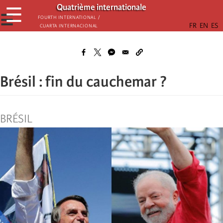
Παράκαμψη
Quatrième internationale
☰
προς
☰
Fourth International /
Cuarta Internacional
το
κυρίως
περιεχόμενο
Brésil : fin du cauchemar ?
BRÉSIL