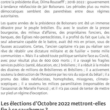
contre la présidente élue, Dilma Roussefff ; 2018-2022 : gouvernement
à tendance néofasciste de Jair Bolsonaro. Les périodes plus ou moins
démocratiques semblent des parenthèses entre deux régimes
autoritaires.
Les quatre années de la présidence de Bolsonaro ont été un immense
désastre pour le peuple brésilien. Élu avec le soutien de la presse
bourgeoise, des milieux d’affaires, des propriétaires fonciers, des
banques, des Églises néo-pentecôtistes, il a profité du fait que Lula, le
seul adversaire capable de le battre, avait été mis en prison, sous de
fausses accusations. Certes, l’ancien capitaine n’a pas pu réaliser son
rêve de rétablir une dictature militaire et de fusiller « trente mille
communistes ». Mais il a saboté toute politique sanitaire face au Covid,
avec pour résultat plus de 600 000 morts ; il a ravagé les fragiles
services publics (santé, éducation, etc.) brésiliens ; il a réduit à la misère
des dizaines de millions de Brésiliennes et Brésiliens ; il a activement
soutenu la destruction de l’Amazonie par les rois du soja et du bétail ; il a
promu des idées néofascistes, homophobes, misogynes, climato-
sceptiques ; il a soutenu les milices paramilitaires (responsables de
l’assassinat de Marielle Franco) ; et il n’a pas cessé de tenter de mettre
sur pied un régime d’exception.
Les élections d’Octobre 2022 mettront-elles
fin à ce cauchemar ?