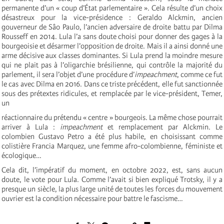
permanente d’un « coup d’État parlementaire ». Cela résulte d’un choix
désastreux pour la vice-présidence : Geraldo Alckmin, ancien
gouverneur de Sâo Paulo, l’ancien adversaire de droite battu par Dilma
Rousseff en 2014. Lula l’a sans doute choisi pour donner des gages à la
bourgeoisie et désarmer l’opposition de droite. Mais il a ainsi donné une
arme décisive aux classes dominantes. Si Lula prend la moindre mesure
qui ne plait pas à l’oligarchie brésilienne, qui contrôle la majorité du
parlement, il sera l’objet d’une procédure d’
impeachment
, comme ce fut
le cas avec Dilma en 2016. Dans ce triste précédent, elle fut sanctionnée
sous des prétextes ridicules, et remplacée par le vice-président, Temer,
un
réactionnaire du prétendu « centre » bourgeois. La même chose pourrait
arriver à Lula :
impeachment
et remplacement par Alckmin. Le
colombien Gustavo Petro a été plus habile, en choisissant comme
colistière Francia Marquez, une femme afro-colombienne, féministe et
écologique…
Cela dit, l’impératif du moment, en octobre 2022, est, sans aucun
doute, le vote pour Lula. Comme l’avait si bien expliqué Trotsky, il y a
presque un siècle, la plus large unité de toutes les forces du mouvement
ouvrier est la condition nécessaire pour battre le fascisme…