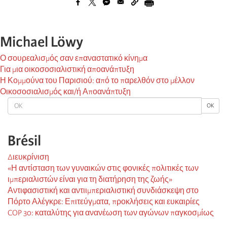
Michael Löwy
Ο σουρεαλισμός σαν επαναστατικό κίνημα
Για μια οικοσοσιαλιστική αποανάπτυξη
Η Κομμούνα του Παρισιού: από το παρελθόν στο μέλλον
Οικοσοσιαλισμός και/ή Αποανάπτυξη
OK
OK
Brésil
Διευκρίνιση
«Η αντίσταση των γυναικών στις φονικές πολιτικές των
ιμπεριαλιστών είναι για τη διατήρηση της ζωής»
Αντιφασιστική και αντιιμπεριαλιστική συνδιάσκεψη στο
Πόρτο Αλέγκρε: Επιτεύγματα, προκλήσεις και ευκαιρίες
COP 30: καταλύτης για ανανέωση των αγώνων παγκοσμίως