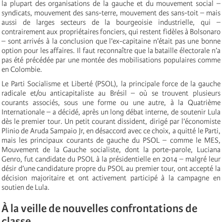
la plupart des organisations de la gauche et du mouvement social –
syndicats, mouvement des sans-terre, mouvement des sans-toit – mais
aussi de larges secteurs de la bourgeoisie industrielle, qui –
contrairement aux propriétaires fonciers, qui restent fidèles à Bolsonaro
– sont arrivés à la conclusion que l’ex-capitaine n’était pas une bonne
option pour les affaires. Il faut reconnaître que la bataille électorale n’a
pas été précédée par une montée des mobilisations populaires comme
en Colombie.
Le Parti Socialisme et Liberté (PSOL), la principale force de la gauche
radicale et/ou anticapitaliste au Brésil – où se trouvent plusieurs
courants associés, sous une forme ou une autre, à la Quatrième
Internationale – a décidé, après un long débat interne, de soutenir Lula
dès le premier tour. Un petit courant dissident, dirigé par l’économiste
Plinio de Aruda Sampaio Jr, en désaccord avec ce choix, a quitté le Parti,
mais les principaux courants de gauche du PSOL – comme le MES,
Mouvement de la Gauche socialiste, dont la porte-parole, Luciana
Genro, fut candidate du PSOL à la présidentielle en 2014 – malgré leur
désir d’une candidature propre du PSOL au premier tour, ont accepté la
décision majoritaire et ont activement participé à la campagne en
soutien de Lula.
À la veille de nouvelles confrontations de
classe