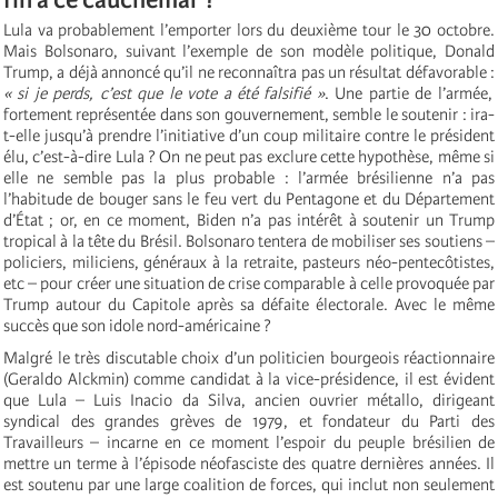
Lula va probablement l’emporter lors du deuxième tour le 30 octobre.
Mais Bolsonaro, suivant l’exemple de son modèle politique, Donald
Trump, a déjà annoncé qu’il ne reconnaîtra pas un résultat défavorable :
« si je perds, c’est que le vote a été falsifié »
. Une partie de l’armée,
fortement représentée dans son gouvernement, semble le soutenir : ira-
t-elle jusqu’à prendre l’initiative d’un coup militaire contre le président
élu, c’est-à-dire Lula ? On ne peut pas exclure cette hypothèse, même si
elle ne semble pas la plus probable : l’armée brésilienne n’a pas
l’habitude de bouger sans le feu vert du Pentagone et du Département
d’État ; or, en ce moment, Biden n’a pas intérêt à soutenir un Trump
tropical à la tête du Brésil. Bolsonaro tentera de mobiliser ses soutiens –
policiers, miliciens, généraux à la retraite, pasteurs néo-pentecôtistes,
etc – pour créer une situation de crise comparable à celle provoquée par
Trump autour du Capitole après sa défaite électorale. Avec le même
succès que son idole nord-américaine ?
Malgré le très discutable choix d’un politicien bourgeois réactionnaire
(Geraldo Alckmin) comme candidat à la vice-présidence, il est évident
que Lula – Luis Inacio da Silva, ancien ouvrier métallo, dirigeant
syndical des grandes grèves de 1979, et fondateur du Parti des
Travailleurs – incarne en ce moment l’espoir du peuple brésilien de
mettre un terme à l’épisode néofasciste des quatre dernières années. Il
est soutenu par une large coalition de forces, qui inclut non seulement