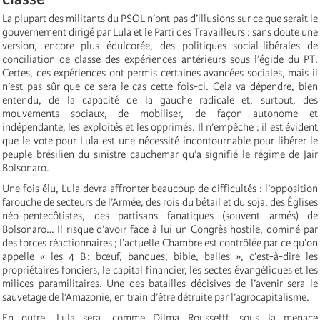
La plupart des militants du PSOL n’ont pas d’illusions sur ce que serait le
gouvernement dirigé par Lula et le Parti des Travailleurs : sans doute une
version, encore plus édulcorée, des politiques social-libérales de
conciliation de classe des expériences antérieurs sous l’égide du PT.
Certes, ces expériences ont permis certaines avancées sociales, mais il
n’est pas sûr que ce sera le cas cette fois-ci. Cela va dépendre, bien
entendu, de la capacité de la gauche radicale et, surtout, des
mouvements sociaux, de mobiliser, de façon autonome et
indépendante, les exploités et les opprimés. Il n’empêche : il est évident
que le vote pour Lula est une nécessité incontournable pour libérer le
peuple brésilien du sinistre cauchemar qu’a signifié le régime de Jair
Bolsonaro.
Une fois élu, Lula devra affronter beaucoup de difficultés : l’opposition
farouche de secteurs de l’Armée, des rois du bétail et du soja, des Églises
néo-pentecôtistes, des partisans fanatiques (souvent armés) de
Bolsonaro… Il risque d’avoir face à lui un Congrès hostile, dominé par
des forces réactionnaires ; l’actuelle Chambre est contrôlée par ce qu’on
appelle « les 4 B : bœuf, banques, bible, balles », c’est-à-dire les
propriétaires fonciers, le capital financier, les sectes évangéliques et les
milices paramilitaires. Une des batailles décisives de l’avenir sera le
sauvetage de l’Amazonie, en train d’être détruite par l’agrocapitalisme.
En outre, Lula sera, comme Dilma Roussefff, sous la menace