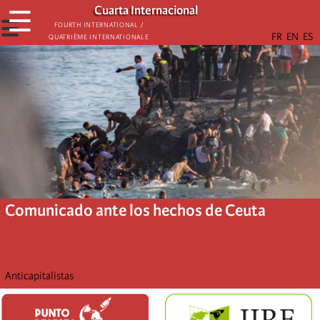
Skip
Cuarta Internacional
☰
to
☰
Fourth International /
Quatrième internationale
main
content
Comunicado ante los hechos de Ceuta
Anticapitalistas