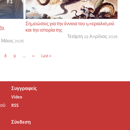
Σημειώσεις για την έννοια του ιμπεριαλισμού
ζα,
και την ιστορία της
Τετάρτη 29 Απρίλιος 2026
5 Μάιος 2026
α
ελίδα
Σελίδα
8
Σελίδα
9
…
Next
››
Τελευταία
Last »
page
σελίδα
Συγγραφείς
Video
ού
RSS
Σύνδεση