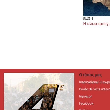
RUSSIE
Η τέλεια καταιγ
Σελιδοποίησ
Ο τύπος μας
International Viewp
Punto de vista inter
Inprecor
Facebook