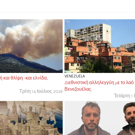
VENEZUELA
και θλίψη -και ελπίδα,
Διεθνιστική αλληλεγγύη με το λαό
Βενεζουέλας
Τρίτη 14 Ιούλιος 2026
Τετάρτη 1 