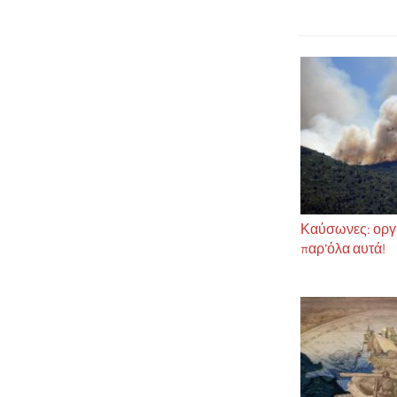
Καύσωνες: οργή 
παρ’όλα αυτά!