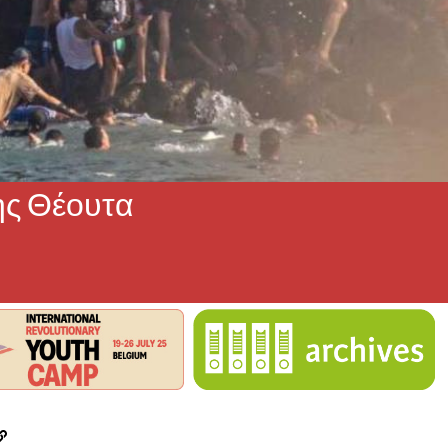
ης Θέουτα