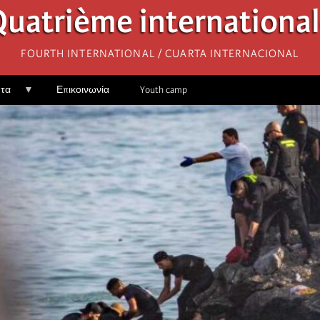
uatrième internationa
Fourth International / Cuarta Internacional
ητα
Επικοινωνία
Youth camp