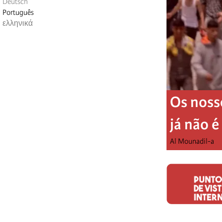
Deutsch
Português
ελληνικά
Os noss
já não 
Al Mounadil-a