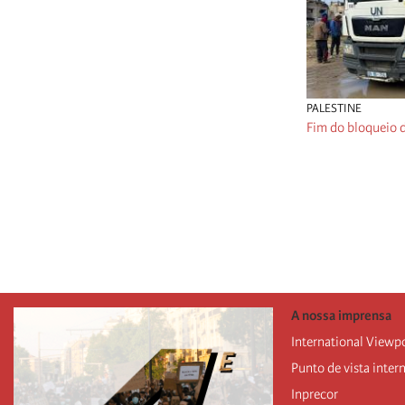
PALESTINE
Fim do bloqueio 
Paginação
A nossa imprensa
International Viewp
Punto de vista inter
Inprecor