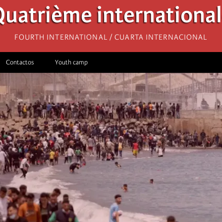
uatrième internationa
Fourth International / Cuarta Internacional
Contactos
Youth camp