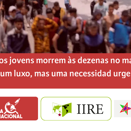
os jovens morrem às dezenas no mar
é um luxo, mas uma necessidad urg