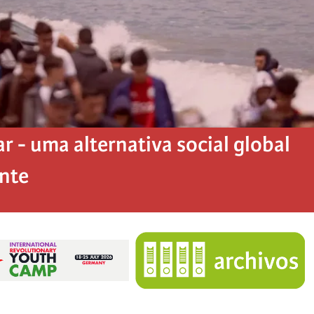
 - uma alternativa social global
ente