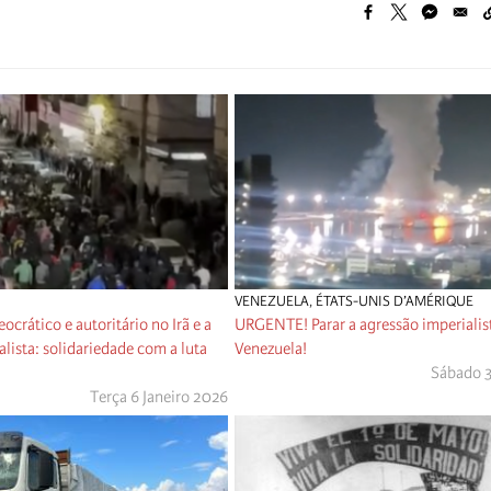
VENEZUELA
,
ÉTATS-UNIS D’AMÉRIQUE
ocrático e autoritário no Irã e a
URGENTE! Parar a agressão imperialist
alista: solidariedade com a luta
Venezuela!
Sábado 3
Terça 6 Janeiro 2026