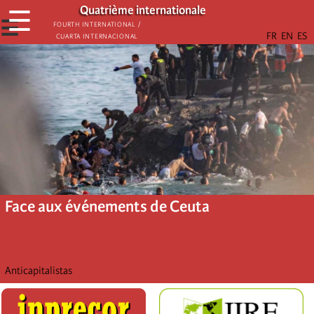
Aller
Quatrième internationale
☰
au
☰
Fourth International /
Cuarta Internacional
contenu
principal
Face aux événements de Ceuta
Anticapitalistas