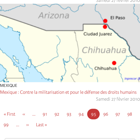
Samedi 27 février 2010
MEXIQUE
Mexique : Contre la militarisation et pour le défense des droits humains
Samedi 27 février 2010
Pagination
First
« First
Page
‹‹
…
Page
91
Page
92
Page
93
Page
94
Page
95
Page
96
Page
97
Page
98
page
précédente
courante
Page
99
…
Page
››
Dernière
Last »
suivante
page